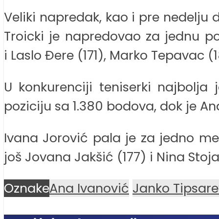
Veliki napredak, kao i pre nedelju d
Troicki je napredovao za jednu po
i Laslo Đere (171), Marko Tepavac (181
U konkurenciji teniserki najbolja
poziciju sa 1.380 bodova, dok je Ana
Ivana Jorović pala je za jedno mes
još Jovana Jakšić (177) i Nina Stoja
Oznake
Ana Ivanović
Janko Tipsare