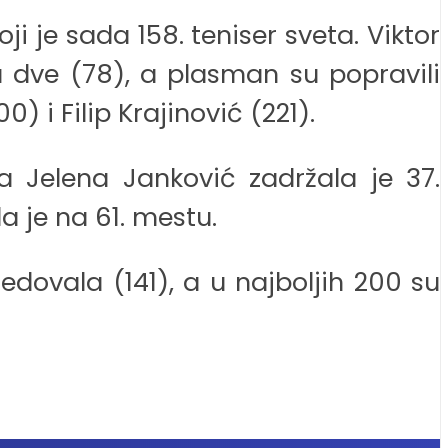
ji je sada 158. teniser sveta. Viktor
a dve (78), a plasman su popravili
0) i Filip Krajinović (221).
ka Jelena Janković zadržala je 37.
a je na 61. mestu.
edovala (141), a u najboljih 200 su