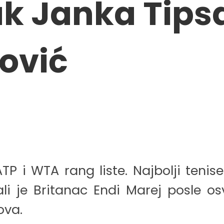
k Janka Tipsar
ović
P i WTA rang liste. Najbolji tenise
li je Britanac Endi Marej posle o
ova.