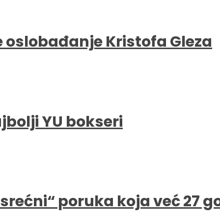
e oslobađanje Kristofa Gleza
bolji YU bokseri
e srećni“ poruka koja već 27 