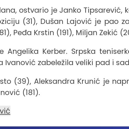
ana, ostvario je Janko Tipsarević, ko
ziciju (31), Dušan Lajović je pao z
), Peđa Krstin (191), Miljan Zekić (20
 je Angelika Kerber. Srpska teniser
 Ivanović zabeležila veliki pad i sad
to (39), Aleksandra Krunić je napr
nović (181).
vić