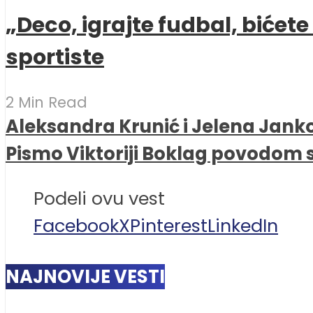
„Deco, igrajte fudbal, bićet
sportiste
2 Min Read
Aleksandra Krunić i Jelena Janko
Pismo Viktoriji Boklag povodom 
Podeli ovu vest
Facebook
X
Pinterest
LinkedIn
NAJNOVIJE VESTI