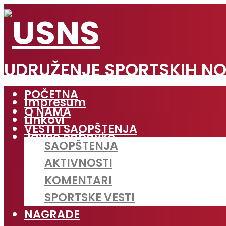
UDRUŽENJE SPORTSKIH NO
POČETNA
Impresum
O NAMA
Linkovi
VESTI I SAOPŠTENJA
Javne nabavke
SAOPŠTENJA
AKTIVNOSTI
KOMENTARI
SPORTSKE VESTI
NAGRADE