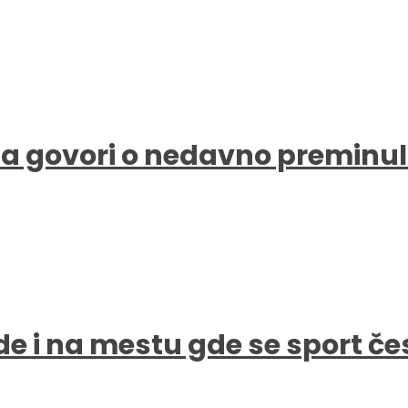
a govori o nedavno preminul
de i na mestu gde se sport čes