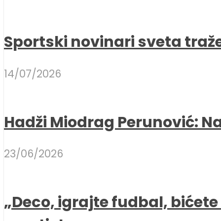
Sportski novinari sveta traž
14/07/2026
Hadži Miodrag Perunović: Naj
23/06/2026
„Deco, igrajte fudbal, bićet