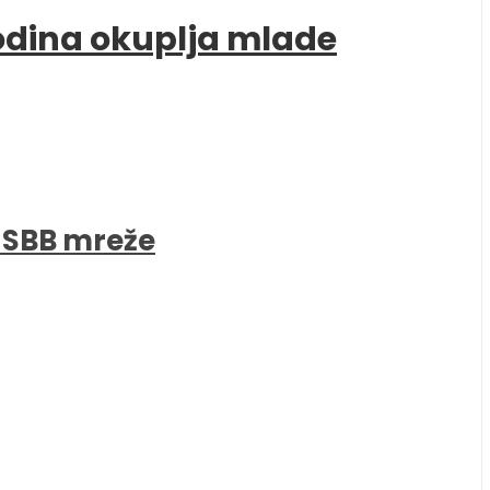
godina okuplja mlade
e SBB mreže