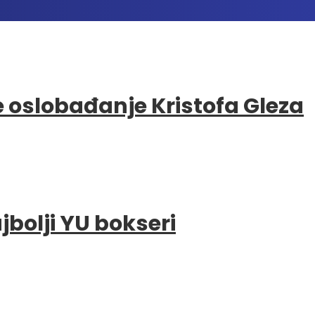
e oslobađanje Kristofa Gleza
bolji YU bokseri