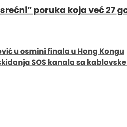
e srećni“ poruka koja već 27 
vić u osmini finala u Hong Kongu
skidanja SOS kanala sa kablovsk