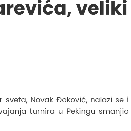
evića, veliki
r sveta, Novak Đoković, nalazi se i
svajanja turnira u Pekingu smanjio