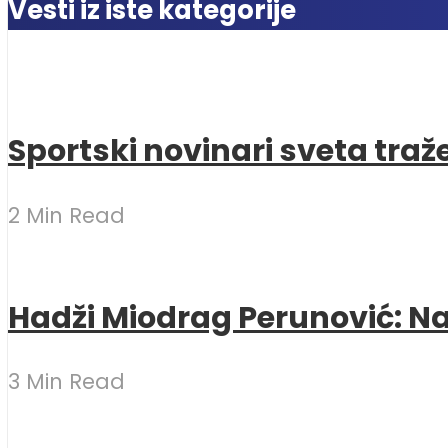
Vesti iz iste kategorije
Sportski novinari sveta traž
2 Min Read
Hadži Miodrag Perunović: Naj
3 Min Read