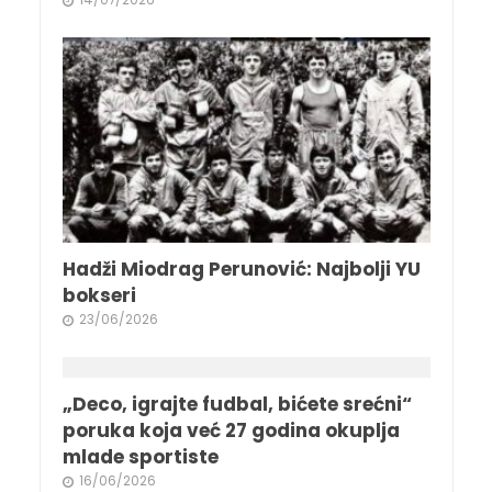
Hadži Miodrag Perunović: Najbolji YU
bokseri
23/06/2026
„Deco, igrajte fudbal, bićete srećni“
poruka koja već 27 godina okuplja
mlade sportiste
16/06/2026