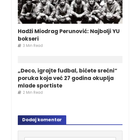
Hadži Miodrag Perunović: Najbolji YU
bokseri
3 Min Read
„Deco, igrajte fudbal, bićete srećni“
poruka koja već 27 godina okuplja
mlade sportiste
2 Min Read
Dodaj komentar