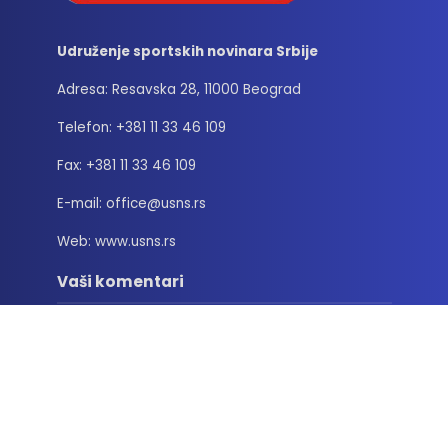
Udruženje sportskih novinara Srbije
Adresa: Resavska 28, 11000 Beograd
Telefon: +381 11 33 46 109
Fax: +381 11 33 46 109
E-mail: office@usns.rs
Web: www.usns.rs
Vaši komentari
Hadži Miodrag Perunović: Najbolji YU
bokseri
23/06/2026
Edin Avdić je ujedinjavao ljude i na
mestu gde se sport često koristi da
bi nas delio
04/06/2026