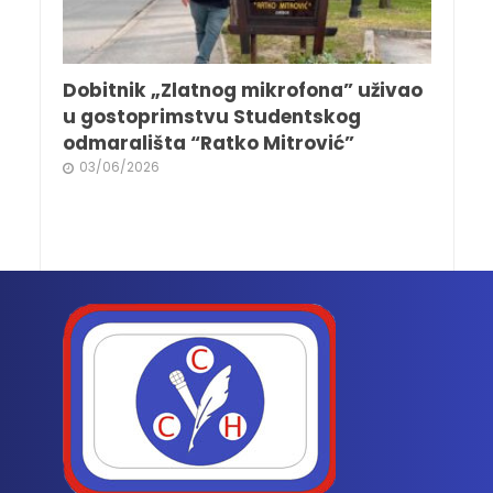
Dobitnik „Zlatnog mikrofona” uživao
u gostoprimstvu Studentskog
odmarališta “Ratko Mitrović”
03/06/2026