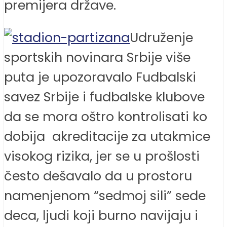
premijera države.
Udruženje
sportskih novinara Srbije više
puta je upozoravalo Fudbalski
savez Srbije i fudbalske klubove
da se mora oštro kontrolisati ko
dobija akreditacije za utakmice
visokog rizika, jer se u prošlosti
često dešavalo da u prostoru
namenjenom “sedmoj sili” sede
deca, ljudi koji burno navijaju i