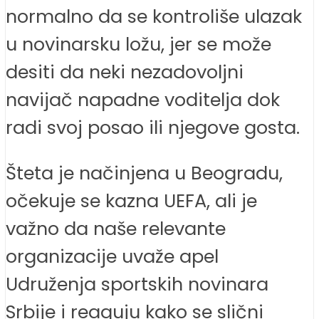
normalno da se kontroliše ulazak
u novinarsku ložu, jer se može
desiti da neki nezadovoljni
navijač napadne voditelja dok
radi svoj posao ili njegove gosta.
Šteta je načinjena u Beogradu,
očekuje se kazna UEFA, ali je
važno da naše relevante
organizacije uvaže apel
Udruženja sportskih novinara
Srbije i reaguju kako se slični