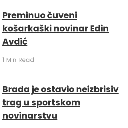
Preminuo čuveni
košarkaški novinar Edin
Avdić
1 Min Read
Brada je ostavio neizbrisiv
trag u sportskom
novinarstvu