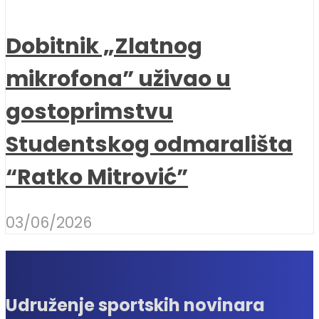
Dobitnik „Zlatnog
mikrofona” uživao u
gostoprimstvu
Studentskog odmarališta
“Ratko Mitrović”
03/06/2026
Udruženje sportskih novinara