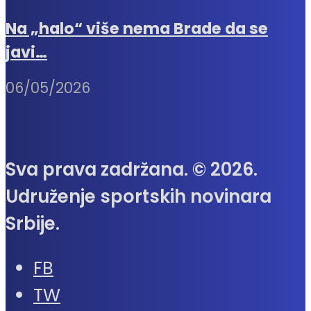
Na „halo“ više nema Brade da se
javi…
06/05/2026
Sva prava zadržana. © 2026.
Udruženje sportskih novinara
Srbije.
FB
TW