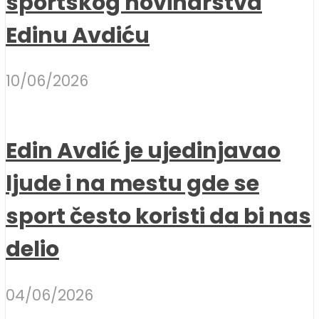
sportskog novinarstva
Edinu Avdiću
10/06/2026
Edin Avdić je ujedinjavao
ljude i na mestu gde se
sport često koristi da bi nas
delio
04/06/2026