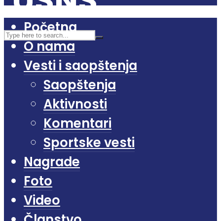
Početna
O nama
Vesti i saopštenja
Saopštenja
Aktivnosti
Komentari
Sportske vesti
Nagrade
Foto
Video
Članstvo