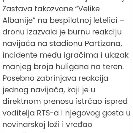
Zastava takozvane “Velike
Albanije” na bespilotnoj letelici –
dronu izazvala je burnu reakciju
navijača na stadionu Partizana,
incidente među igračima i ulazak
manjeg broja huligana na teren.
Posebno zabrinjava reakcija
jednog navijača, koji je u
direktnom prenosu istrčao ispred
voditelja RTS-a i njegovog gosta u
novinarskoj loži i vređao