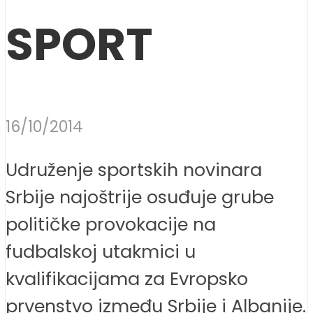
SPORT
16/10/2014
Udruženje sportskih novinara
Srbije najoštrije osuđuje grube
političke provokacije na
fudbalskoj utakmici u
kvalifikacijama za Evropsko
prvenstvo između Srbije i Albanije.