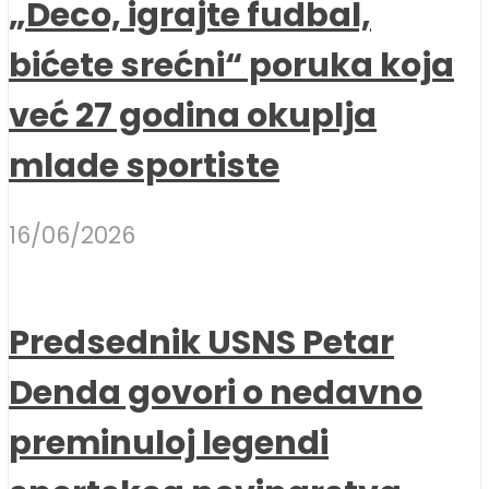
„Deco, igrajte fudbal,
bićete srećni“ poruka koja
već 27 godina okuplja
mlade sportiste
16/06/2026
Predsednik USNS Petar
Denda govori o nedavno
preminuloj legendi