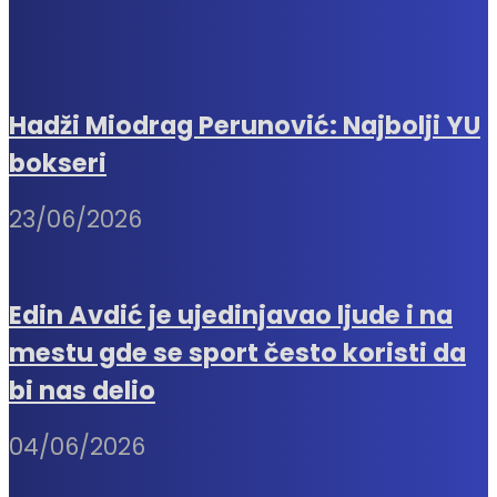
Hadži Miodrag Perunović: Najbolji YU
bokseri
23/06/2026
Edin Avdić je ujedinjavao ljude i na
mestu gde se sport često koristi da
bi nas delio
04/06/2026