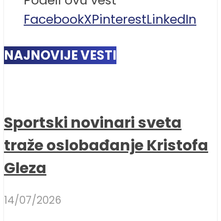
Facebook
X
Pinterest
LinkedIn
NAJNOVIJE VESTI
Sportski novinari sveta
traže oslobađanje Kristofa
Gleza
14/07/2026