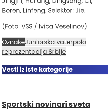
Jingji 1, Huliang, Dingsong, Či,
Boren, Linfeng. Selektor: Jie.
(Foto: VSS / Ivica Veselinov)
Oznake
Juniorska vaterpolo
reprezentacija Srbije
Vesti iz iste kategorije
Sportski novinari sveta