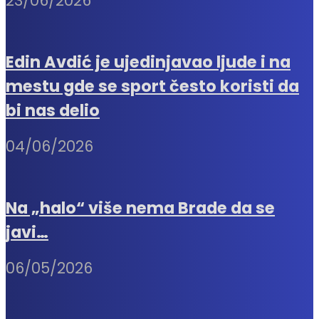
23/06/2026
Edin Avdić je ujedinjavao ljude i na
mestu gde se sport često koristi da
bi nas delio
04/06/2026
Na „halo“ više nema Brade da se
javi…
06/05/2026