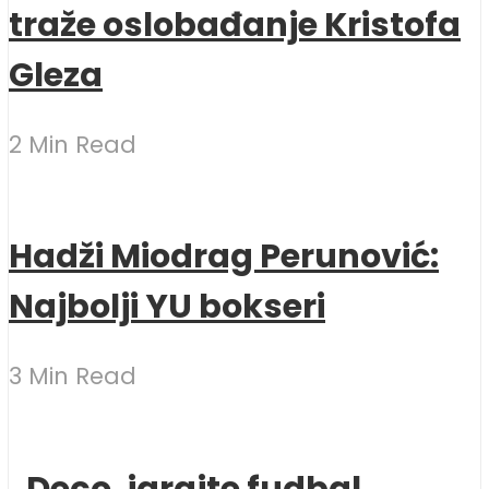
traže oslobađanje Kristofa
Gleza
2 Min Read
Hadži Miodrag Perunović:
Najbolji YU bokseri
3 Min Read
„Deco, igrajte fudbal,