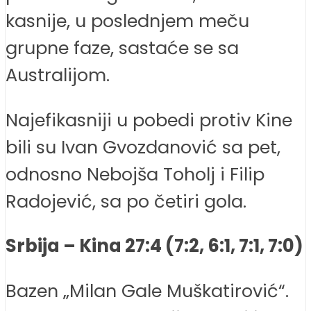
kasnije, u poslednjem meču
grupne faze, sastaće se sa
Australijom.
Najefikasniji u pobedi protiv Kine
bili su Ivan Gvozdanović sa pet,
odnosno Nebojša Toholj i Filip
Radojević, sa po četiri gola.
Srbija – Kina 27:4 (7:2, 6:1, 7:1, 7:0)
Bazen „Milan Gale Muškatirović“.