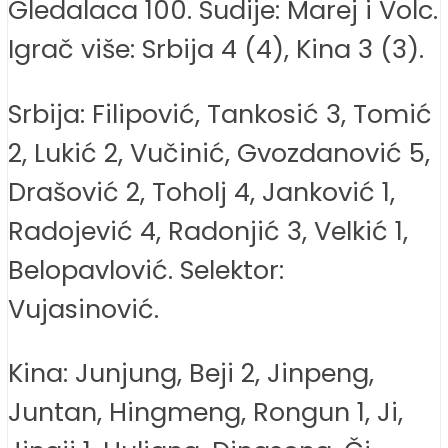
Gledalaca 100. Sudije: Marej i Volc.
Igrač više: Srbija 4 (4), Kina 3 (3).
Srbija: Filipović, Tankosić 3, Tomić
2, Lukić 2, Vučinić, Gvozdanović 5,
Drašović 2, Toholj 4, Janković 1,
Radojević 4, Radonjić 3, Velkić 1,
Belopavlović. Selektor:
Vujasinović.
Kina: Junjung, Beji 2, Jinpeng,
Juntan, Hingmeng, Rongun 1, Ji,