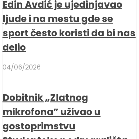
Edin Avdić je ujedinjavao
ljude i na mestu gde se
sport često koristi da bi nas
delio
04/06/2026
Dobitnik „Zlatnog
mikrofona” uživao u
gostoprimstvu