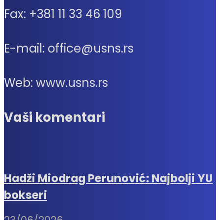
Fax: +381 11 33 46 109
E-mail: office@usns.rs
Web: www.usns.rs
Vaši komentari
Hadži Miodrag Perunović: Najbolji YU
bokseri