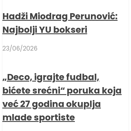
Hadži Miodrag Perunović:
Najbolji YU bokseri
23/06/2026
„Deco, igrajte fudbal,
bićete srećni“ poruka koja
već 27 godina okuplja
mlade sportiste