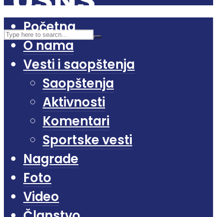
Početna
O nama
Vesti i saopštenja
Saopštenja
Aktivnosti
Komentari
Sportske vesti
Nagrade
Foto
Video
Članstvo