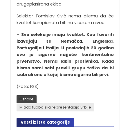
drugoplasirana ekipa.
Selektor Tomislav Sivić nema dilemu da će
kvalitet šampionata biti na visokom nivou.
–
Sve selekcije imaju kvalitet. Kao favoriti
izdvajaju se Nemačka, Engleska,
Portugalija i Italija. U poslednjih 20 godina
ovo je sigurno najjače kontinentalno
prvenstvo. Nema lakih protivnika. Kada
bismo sami sebi pravili grupu teško da bi
izabrali onu u kojoj bismo sigurno bili prvi
.
(Foto: FSS)
Oznake
Mlada fudbalska reprezentacija Srbije
Vesti iz iste kategorije