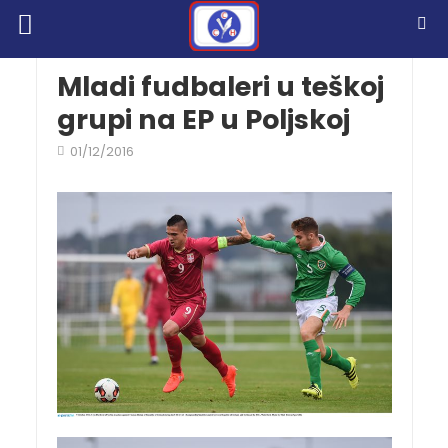
Mladi fudbaleri u teškoj
grupi na EP u Poljskoj
01/12/2016