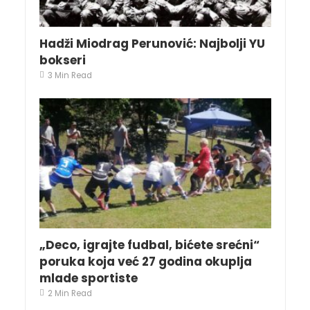
Hadži Miodrag Perunović: Najbolji YU
bokseri
3 Min Read
„Deco, igrajte fudbal, bićete srećni“
poruka koja već 27 godina okuplja
mlade sportiste
2 Min Read