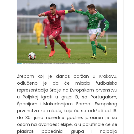
Žrebom koji je danas održan u Krakovu,
odlučeno je da će mlada fudbalska
reprezentacija Srbije na Evropskom prvenstvu
u Poljskoj igrati u grupi B, sa Portugalom,
Španijom i Makedonijom. Format Evropskog
prvenstva za mlade, koje će se održati od 16.
do 30. juna naredne godine, proširen je sa
osam na dvanaest ekipe, a u polufinale će se
plasirati pobednici grupa i najbolja