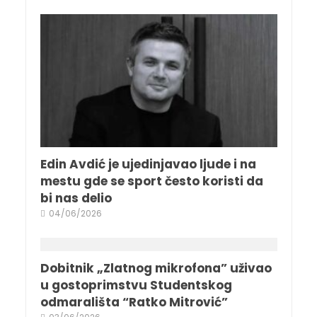
Edin Avdić je ujedinjavao ljude i na
mestu gde se sport često koristi da
bi nas delio
04/06/2026
Dobitnik „Zlatnog mikrofona” uživao
u gostoprimstvu Studentskog
odmarališta “Ratko Mitrović”