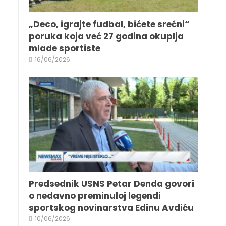
„Deco, igrajte fudbal, bićete srećni“
poruka koja već 27 godina okuplja
mlade sportiste
16/06/2026
Predsednik USNS Petar Denda govori
o nedavno preminuloj legendi
sportskog novinarstva Edinu Avdiću
10/06/2026