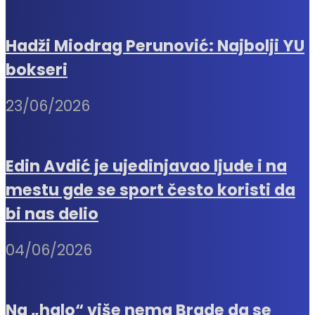
Hadži Miodrag Perunović: Najbolji YU
bokseri
23/06/2026
Edin Avdić je ujedinjavao ljude i na
mestu gde se sport često koristi da
bi nas delio
04/06/2026
Na „halo“ više nema Brade da se