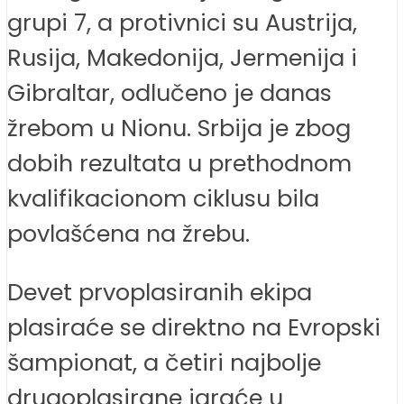
grupi 7, a protivnici su Austrija,
Rusija, Makedonija, Jermenija i
Gibraltar, odlučeno je danas
žrebom u Nionu. Srbija je zbog
dobih rezultata u prethodnom
kvalifikacionom ciklusu bila
povlašćena na žrebu.
Devet prvoplasiranih ekipa
plasiraće se direktno na Evropski
šampionat, a četiri najbolje
drugoplasirane igraće u