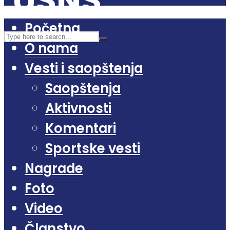
Početna
O nama
Vesti i saopštenja
Saopštenja
Aktivnosti
Komentari
Sportske vesti
Nagrade
Foto
Video
Članstvo