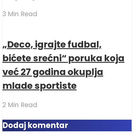
3 Min Read
„Deco, igrajte fudbal,
bićete srećni“ poruka koja
već 27 godina okuplja
mlade sportiste
2 Min Read
Dodaj komentar