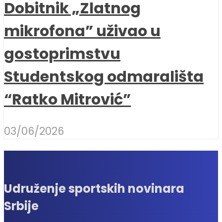
Dobitnik „Zlatnog
mikrofona” uživao u
gostoprimstvu
Studentskog odmarališta
“Ratko Mitrović”
03/06/2026
Udruženje sportskih novinara
Srbije