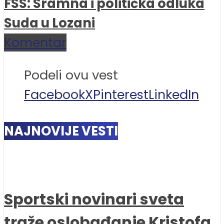
FSS: Sramna i politička odluka
Suda u Lozani
Komentar
Podeli ovu vest
Facebook
X
Pinterest
LinkedIn
NAJNOVIJE VESTI
Sportski novinari sveta
traže oslobađanje Kristofa