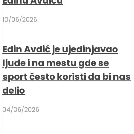
Edinu Avdiću
10/06/2026
Edin Avdić je ujedinjavao
ljude i na mestu gde se
sport često koristi da bi nas
delio
04/06/2026