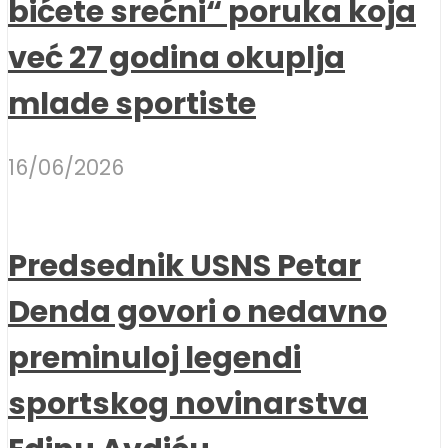
bićete srećni“ poruka koja
već 27 godina okuplja
mlade sportiste
16/06/2026
Predsednik USNS Petar
Denda govori o nedavno
preminuloj legendi
sportskog novinarstva