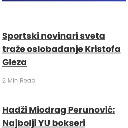
Sportski novinari sveta
traže oslobađanje Kristofa
Gleza
2 Min Read
Hadži Miodrag Perunović:
Najbolji YU bokseri