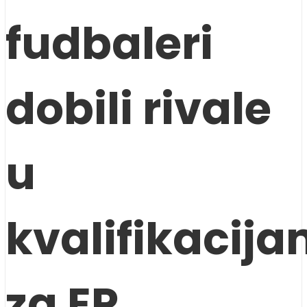
fudbaleri
dobili rivale
u
kvalifikacij
za EP