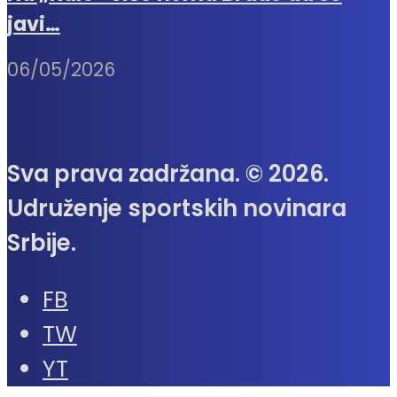
javi…
06/05/2026
Sva prava zadržana. © 2026.
Udruženje sportskih novinara
Srbije.
FB
TW
YT