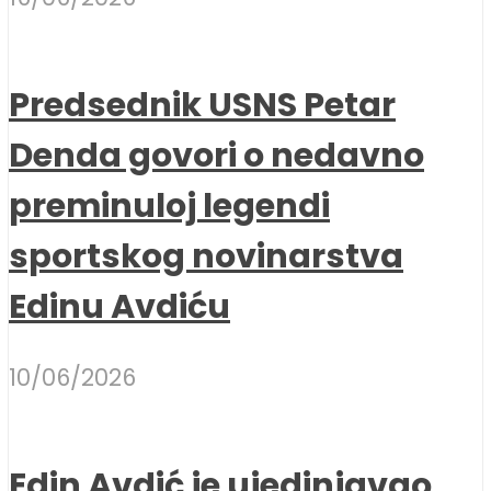
Predsednik USNS Petar
Denda govori o nedavno
preminuloj legendi
sportskog novinarstva
Edinu Avdiću
10/06/2026
Edin Avdić je ujedinjavao