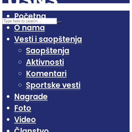
Početna
O nama
Vesti i saopštenja
Saopštenja
Aktivnosti
Komentari
Sportske vesti
Nagrade
Foto
Video
Članstvo