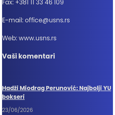
Fax: +381 11 33 46 109
E-mail: office@usns.rs
Web: www.usns.rs
Vaši komentari
Hadži Miodrag Perunović: Najbolji YU
bokseri
23/06/2026