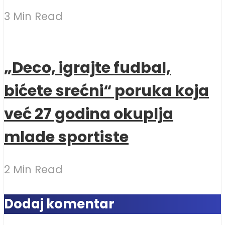
3 Min Read
„Deco, igrajte fudbal,
bićete srećni“ poruka koja
već 27 godina okuplja
mlade sportiste
2 Min Read
Dodaj komentar