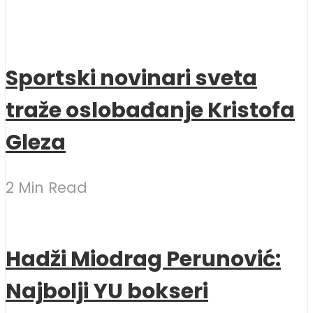
Sportski novinari sveta
traže oslobađanje Kristofa
Gleza
2 Min Read
Hadži Miodrag Perunović:
Najbolji YU bokseri