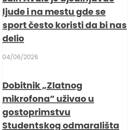
ljude i na mestu gde se
sport često koristi da bi nas
delio
04/06/2026
Dobitnik „Zlatnog
mikrofona” uživao u
gostoprimstvu
Studentskog odmarališta