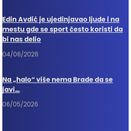
Edin Avdić je ujedinjavao ljude i na
mestu gde se sport često koristi da
bi nas delio
04/06/2026
Na „halo“ više nema Brade da se
javi…
06/05/2026