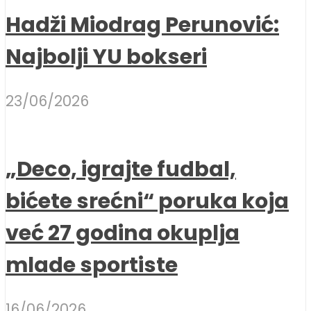
Hadži Miodrag Perunović:
Najbolji YU bokseri
23/06/2026
„Deco, igrajte fudbal,
bićete srećni“ poruka koja
već 27 godina okuplja
mlade sportiste
16/06/2026