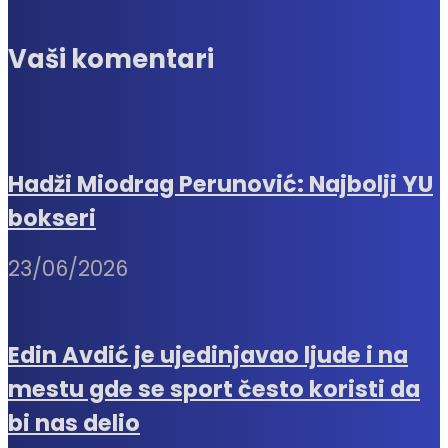
Vaši komentari
Hadži Miodrag Perunović: Najbolji YU
bokseri
23/06/2026
Edin Avdić je ujedinjavao ljude i na
mestu gde se sport često koristi da
bi nas delio