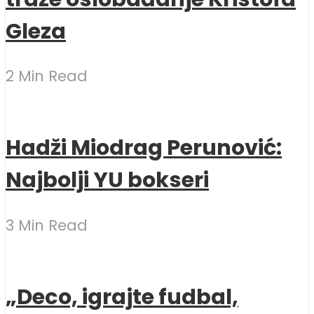
Gleza
2 Min Read
Hadži Miodrag Perunović:
Najbolji YU bokseri
3 Min Read
„Deco, igrajte fudbal,