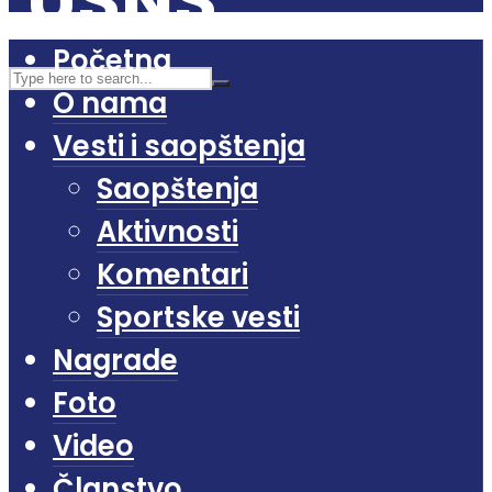
Početna
O nama
Vesti i saopštenja
Saopštenja
Aktivnosti
Komentari
Sportske vesti
Nagrade
Foto
Video
Članstvo