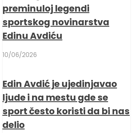
preminuloj legendi
sportskog novinarstva
Edinu Avdiću
10/06/2026
Edin Avdić je ujedinjavao
ljude i na mestu gde se
sport često koristi da bi nas
delio