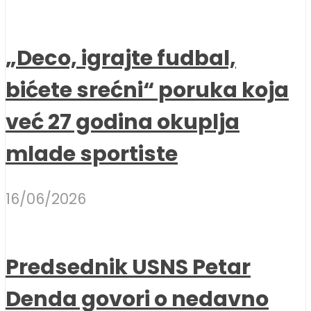
„Deco, igrajte fudbal,
bićete srećni“ poruka koja
već 27 godina okuplja
mlade sportiste
16/06/2026
Predsednik USNS Petar
Denda govori o nedavno