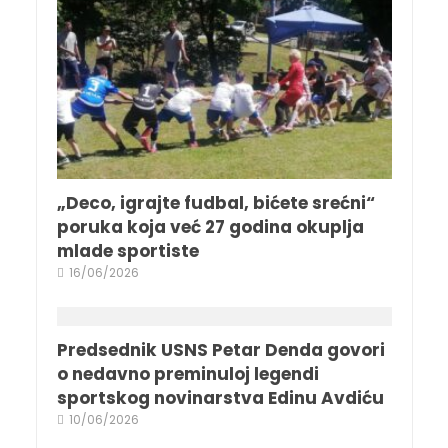
„Deco, igrajte fudbal, bićete srećni“
poruka koja već 27 godina okuplja
mlade sportiste
16/06/2026
Predsednik USNS Petar Denda govori
o nedavno preminuloj legendi
sportskog novinarstva Edinu Avdiću
10/06/2026