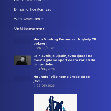
Fax: +381 11 33 46 109
E-mail: office@usns.rs
Web: www.usns.rs
Vaši komentari
Hadži Miodrag Perunović: Najbolji YU
bokseri
23/06/2026
Edin Avdić je ujedinjavao ljude i na
mestu gde se sport često koristi da
bi nas delio
04/06/2026
Na „halo“ više nema Brade da se
javi…
06/05/2026