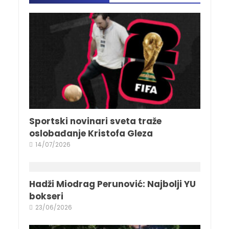
Sportski novinari sveta traže
oslobađanje Kristofa Gleza
14/07/2026
Hadži Miodrag Perunović: Najbolji YU
bokseri
23/06/2026