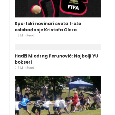
Sportski novinari sveta traže
oslobađanje Kristofa Gleza
2 Min Read
Hadži Miodrag Perunović: Najbolji YU
bokseri
3 Min Read