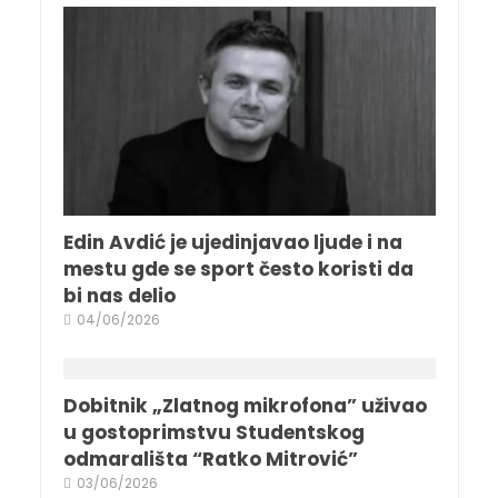
Edin Avdić je ujedinjavao ljude i na
mestu gde se sport često koristi da
bi nas delio
04/06/2026
Dobitnik „Zlatnog mikrofona” uživao
u gostoprimstvu Studentskog
odmarališta “Ratko Mitrović”
03/06/2026