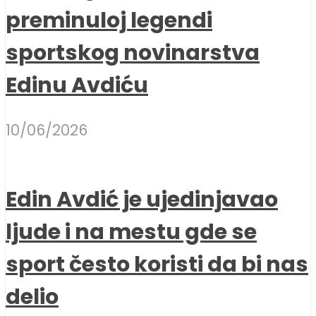
preminuloj legendi
sportskog novinarstva
Edinu Avdiću
10/06/2026
Edin Avdić je ujedinjavao
ljude i na mestu gde se
sport često koristi da bi nas
delio