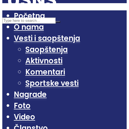
Početna
O nama
Vesti i saopštenja
Saopštenja
Aktivnosti
Komentari
Sportske vesti
Nagrade
Foto
Video
Članstvo