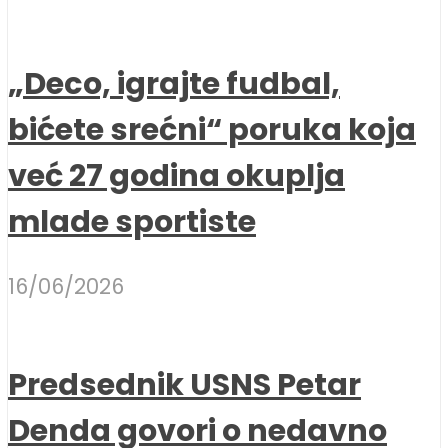
„Deco, igrajte fudbal,
bićete srećni“ poruka koja
već 27 godina okuplja
mlade sportiste
16/06/2026
Predsednik USNS Petar
Denda govori o nedavno