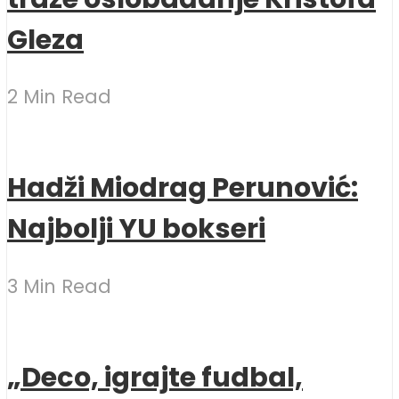
Gleza
2 Min Read
Hadži Miodrag Perunović:
Najbolji YU bokseri
3 Min Read
„Deco, igrajte fudbal,