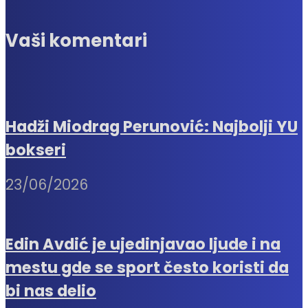
Vaši komentari
Hadži Miodrag Perunović: Najbolji YU
bokseri
23/06/2026
Edin Avdić je ujedinjavao ljude i na
mestu gde se sport često koristi da
bi nas delio