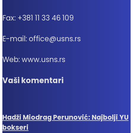
Fax: +381 11 33 46 109
E-mail: office@usns.rs
Web: www.usns.rs
Vaši komentari
Hadži Miodrag Perunović: Najbolji YU
bokseri