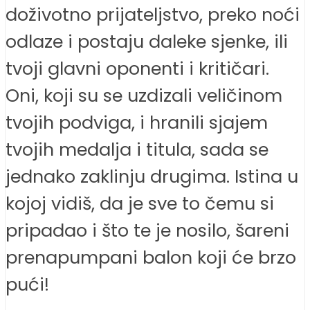
doživotno prijateljstvo, preko noći
odlaze i postaju daleke sjenke, ili
tvoji glavni oponenti i kritičari.
Oni, koji su se uzdizali veličinom
tvojih podviga, i hranili sjajem
tvojih medalja i titula, sada se
jednako zaklinju drugima. Istina u
kojoj vidiš, da je sve to čemu si
pripadao i što te je nosilo, šareni
prenapumpani balon koji će brzo
pući!