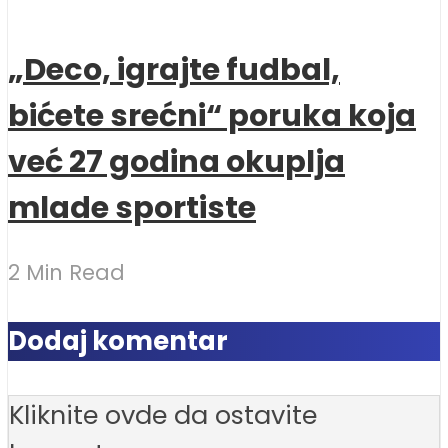
„Deco, igrajte fudbal,
bićete srećni“ poruka koja
već 27 godina okuplja
mlade sportiste
2 Min Read
Dodaj komentar
Kliknite ovde da ostavite