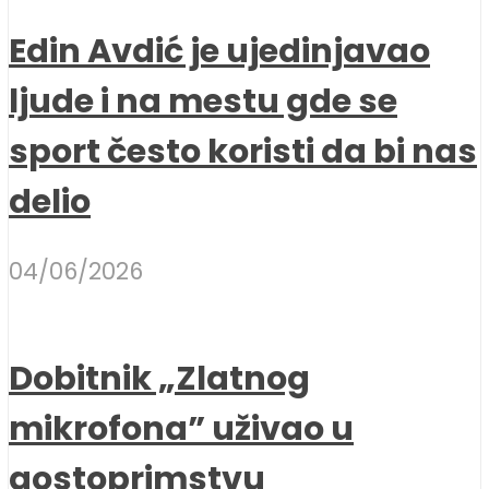
Edin Avdić je ujedinjavao
ljude i na mestu gde se
sport često koristi da bi nas
delio
04/06/2026
Dobitnik „Zlatnog
mikrofona” uživao u
gostoprimstvu