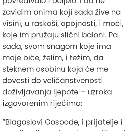
povređivalo i boljelo. I da ne
zavidim onima koji sada žive na
visini, u raskoši, opojnosti, i moći,
koje im pružaju slični baloni. Pa
sada, svom snagom koje ima
moje biće, želim, i težim, da
steknem osobinu koja će me
dovesti do veličanstvenosti
doživljavanja ljepote – uzroka
izgovorenim riječima:
“Blagoslovi Gospode, i prijatelje i