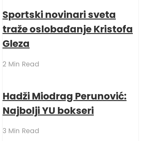
Sportski novinari sveta
traže oslobađanje Kristofa
Gleza
2 Min Read
Hadži Miodrag Perunović:
Najbolji YU bokseri
3 Min Read