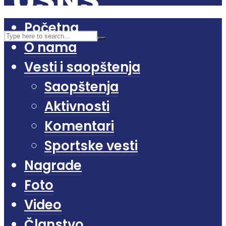
Početna
O nama
Vesti i saopštenja
Saopštenja
Aktivnosti
Komentari
Sportske vesti
Nagrade
Foto
Video
Članstvo