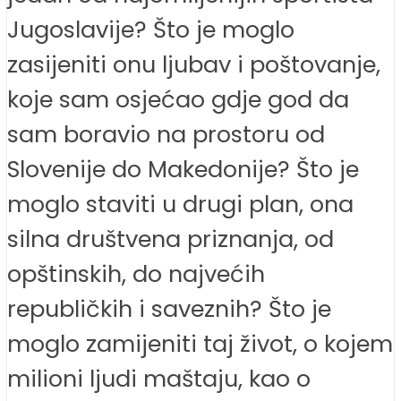
Jugoslavije? Što je moglo
zasijeniti onu ljubav i poštovanje,
koje sam osjećao gdje god da
sam boravio na prostoru od
Slovenije do Makedonije? Što je
moglo staviti u drugi plan, ona
silna društvena priznanja, od
opštinskih, do najvećih
republičkih i saveznih? Što je
moglo zamijeniti taj život, o kojem
milioni ljudi maštaju, kao o