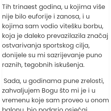
Tih trinaest godina, u kojima više
nije bilo euforije i zanosa, i u
kojima sam vodio vitešku borbu,
koja je daleko prevazilazila značaj
ostvarivanja sportskog cilja,
donijele su mi sazrijevanje puno
raznih, tegobnih iskušenja.
Sada, u godinama pune zrelosti,
zahvaljujem Bogu što mi je i u
vremenu koje sam proveo u onom
balonu, bio podario osjećaj