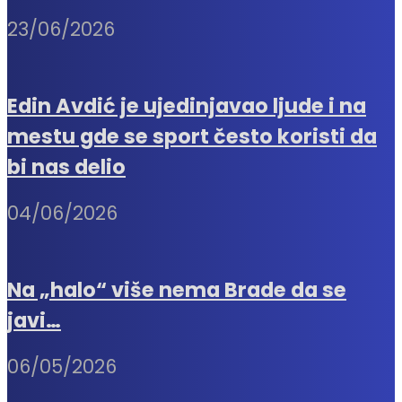
23/06/2026
Edin Avdić je ujedinjavao ljude i na
mestu gde se sport često koristi da
bi nas delio
04/06/2026
Na „halo“ više nema Brade da se
javi…
06/05/2026