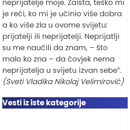
neprijatelje moje. Zaista, teško mi
je reći, ko mi je učinio više dobra
a ko više zla u ovome svijetu:
prijatelji ili neprijatelji. Neprijatlji
su me naučili da znam, – što
malo ko zna – da čovjek nema
neprijatelja u svijetu izvan sebe”.
(Sveti Vladika Nikolaj Velimirović)
Vesti iz iste kategorije