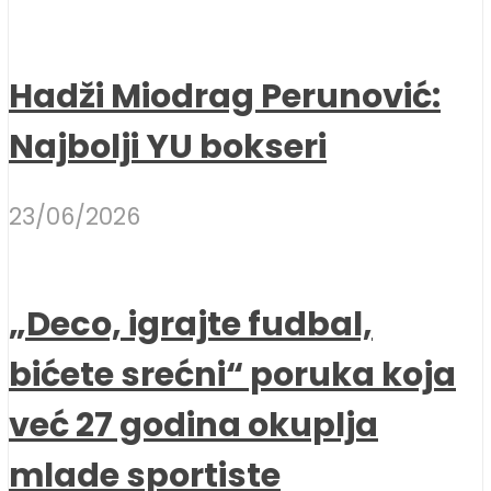
Hadži Miodrag Perunović:
Najbolji YU bokseri
23/06/2026
„Deco, igrajte fudbal,
bićete srećni“ poruka koja
već 27 godina okuplja
mlade sportiste