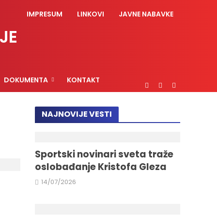
IMPRESUM
LINKOVI
JAVNE NABAVKE
JE
DOKUMENTA
KONTAKT
NAJNOVIJE VESTI
Sportski novinari sveta traže
oslobađanje Kristofa Gleza
14/07/2026