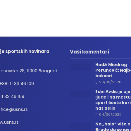
je sportskih novinara
Vaši komentari
Hadži Miodrag
Perunović: Najbo
Resavska 28, 11000 Beograd
bokseri
23/06/2026
+381 11 33 46 109
Edin Avdić je uj
 11 33 46 109
ljude i na mestu
sport često kori
nas delio
ffice@usns.rs
04/06/2026
.usns.rs
Na „halo“ više
Brade da se jav