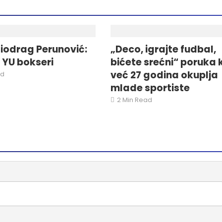
iodrag Perunović:
„Deco, igrajte fudbal,
i YU bokseri
bićete srećni“ poruka 
već 27 godina okuplja
ad
mlade sportiste
2 Min Read