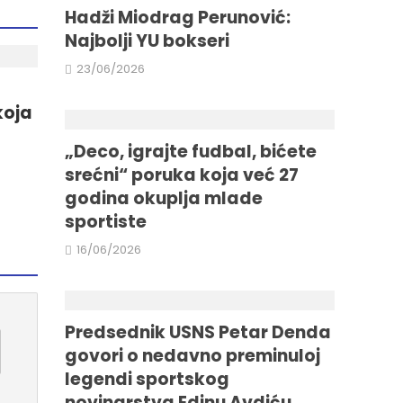
Hadži Miodrag Perunović:
Najbolji YU bokseri
23/06/2026
koja
„Deco, igrajte fudbal, bićete
srećni“ poruka koja već 27
godina okuplja mlade
sportiste
16/06/2026
Predsednik USNS Petar Denda
govori o nedavno preminuloj
legendi sportskog
novinarstva Edinu Avdiću