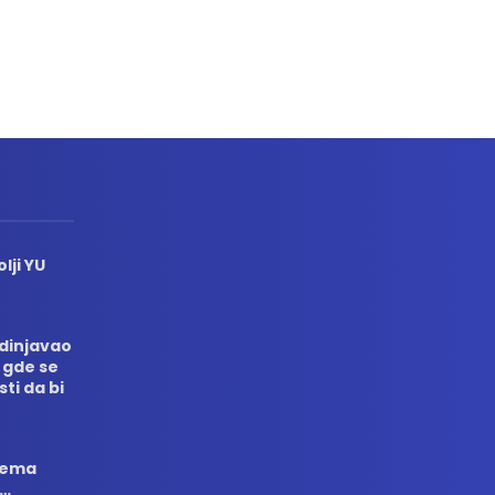
lji YU
edinjavao
 gde se
sti da bi
 nema
i…