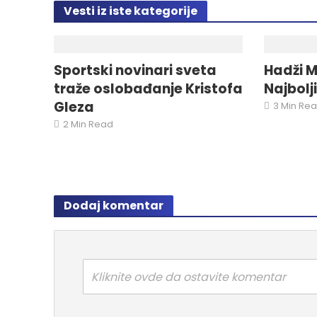
Vesti iz iste kategorije
Sportski novinari sveta
Hadži M
traže oslobađanje Kristofa
Najbolj
Gleza
3 Min Re
2 Min Read
Dodaj komentar
Kliknite ovde da ostavite komentar