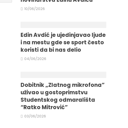
10/06/2026
Edin Avdić je ujedinjavao ljude
i na mestu gde se sport često
koristi da bi nas delio
04/06/2026
Dobitnik „Zlatnog mikrofona”
uživao u gostoprimstvu
Studentskog odmarališta
“Ratko Mitrović”
03/06/2026