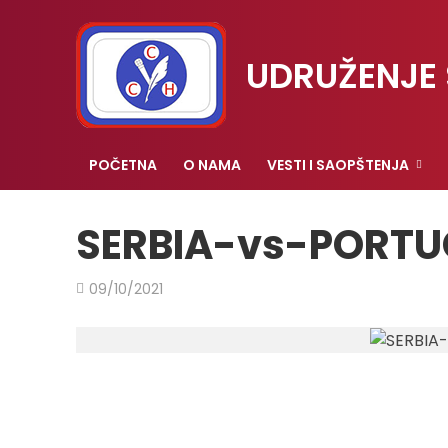
UDRUŽENJE 
POČETNA
O NAMA
VESTI I SAOPŠTENJA
SERBIA-vs-PORTU
09/10/2021