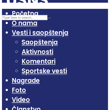
Početna
O nama
Vesti i saopštenja
Saopštenja
Aktivnosti
Komentari
Sportske vesti
Nagrade
Foto
Video
Članstvo