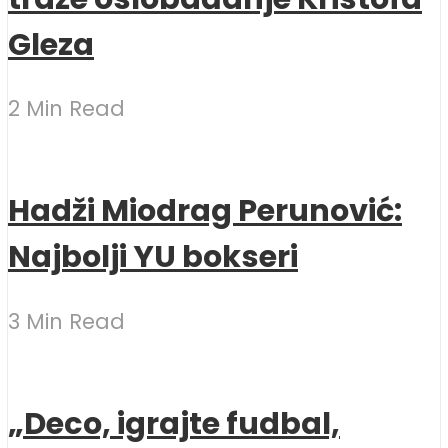
Gleza
2 Min Read
Hadži Miodrag Perunović:
Najbolji YU bokseri
3 Min Read
„Deco, igrajte fudbal,