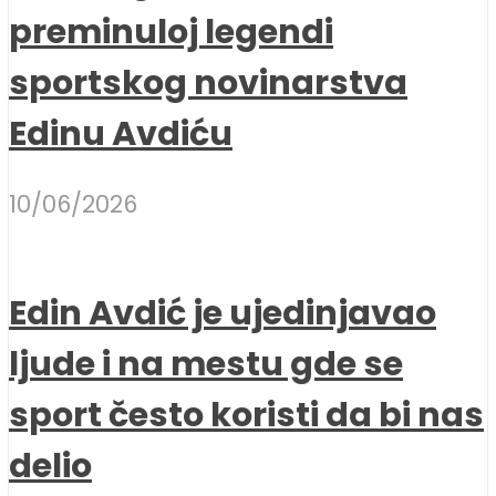
preminuloj legendi
sportskog novinarstva
Edinu Avdiću
10/06/2026
Edin Avdić je ujedinjavao
ljude i na mestu gde se
sport često koristi da bi nas
delio