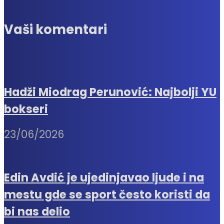
Vaši komentari
Hadži Miodrag Perunović: Najbolji YU
bokseri
23/06/2026
Edin Avdić je ujedinjavao ljude i na
mestu gde se sport često koristi da
bi nas delio