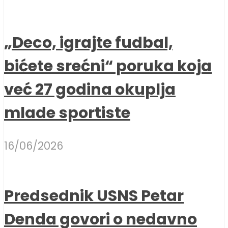
„Deco, igrajte fudbal,
bićete srećni“ poruka koja
već 27 godina okuplja
mlade sportiste
16/06/2026
Predsednik USNS Petar
Denda govori o nedavno