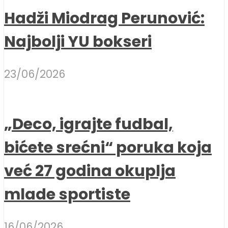
Hadži Miodrag Perunović:
Najbolji YU bokseri
23/06/2026
„Deco, igrajte fudbal,
bićete srećni“ poruka koja
već 27 godina okuplja
mlade sportiste
16/06/2026