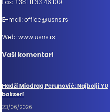
Fax: +381 11 33 46 109
E-mail: office@usns.rs
Web: www.usns.rs
Vaši komentari
Hadži Miodrag Perunović: Najbolji YU
bokseri
23/06/2026