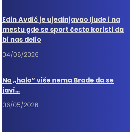
Edin Avdić je ujedinjavao ljude i na
mestu gde se sport često koristi da
bi nas delio
04/06/2026
Na „halo“ više nema Brade da se
javi…
06/05/2026