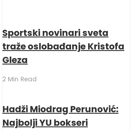
Sportski novinari sveta
traže oslobađanje Kristofa
Gleza
2 Min Read
Hadži Miodrag Perunović:
Najbolji YU bokseri