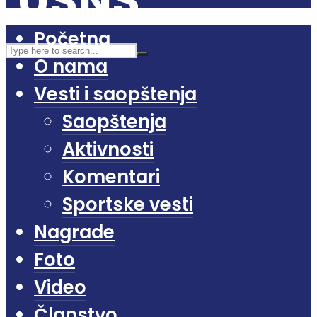
Početna
O nama
Vesti i saopštenja
Saopštenja
Aktivnosti
Komentari
Sportske vesti
Nagrade
Foto
Video
Članstvo