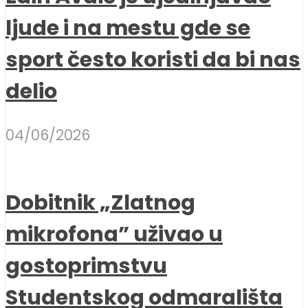
ljude i na mestu gde se
sport često koristi da bi nas
delio
04/06/2026
Dobitnik „Zlatnog
mikrofona” uživao u
gostoprimstvu
Studentskog odmarališta