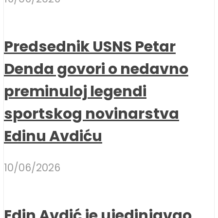
Predsednik USNS Petar
Denda govori o nedavno
preminuloj legendi
sportskog novinarstva
Edinu Avdiću
10/06/2026
Edin Avdić je ujedinjavao