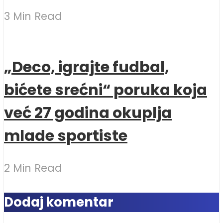
3 Min Read
„Deco, igrajte fudbal,
bićete srećni“ poruka koja
već 27 godina okuplja
mlade sportiste
2 Min Read
Dodaj komentar