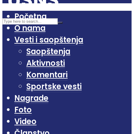
Početna
O nama
Vesti i saopštenja
Saopštenja
Aktivnosti
Komentari
Sportske vesti
Nagrade
Foto
Video
Članstvo