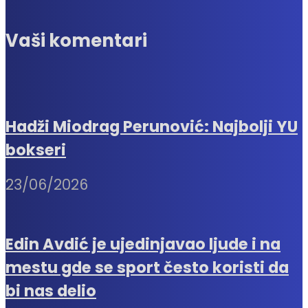
Vaši komentari
Hadži Miodrag Perunović: Najbolji YU
bokseri
23/06/2026
Edin Avdić je ujedinjavao ljude i na
mestu gde se sport često koristi da
bi nas delio