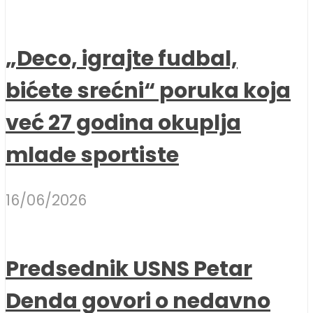
„Deco, igrajte fudbal,
bićete srećni“ poruka koja
već 27 godina okuplja
mlade sportiste
16/06/2026
Predsednik USNS Petar
Denda govori o nedavno