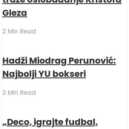
Gleza
2 Min Read
Hadži Miodrag Perunović:
Najbolji YU bokseri
3 Min Read
„Deco, igrajte fudbal,