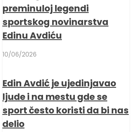
preminuloj legendi
sportskog novinarstva
Edinu Avdiću
10/06/2026
Edin Avdić je ujedinjavao
ljude i na mestu gde se
sport često koristi da bi nas
delio