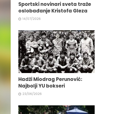
Sportski novinari sveta traže
oslobađanje Kristofa Gleza
14/07/2026
Hadži Miodrag Perunović:
Najbolji YU bokseri
23/06/2026