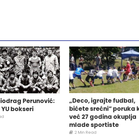
„Deco, igrajte fudbal,
iodrag Perunović:
bićete srećni“ poruka 
i YU bokseri
već 27 godina okuplja
ad
mlade sportiste
2 Min Read