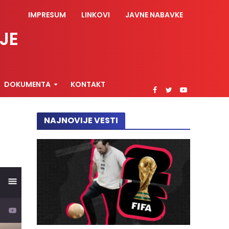
IMPRESUM
LINKOVI
JAVNE NABAVKE
JE
DOKUMENTA
KONTAKT
NAJNOVIJE VESTI