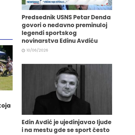
Predsednik USNS Petar Denda
govori o nedavno preminuloj
legendi sportskog
novinarstva Edinu Avdiću
10/06/2026
koja
Edin Avdić je ujedinjavao ljude
i na mestu gde se sport često