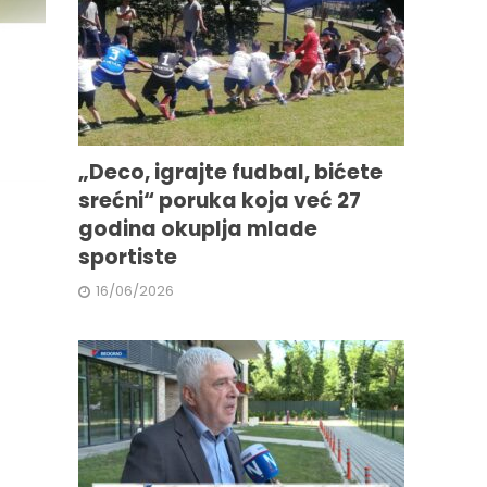
„Deco, igrajte fudbal, bićete
srećni“ poruka koja već 27
godina okuplja mlade
sportiste
16/06/2026