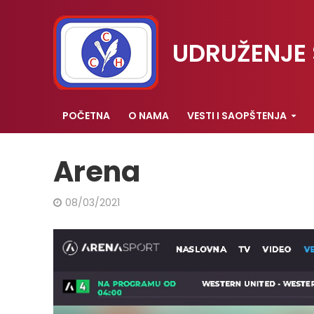
UDRUŽENJE 
POČETNA
O NAMA
VESTI I SAOPŠTENJA
Arena
08/03/2021