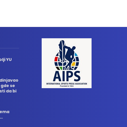
lji YU
edinjavao
 gde se
sti da bi
 nema
i…