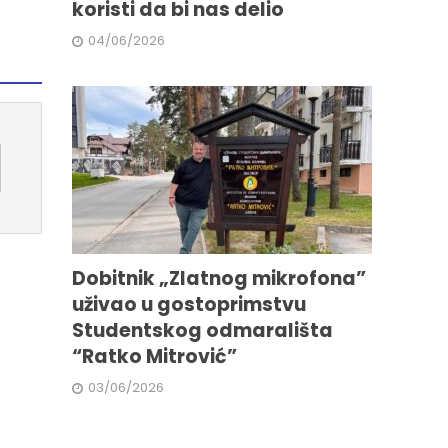
koristi da bi nas delio
04/06/2026
Dobitnik „Zlatnog mikrofona”
uživao u gostoprimstvu
Studentskog odmarališta
“Ratko Mitrović”
03/06/2026