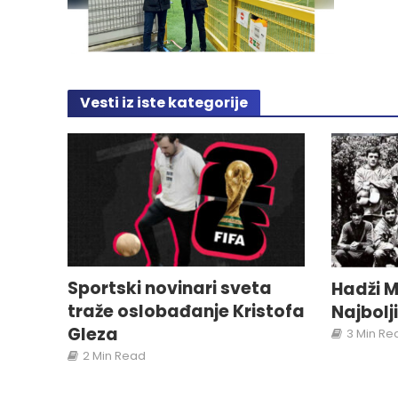
Vesti iz iste kategorije
Sportski novinari sveta
Hadži M
traže oslobađanje Kristofa
Najbolj
Gleza
3 Min Re
2 Min Read