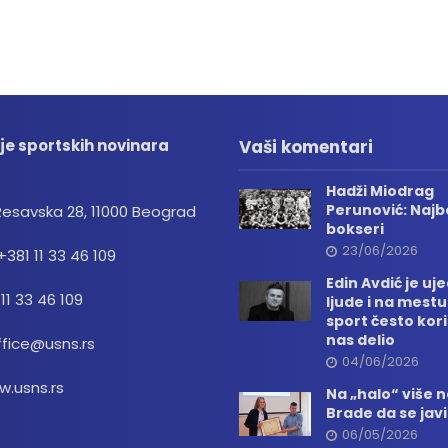
je sportskih novinara
Vaši komentari
Hadži Miodrag
Perunović: Najbo
Resavska 28, 11000 Beograd
bokseri
23/06/2026
+381 11 33 46 109
Edin Avdić je uj
 11 33 46 109
ljude i na mestu
sport često kori
nas delio
ffice@usns.rs
04/06/2026
.usns.rs
Na „halo“ više
Brade da se jav
06/05/2026