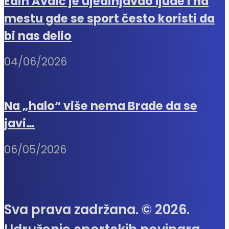
Edin Avdić je ujedinjavao ljude i na
mestu gde se sport često koristi da
bi nas delio
04/06/2026
Na „halo“ više nema Brade da se
javi…
06/05/2026
Sva prava zadržana. © 2026.