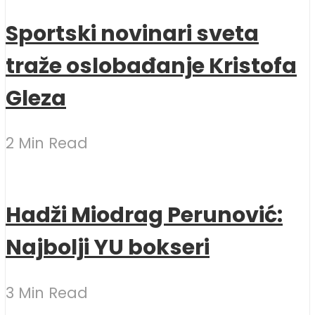
Sportski novinari sveta
traže oslobađanje Kristofa
Gleza
2 Min Read
Hadži Miodrag Perunović:
Najbolji YU bokseri
3 Min Read