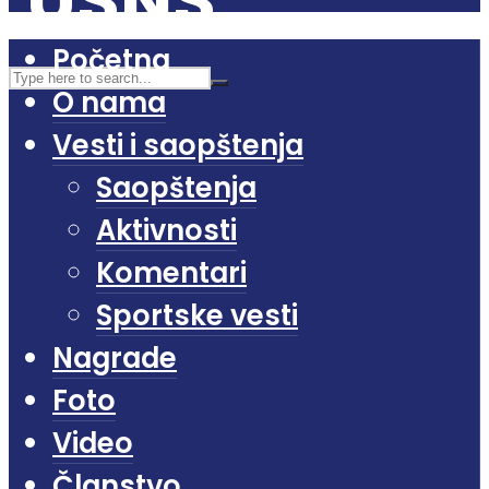
Početna
O nama
Vesti i saopštenja
Saopštenja
Aktivnosti
Komentari
Sportske vesti
Nagrade
Foto
Video
Članstvo