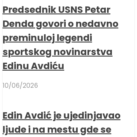
Predsednik USNS Petar
Denda govori o nedavno
preminuloj legendi
sportskog novinarstva
Edinu Avdiću
10/06/2026
Edin Avdić je ujedinjavao
ljude i na mestu gde se