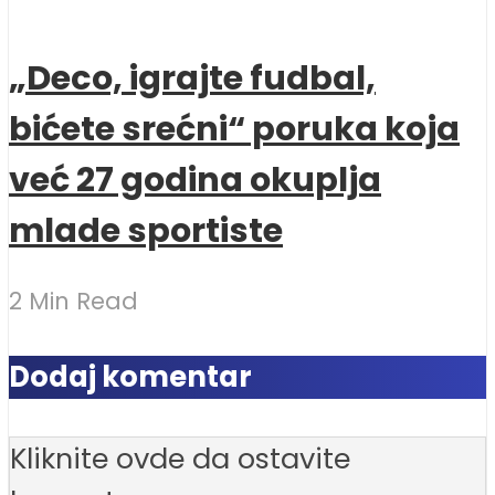
„Deco, igrajte fudbal,
bićete srećni“ poruka koja
već 27 godina okuplja
mlade sportiste
2 Min Read
Dodaj komentar
Kliknite ovde da ostavite