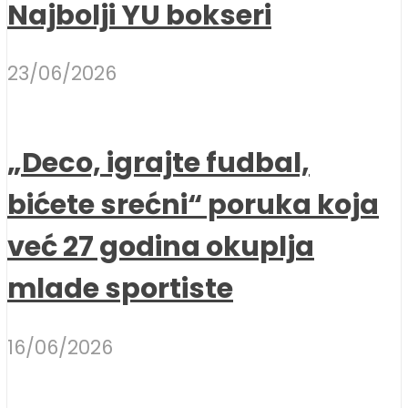
Najbolji YU bokseri
23/06/2026
„Deco, igrajte fudbal,
bićete srećni“ poruka koja
već 27 godina okuplja
mlade sportiste
16/06/2026