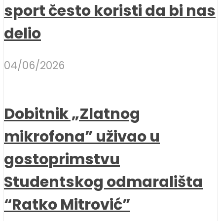
sport često koristi da bi nas
delio
04/06/2026
Dobitnik „Zlatnog
mikrofona” uživao u
gostoprimstvu
Studentskog odmarališta
“Ratko Mitrović”