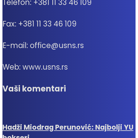
Telefon: +381 11 33 46 109
Fax: +381 11 33 46 109
E-mail: office@usns.rs
Web: www.usns.rs
Vaši komentari
Hadži Miodrag Perunović: Najbolji YU
bokseri