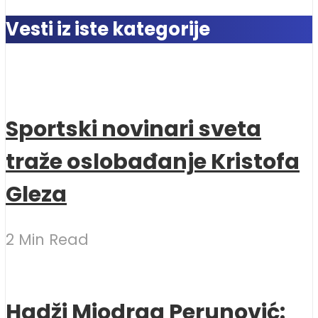
Vesti iz iste kategorije
Sportski novinari sveta
traže oslobađanje Kristofa
Gleza
2 Min Read
Hadži Miodrag Perunović: