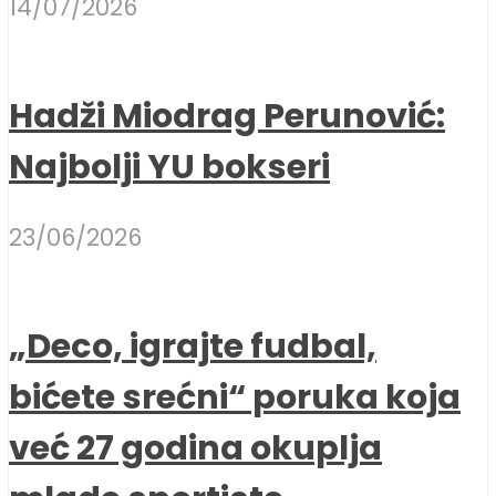
14/07/2026
Hadži Miodrag Perunović:
Najbolji YU bokseri
23/06/2026
„Deco, igrajte fudbal,
bićete srećni“ poruka koja
već 27 godina okuplja