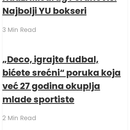
Najbolji YU bokseri
3 Min Read
„Deco, igrajte fudbal,
bićete srećni“ poruka koja
već 27 godina okuplja
mlade sportiste
2 Min Read