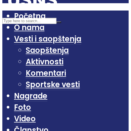
Početna
O nama
Vesti i saopštenja
Saopštenja
Aktivnosti
Komentari
Sportske vesti
Nagrade
Foto
Video
Članstvo