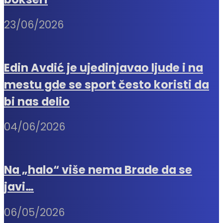
23/06/2026
Edin Avdić je ujedinjavao ljude i na
mestu gde se sport često koristi da
bi nas delio
04/06/2026
Na „halo“ više nema Brade da se
javi…
06/05/2026