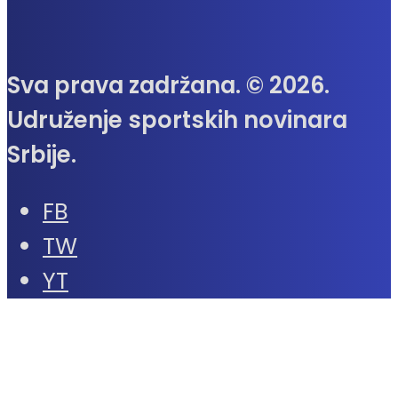
Sva prava zadržana. © 2026.
Udruženje sportskih novinara
Srbije.
FB
TW
YT