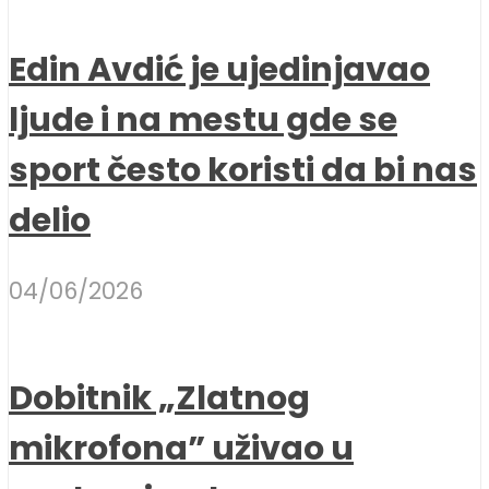
Edin Avdić je ujedinjavao
ljude i na mestu gde se
sport često koristi da bi nas
delio
04/06/2026
Dobitnik „Zlatnog
mikrofona” uživao u