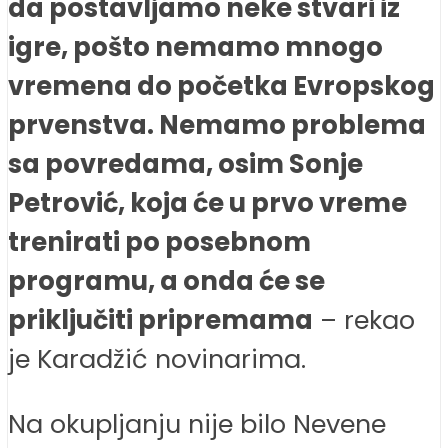
da postavljamo neke stvari iz
igre, pošto nemamo mnogo
vremena do početka Evropskog
prvenstva. Nemamo problema
sa povredama, osim Sonje
Petrović, koja će u prvo vreme
trenirati po posebnom
programu, a onda će se
priključiti pripremama
– rekao
je Karadžić novinarima.
Na okupljanju nije bilo Nevene