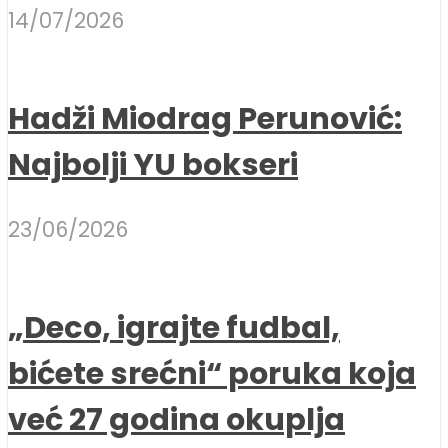
14/07/2026
Hadži Miodrag Perunović:
Najbolji YU bokseri
23/06/2026
„Deco, igrajte fudbal,
bićete srećni“ poruka koja
već 27 godina okuplja