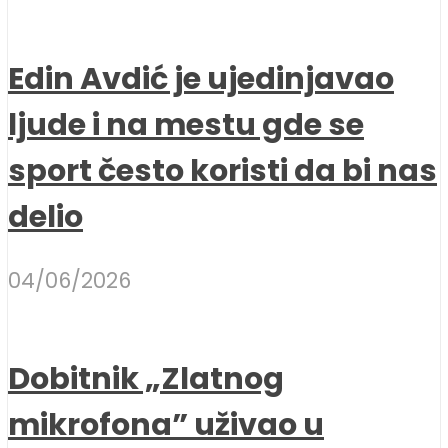
Edin Avdić je ujedinjavao
ljude i na mestu gde se
sport često koristi da bi nas
delio
04/06/2026
Dobitnik „Zlatnog
mikrofona” uživao u