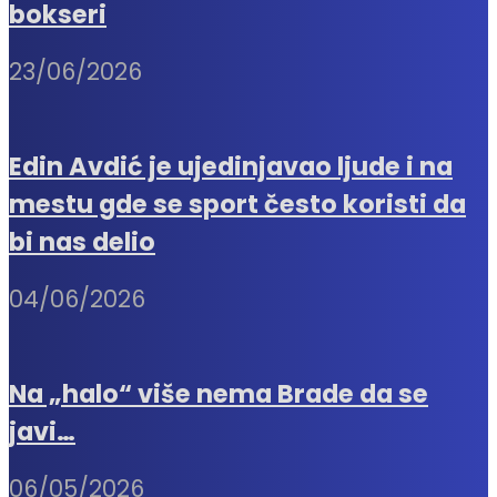
bokseri
23/06/2026
Edin Avdić je ujedinjavao ljude i na
mestu gde se sport često koristi da
bi nas delio
04/06/2026
Na „halo“ više nema Brade da se
javi…
06/05/2026