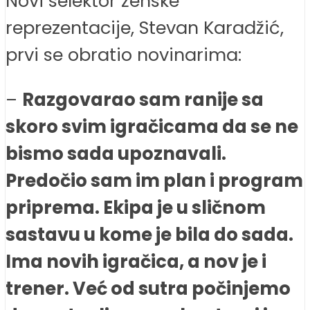
Novi selektor ženske
reprezentacije, Stevan Karadžić,
prvi se obratio novinarima:
–
Razgovarao sam ranije sa
skoro svim igračicama da se ne
bismo sada upoznavali.
Predočio sam im plan i program
priprema. Ekipa je u sličnom
sastavu u kome je bila do sada.
Ima novih igračica, a nov je i
trener. Već od sutra počinjemo