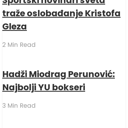
Sportski novinari sveta
traže oslobađanje Kristofa
Gleza
2 Min Read
Hadži Miodrag Perunović:
Najbolji YU bokseri
3 Min Read