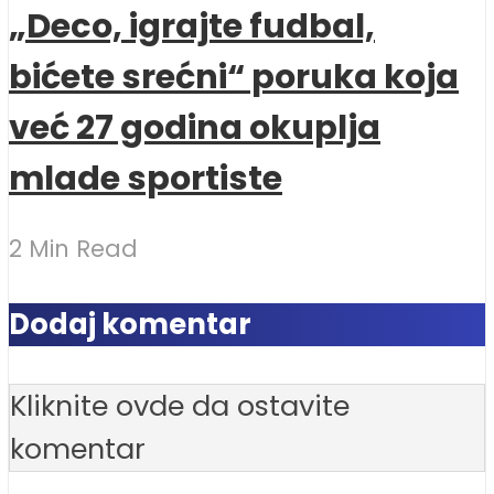
„Deco, igrajte fudbal,
bićete srećni“ poruka koja
već 27 godina okuplja
mlade sportiste
2 Min Read
Dodaj komentar
Kliknite ovde da ostavite
komentar