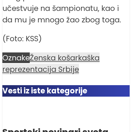
učestvuje na šampionatu, kao i
da mu je mnogo žao zbog toga.
(Foto: KSS)
Oznake
Ženska košarkaška
reprezentacija Srbije
Vesti iz iste kategorije