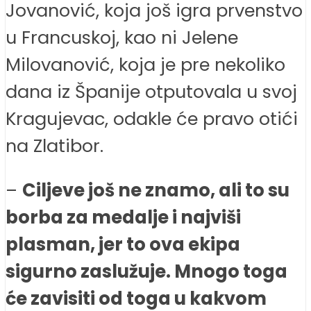
Jovanović, koja još igra prvenstvo
u Francuskoj, kao ni Jelene
Milovanović, koja je pre nekoliko
dana iz Španije otputovala u svoj
Kragujevac, odakle će pravo otići
na Zlatibor.
–
Ciljeve još ne znamo, ali to su
borba za medalje i najviši
plasman, jer to ova ekipa
sigurno zaslužuje. Mnogo toga
će zavisiti od toga u kakvom