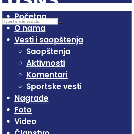
Početna
O nama
Vesti i saopštenja
Saopštenja
Aktivnosti
Komentari
Sportske vesti
Nagrade
Foto
Video
Članstvo