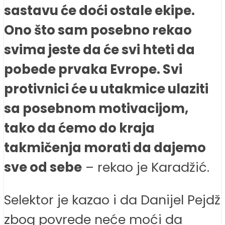
sastavu će doći ostale ekipe.
Ono što sam posebno rekao
svima jeste da će svi hteti da
pobede prvaka Evrope. Svi
protivnici će u utakmice ulaziti
sa posebnom motivacijom,
tako da ćemo do kraja
takmičenja morati da dajemo
sve od sebe
– rekao je Karadžić.
Selektor je kazao i da Danijel Pejdž
zbog povrede neće moći da