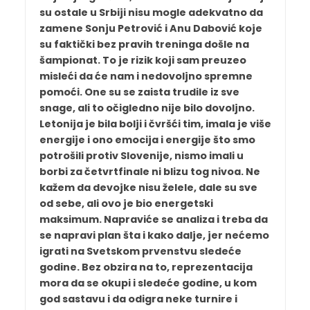
su ostale u Srbiji nisu mogle adekvatno da
zamene Sonju Petrović i Anu Dabović koje
su faktički bez pravih treninga došle na
šampionat. To je rizik koji sam preuzeo
misleći da će nam i nedovoljno spremne
pomoći. One su se zaista trudile iz sve
snage, ali to očigledno nije bilo dovoljno.
Letonija je bila bolji i čvršći tim, imala je više
energije i ono emocija i energije što smo
potrošili protiv Slovenije, nismo imali u
borbi za četvrtfinale ni blizu tog nivoa. Ne
kažem da devojke nisu želele, dale su sve
od sebe, ali ovo je bio energetski
maksimum. Napraviće se analiza i treba da
se napravi plan šta i kako dalje, jer nećemo
igrati na Svetskom prvenstvu sledeće
godine. Bez obzira na to, reprezentacija
mora da se okupi i sledeće godine, u kom
god sastavu i da odigra neke turnire i