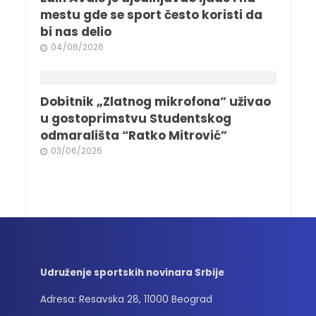
mestu gde se sport često koristi da
bi nas delio
04/06/2026
Dobitnik „Zlatnog mikrofona” uživao
u gostoprimstvu Studentskog
odmarališta “Ratko Mitrović”
03/06/2026
Udruženje sportskih novinara Srbije
Adresa: Resavska 28, 11000 Beograd