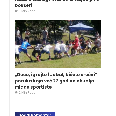
bokseri
3 Min Read
„Deco, igrajte fudbal, bićete srećni“
poruka koja već 27 godina okuplja
mlade sportiste
2 Min Read
Dodaj komentar