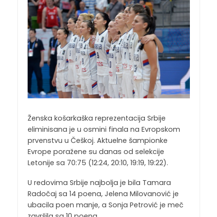
Ženska košarkaška reprezentacija Srbije
eliminisana je u osmini finala na Evropskom
prvenstvu u Češkoj. Aktuelne šampionke
Evrope poražene su danas od selekcije
Letonije sa 70:75 (12:24, 20:10, 19:19, 19:22).
U redovima Srbije najbolja je bila Tamara
Radočaj sa 14 poena, Jelena Milovanović je
ubacila poen manje, a Sonja Petrović je meč
završila sa 10 poena.