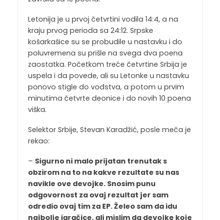
Letonija je u prvoj četvrtini vodila 14:4, a na
kraju prvog perioda sa 24:12. Srpske
košarkašice su se probudile u nastavku i do
poluvremena su prišle na svega dva poena
zaostatka. Početkom treće četvrtine Srbija je
uspela i da povede, ali su Letonke u nastavku
ponovo stigle do vođstva, a potom u prvim
minutima četvrte deonice i do novih 10 poena
viška.
Selektor Srbije, Stevan Karadžić, posle meča je
rekao:
–
Sigurno ni malo prijatan trenutak s
obzirom na to na kakve rezultate su nas
navikle ove devojke. Snosim punu
odgovornost za ovaj rezultat jer sam
odredio ovaj tim za EP. Želeo sam da idu
najbolje igračice, ali mislim da devojke koje