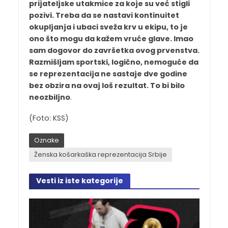
prijateljske utakmice za koje su već stigli
pozivi. Treba da se nastavi kontinuitet
okupljanja i ubaci sveža krv u ekipu, to je
ono što mogu da kažem vruće glave. Imao
sam dogovor do završetka ovog prvenstva.
Razmišljam sportski, logično, nemoguće da
se reprezentacija ne sastaje dve godine
bez obzira na ovaj loš rezultat. To bi bilo
neozbiljno
.
(Foto: KSS)
Oznake
Ženska košarkaška reprezentacija Srbije
Vesti iz iste kategorije