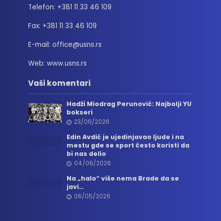
Telefon: +381 11 33 46 109
Fax: +381 11 33 46 109
E-mail: office@usns.rs
Web: www.usns.rs
Vaši komentari
Hadži Miodrag Perunović: Najbolji YU
bokseri
23/06/2026
Edin Avdić je ujedinjavao ljude i na
mestu gde se sport često koristi da
bi nas delio
04/06/2026
Na „halo“ više nema Brade da se
javi…
06/05/2026