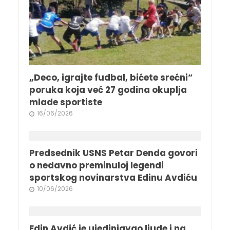
„Deco, igrajte fudbal, bićete srećni“
poruka koja već 27 godina okuplja
mlade sportiste
16/06/2026
Predsednik USNS Petar Denda govori
o nedavno preminuloj legendi
sportskog novinarstva Edinu Avdiću
10/06/2026
Edin Avdić je ujedinjavao ljude i na