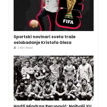
Sportski novinari sveta traže
oslobađanje Kristofa Gleza
2 Min Read
Hadži Miodrag Perunović: Najbolji YU