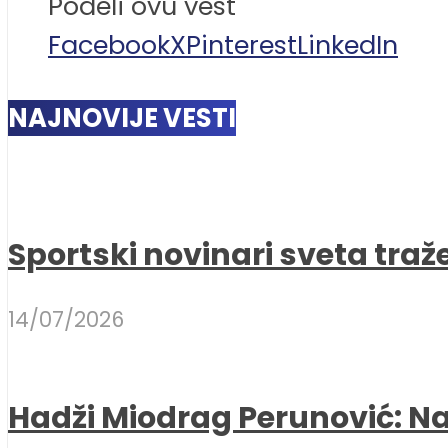
Podeli ovu vest
Facebook
X
Pinterest
LinkedIn
NAJNOVIJE VESTI
Sportski novinari sveta traž
14/07/2026
Hadži Miodrag Perunović: Naj