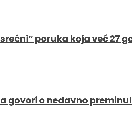
e srećni“ poruka koja već 27 
a govori o nedavno preminul