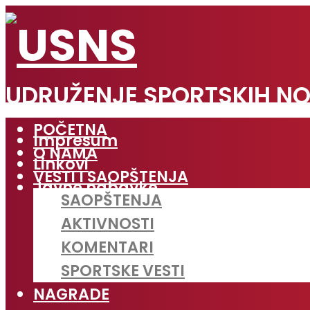
UDRUŽENJE SPORTSKIH NO
POČETNA
Impresum
O NAMA
Linkovi
VESTI I SAOPŠTENJA
Javne nabavke
SAOPŠTENJA
AKTIVNOSTI
KOMENTARI
SPORTSKE VESTI
NAGRADE