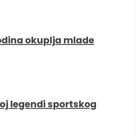
godina okuplja mlade
oj legendi sportskog