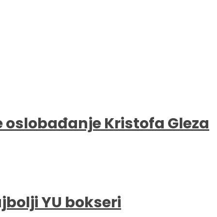
e oslobađanje Kristofa Gleza
bolji YU bokseri