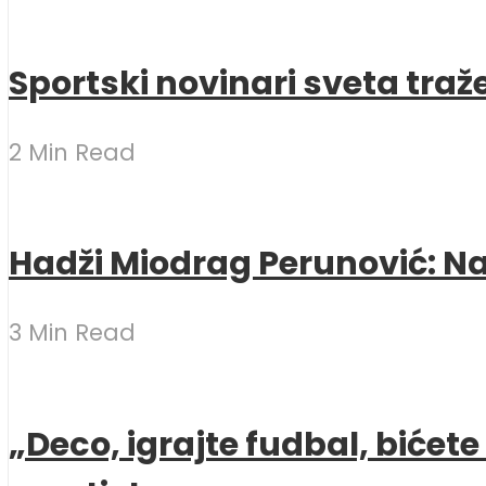
Sportski novinari sveta traž
2 Min Read
Hadži Miodrag Perunović: Naj
3 Min Read
„Deco, igrajte fudbal, bićet