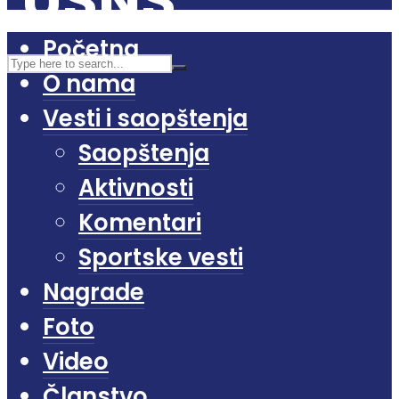
Početna
O nama
Vesti i saopštenja
Saopštenja
Aktivnosti
Komentari
Sportske vesti
Nagrade
Foto
Video
Članstvo