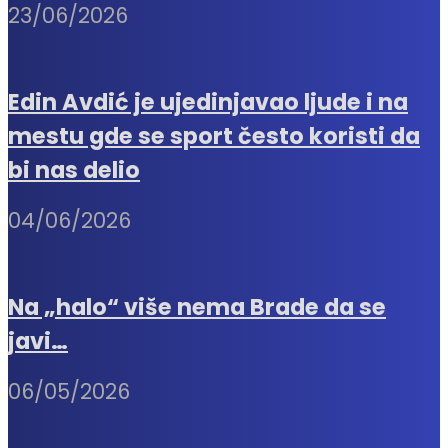
23/06/2026
Edin Avdić je ujedinjavao ljude i na
mestu gde se sport često koristi da
bi nas delio
04/06/2026
Na „halo“ više nema Brade da se
javi…
06/05/2026