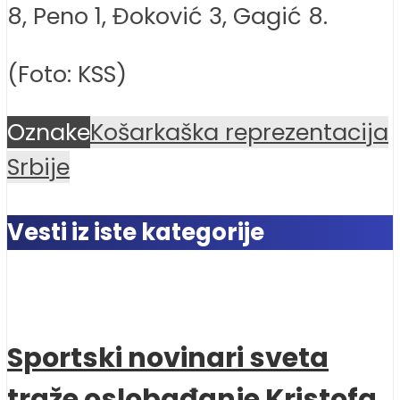
8, Peno 1, Đoković 3, Gagić 8.
(Foto: KSS)
Oznake
Košarkaška reprezentacija
Srbije
Vesti iz iste kategorije
Sportski novinari sveta
traže oslobađanje Kristofa