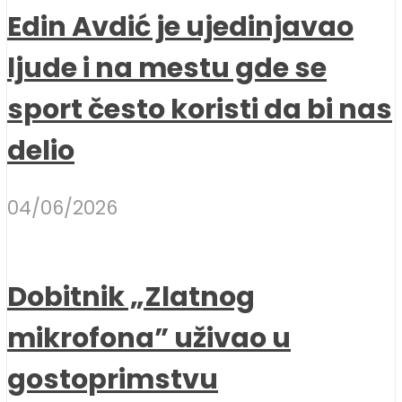
Edin Avdić je ujedinjavao
ljude i na mestu gde se
sport često koristi da bi nas
delio
04/06/2026
Dobitnik „Zlatnog
mikrofona” uživao u
gostoprimstvu