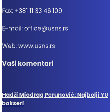
Fax: +381 11 33 46 109
E-mail: office@usns.rs
Web: www.usns.rs
Vaši komentari
Hadži Miodrag Perunović: Najbolji YU
bokseri