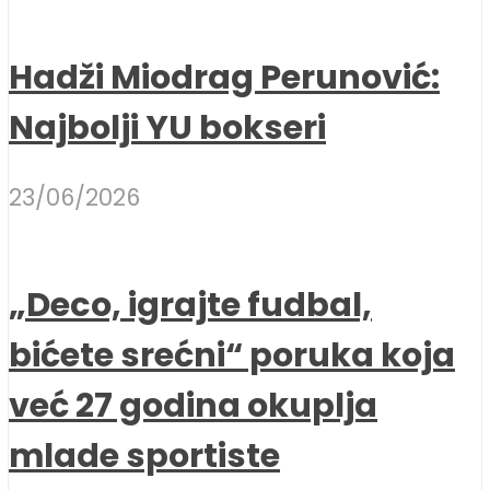
Hadži Miodrag Perunović:
Najbolji YU bokseri
23/06/2026
„Deco, igrajte fudbal,
bićete srećni“ poruka koja
već 27 godina okuplja
mlade sportiste