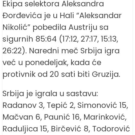
Ekipa selektora Aleksandra
Đorđevića je u Hali “Aleksandar
Nikolić” pobedila Austriju sa
sigurnih 85:64 (17:12, 27:17, 15:13,
26:22). Naredni meč Srbija igra
već u ponedeljak, kada će
protivnik od 20 sati biti Gruzija.
Srbija je igrala u sastavu:
Radanov 3, Tepić 2, Simonović 15,
Mačvan 6, Paunić 16, Marinković,
Raduljica 15, Birčević 8, Todorović