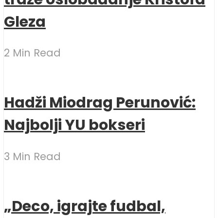
Gleza
2 Min Read
Hadži Miodrag Perunović:
Najbolji YU bokseri
3 Min Read
„Deco, igrajte fudbal,