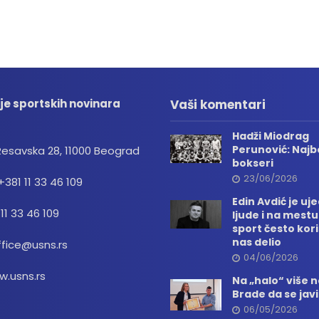
je sportskih novinara
Vaši komentari
Hadži Miodrag
Perunović: Najbo
Resavska 28, 11000 Beograd
bokseri
23/06/2026
+381 11 33 46 109
Edin Avdić je uj
 11 33 46 109
ljude i na mestu
sport često kori
nas delio
ffice@usns.rs
04/06/2026
.usns.rs
Na „halo“ više
Brade da se jav
06/05/2026