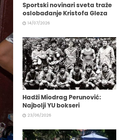
Sportski novinari sveta traže
oslobađanje Kristofa Gleza
14/07/2026
Hadži Miodrag Perunović:
Najbolji YU bokseri
23/06/2026