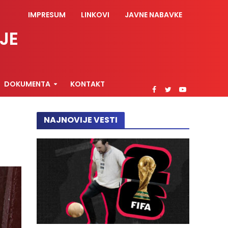
IMPRESUM
LINKOVI
JAVNE NABAVKE
JE
DOKUMENTA
KONTAKT
NAJNOVIJE VESTI