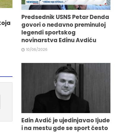
Predsednik USNS Petar Denda
koja
govori o nedavno preminuloj
legendi sportskog
novinarstva Edinu Avdiću
10/06/2026
Edin Avdić je ujedinjavao ljude
i na mestu gde se sport često