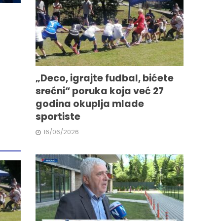
„Deco, igrajte fudbal, bićete
srećni“ poruka koja već 27
godina okuplja mlade
sportiste
16/06/2026