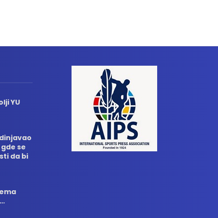
lji YU
edinjavao
 gde se
sti da bi
 nema
i…