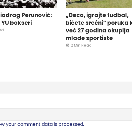
„Deco, igrajte fudbal,
iodrag Perunović:
bićete srećni“ poruka 
i YU bokseri
već 27 godina okuplja
ad
mlade sportiste
2 Min Read
ow your comment data is processed.