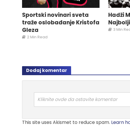
Sportski novinari sveta
Hadži M
traže oslobađanje Kristofa
Najbolj
Gleza
3 Min Re
2 Min Read
Dodaj komentar
Kliknite ovde da ostavite komentar
This site uses Akismet to reduce spam.
Learn h