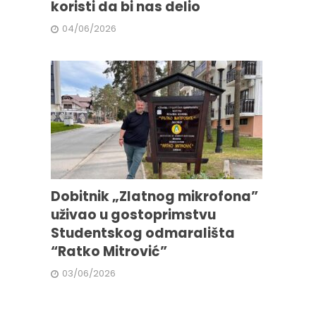
koristi da bi nas delio
04/06/2026
Dobitnik „Zlatnog mikrofona”
uživao u gostoprimstvu
Studentskog odmarališta
“Ratko Mitrović”
03/06/2026