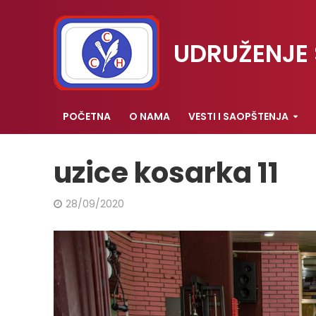
UDRUŽENJE 
POČETNA
O NAMA
VESTI I SAOPŠTENJA
uzice kosarka 11
28/09/2020