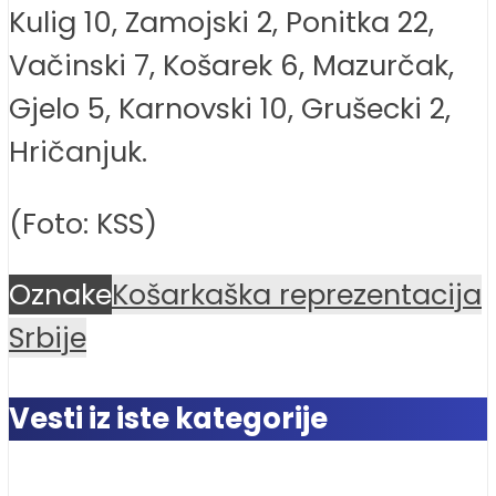
Kulig 10, Zamojski 2, Ponitka 22,
Vačinski 7, Košarek 6, Mazurčak,
Gjelo 5, Karnovski 10, Grušecki 2,
Hričanjuk.
(Foto: KSS)
Oznake
Košarkaška reprezentacija
Srbije
Vesti iz iste kategorije