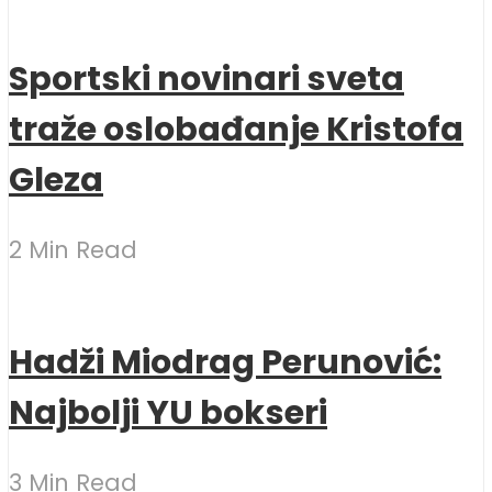
Sportski novinari sveta
traže oslobađanje Kristofa
Gleza
2 Min Read
Hadži Miodrag Perunović:
Najbolji YU bokseri
3 Min Read