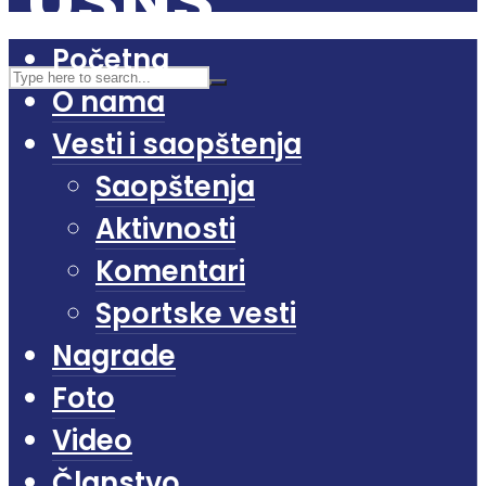
Početna
O nama
Vesti i saopštenja
Saopštenja
Aktivnosti
Komentari
Sportske vesti
Nagrade
Foto
Video
Članstvo