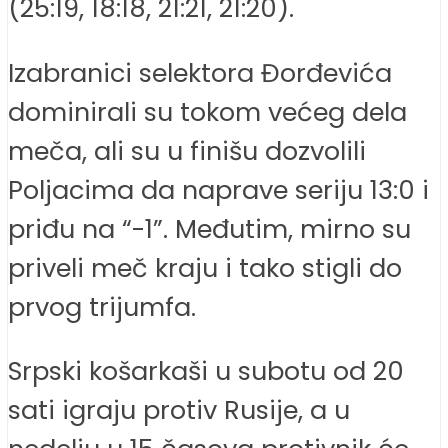
(25:19, 18:18, 21:21, 21:20).
Izabranici selektora Đorđevića
dominirali su tokom većeg dela
meča, ali su u finišu dozvolili
Poljacima da naprave seriju 13:0 i
priđu na “-1”. Međutim, mirno su
priveli meč kraju i tako stigli do
prvog trijumfa.
Srpski košarkaši u subotu od 20
sati igraju protiv Rusije, a u