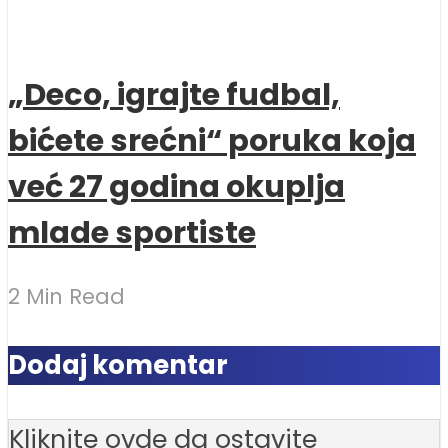
„Deco, igrajte fudbal,
bićete srećni“ poruka koja
već 27 godina okuplja
mlade sportiste
2 Min Read
Dodaj komentar
Kliknite ovde da ostavite