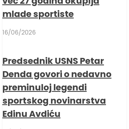
već 27 godina okuplja
mlade sportiste
16/06/2026
Predsednik USNS Petar
Denda govori o nedavno
preminuloj legendi
sportskog novinarstva
Edinu Avdiću