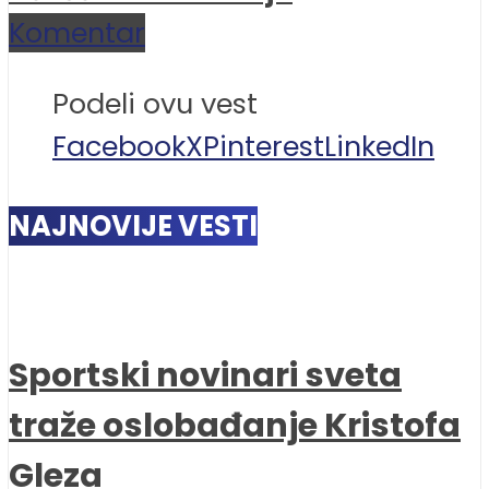
Komentar
Podeli ovu vest
Facebook
X
Pinterest
LinkedIn
NAJNOVIJE VESTI
Sportski novinari sveta
traže oslobađanje Kristofa
Gleza