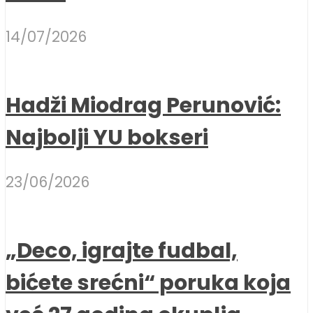
14/07/2026
Hadži Miodrag Perunović:
Najbolji YU bokseri
23/06/2026
„Deco, igrajte fudbal,
bićete srećni“ poruka koja