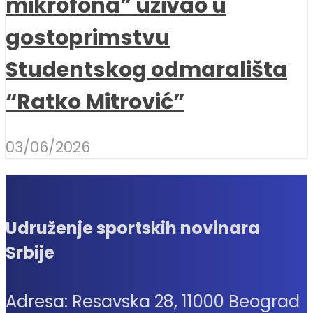
mikrofona” uživao u
gostoprimstvu
Studentskog odmarališta
“Ratko Mitrović”
03/06/2026
Udruženje sportskih novinara
Srbije
Adresa: Resavska 28, 11000 Beograd