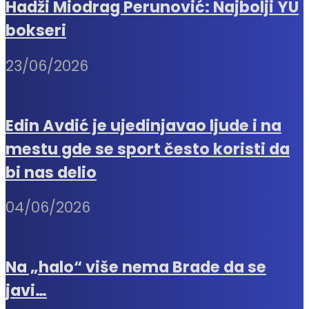
Hadži Miodrag Perunović: Najbolji YU
bokseri
23/06/2026
Edin Avdić je ujedinjavao ljude i na
mestu gde se sport često koristi da
bi nas delio
04/06/2026
Na „halo“ više nema Brade da se
javi…