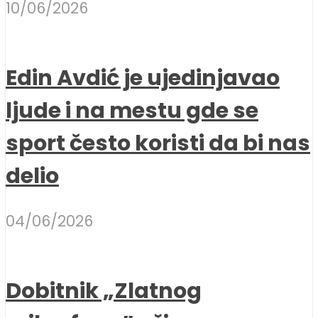
10/06/2026
Edin Avdić je ujedinjavao
ljude i na mestu gde se
sport često koristi da bi nas
delio
04/06/2026
Dobitnik „Zlatnog