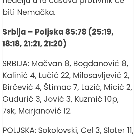
nedelju u 15 časova protivnik će
biti Nemačka.
Srbija – Poljska 85:78 (25:19,
18:18, 21:21, 21:20)
SRBIJA: Mačvan 8, Bogdanović 8,
Kalinić 4, Lučić 22, Milosavljević 2,
Birčević 4, Štimac 7, Lazić, Micić 2,
Gudurić 3, Jović 3, Kuzmić 10p,
7sk, Marjanović 12.
POLJSKA: Sokolovski, Cel 3, Sloter 11,