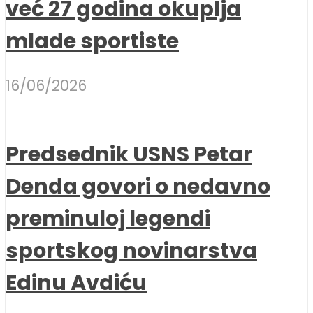
već 27 godina okuplja
mlade sportiste
16/06/2026
Predsednik USNS Petar
Denda govori o nedavno
preminuloj legendi
sportskog novinarstva
Edinu Avdiću