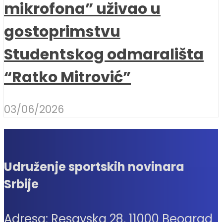
mikrofona” uživao u
gostoprimstvu
Studentskog odmarališta
“Ratko Mitrović”
03/06/2026
Udruženje sportskih novinara
Srbije
Adresa: Resavska 28, 11000 Beograd