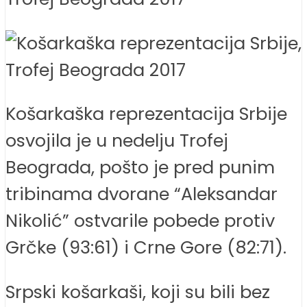
Košarkaška reprezentacija Srbije
osvojila je u nedelju Trofej
Beograda, pošto je pred punim
tribinama dvorane “Aleksandar
Nikolić” ostvarile pobede protiv
Grčke (93:61) i Crne Gore (82:71).
Srpski košarkaši, koji su bili bez