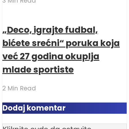
3 Min Read
„Deco, igrajte fudbal,
bićete srećni“ poruka koja
već 27 godina okuplja
mlade sportiste
2 Min Read
Dodaj komentar