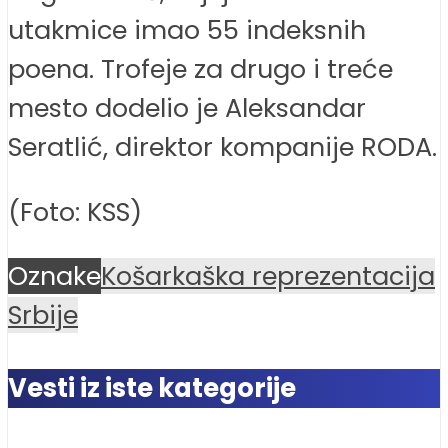
utakmice imao 55 indeksnih
poena. Trofeje za drugo i treće
mesto dodelio je Aleksandar
Seratlić, direktor kompanije RODA.
(Foto: KSS)
Oznake
Košarkaška reprezentacija
Srbije
Vesti iz iste kategorije