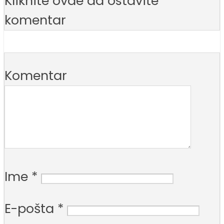
Kliknite ovde da ostavite
komentar
Komentar
Ime
*
E-pošta
*