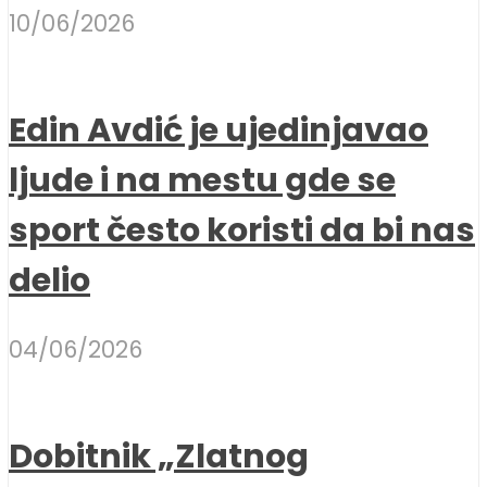
10/06/2026
Edin Avdić je ujedinjavao
ljude i na mestu gde se
sport često koristi da bi nas
delio
04/06/2026
Dobitnik „Zlatnog