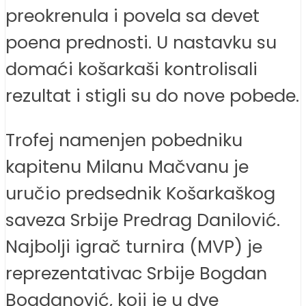
preokrenula i povela sa devet
poena prednosti. U nastavku su
domaći košarkaši kontrolisali
rezultat i stigli su do nove pobede.
Trofej namenjen pobedniku
kapitenu Milanu Mačvanu je
uručio predsednik Košarkaškog
saveza Srbije Predrag Danilović.
Najbolji igrač turnira (MVP) je
reprezentativac Srbije Bogdan
Bogdanović, koji je u dve