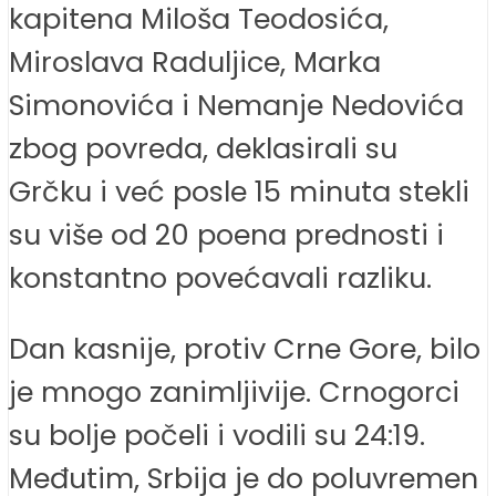
kapitena Miloša Teodosića,
Miroslava Raduljice, Marka
Simonovića i Nemanje Nedovića
zbog povreda, deklasirali su
Grčku i već posle 15 minuta stekli
su više od 20 poena prednosti i
konstantno povećavali razliku.
Dan kasnije, protiv Crne Gore, bilo
je mnogo zanimljivije. Crnogorci
su bolje počeli i vodili su 24:19.
Međutim, Srbija je do poluvremen