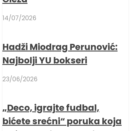
14/07/2026
Hadži Miodrag Perunović:
Najbolji YU bokseri
23/06/2026
„Deco, igrajte fudbal,
bićete srećni“ poruka koja