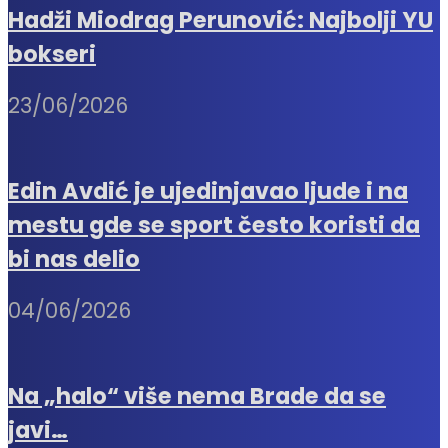
Hadži Miodrag Perunović: Najbolji YU
bokseri
23/06/2026
Edin Avdić je ujedinjavao ljude i na
mestu gde se sport često koristi da
bi nas delio
04/06/2026
Na „halo“ više nema Brade da se
javi…