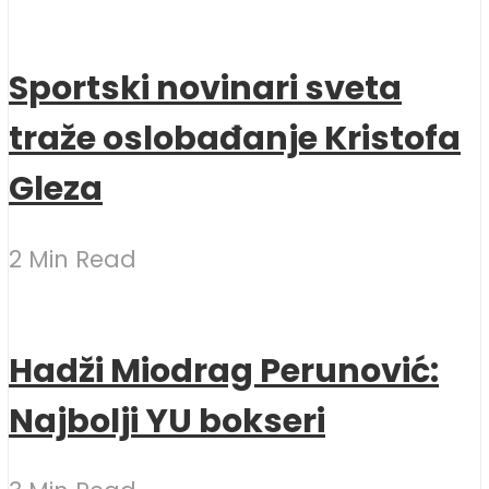
Sportski novinari sveta
traže oslobađanje Kristofa
Gleza
2 Min Read
Hadži Miodrag Perunović:
Najbolji YU bokseri