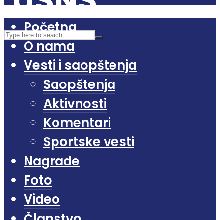
Početna
O nama
Vesti i saopštenja
Saopštenja
Aktivnosti
Komentari
Sportske vesti
Nagrade
Foto
Video
Članstvo