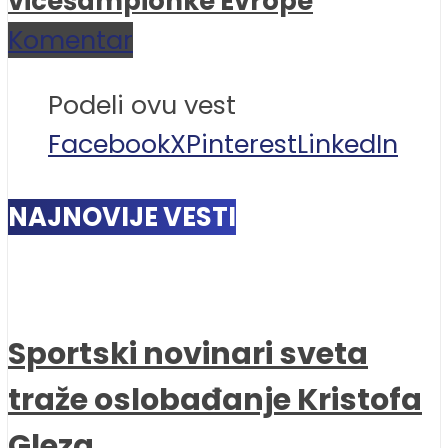
vicešampionke Evrope
Komentar
Podeli ovu vest
Facebook
X
Pinterest
LinkedIn
NAJNOVIJE VESTI
Sportski novinari sveta
traže oslobađanje Kristofa
Gleza