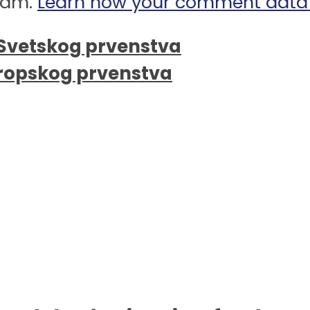
spam.
Learn how your comment data 
u Svetskog prvenstva
Evropskog prvenstva