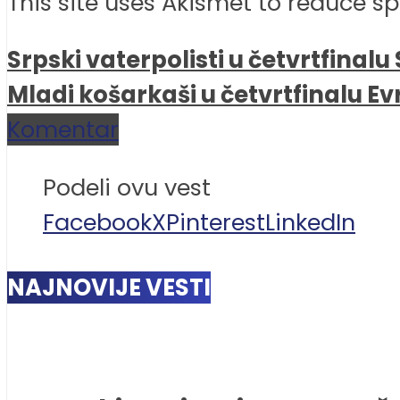
This site uses Akismet to reduce 
Srpski vaterpolisti u četvrtfinal
Mladi košarkaši u četvrtfinalu 
Komentar
Podeli ovu vest
Facebook
X
Pinterest
LinkedIn
NAJNOVIJE VESTI