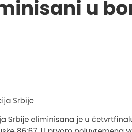
minisani u bo
 Srbije eliminisana je u četvrtfina
uske 86:67. U prvom poluvremena vo