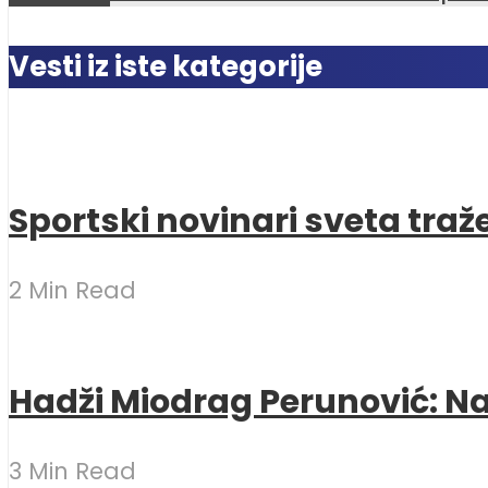
Vesti iz iste kategorije
Sportski novinari sveta traž
2 Min Read
Hadži Miodrag Perunović: Naj
3 Min Read