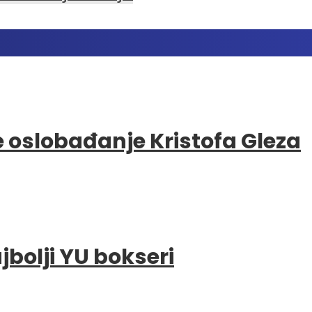
e oslobađanje Kristofa Gleza
bolji YU bokseri