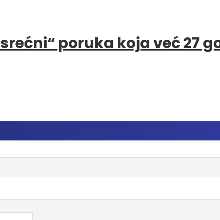
e srećni“ poruka koja već 27 