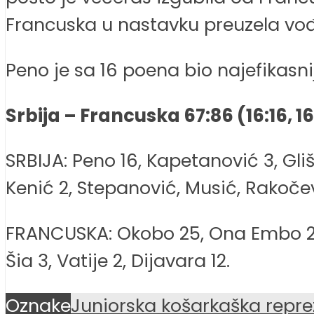
Francuska u nastavku preuzela vođ
Peno je sa 16 poena bio najefikasni
Srbija – Francuska 67:86 (16:16, 16:
SRBIJA: Peno 16, Kapetanović 3, Gli
Kenić 2, Stepanović, Musić, Rakočev
FRANCUSKA: Okobo 25, Ona Embo 2, B
Šia 3, Vatije 2, Dijavara 12.
Oznake
Juniorska košarkaška reprez