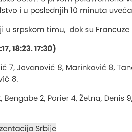
stvo i u poslednjih 10 minuta uveća
ji u srpskom timu, dok su Francuze 
17, 18:23. 17:30)
šić 7, Jovanović 8, Marinković 8, Tan
ić 8.
engabe 2, Porier 4, Žetna, Denis 9
entacija Srbije