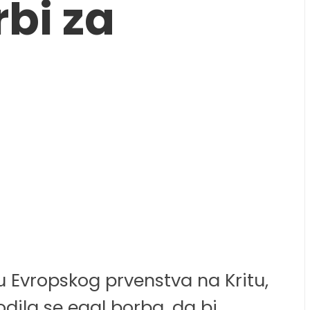
rbi za
lu Evropskog prvenstva na Kritu,
dila se egal borba, da bi