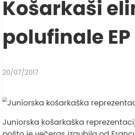
Košarkaši eli
polufinale EP
20/07/2017
Juniorska košarkaška reprezentacija
pošto je večeras izgubila od Franc