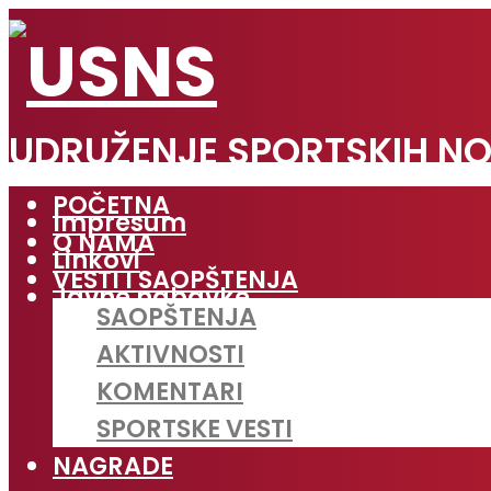
UDRUŽENJE SPORTSKIH NO
POČETNA
Impresum
O NAMA
Linkovi
VESTI I SAOPŠTENJA
Javne nabavke
SAOPŠTENJA
AKTIVNOSTI
KOMENTARI
SPORTSKE VESTI
NAGRADE