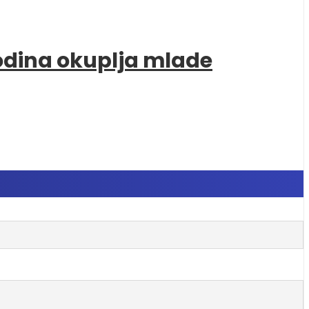
godina okuplja mlade