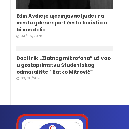
Edin Avdić je ujedinjavao ljude i na
mestu gde se sport često koristi da
bi nas delio
04/06/2026
Dobitnik „Zlatnog mikrofona” uživao
u gostoprimstvu Studentskog
odmarališta “Ratko Mitrović”
03/06/2026