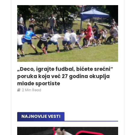
„Deco, igrajte fudbal, bićete srećni“
poruka koja već 27 godina okuplja
mlade sportiste
2 Min Read
NAJNOVIJE VESTI