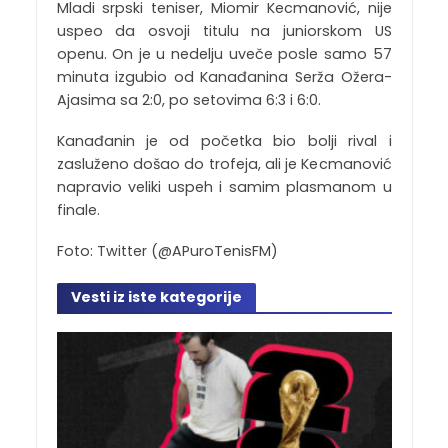
Mladi srpski teniser, Miomir Kecmanović, nije
uspeo da osvoji titulu na juniorskom US
openu. On je u nedelju uveče posle samo 57
minuta izgubio od Kanađanina Serža Ožera-
Ajasima sa 2:0, po setovima 6:3 i 6:0.
Kanađanin je od početka bio bolji rival i
zasluženo došao do trofeja, ali je Kecmanović
napravio veliki uspeh i samim plasmanom u
finale.
Foto: Twitter (@APuroTenisFM)
Vesti iz iste kategorije