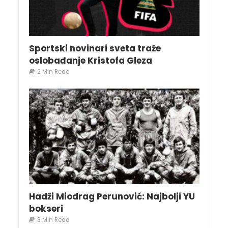
Sportski novinari sveta traže
oslobađanje Kristofa Gleza
2 Min Read
Hadži Miodrag Perunović: Najbolji YU
bokseri
3 Min Read