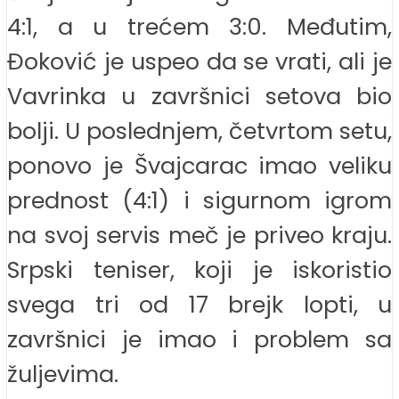
4:1, a u trećem 3:0. Međutim,
Đoković je uspeo da se vrati, ali je
Vavrinka u završnici setova bio
bolji. U poslednjem, četvrtom setu,
ponovo je Švajcarac imao veliku
prednost (4:1) i sigurnom igrom
na svoj servis meč je priveo kraju.
Srpski teniser, koji je iskoristio
svega tri od 17 brejk lopti, u
završnici je imao i problem sa
žuljevima.