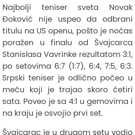
Najbolji teniser sveta Novak
Đoković nije uspeo da odbrani
titulu na US openu, pošto je noćas
poražen u finalu od Švajcarca
Stanislasa Vavrinke rezultatom 3:1,
po setovima 6:7 (1:7), 6:4, 7:5, 6:3.
Srpski teniser je odlično počeo u
meču koji je trajao skoro četiri
sata. Poveo je sa 4:1 u gemovima i
na kraju je osvojio prvi set.
Švajcarac je u drugom setu vodio