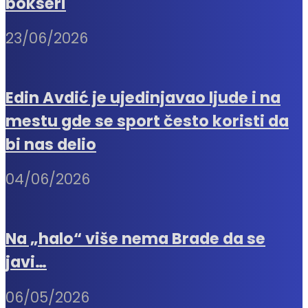
bokseri
23/06/2026
Edin Avdić je ujedinjavao ljude i na
mestu gde se sport često koristi da
bi nas delio
04/06/2026
Na „halo“ više nema Brade da se
javi…
06/05/2026