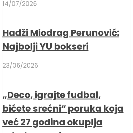
14/07/2026
Hadži Miodrag Perunović:
Najbolji YU bokseri
23/06/2026
„Deco, igrajte fudbal,
bićete srećni“ poruka koja
već 27 godina okuplja