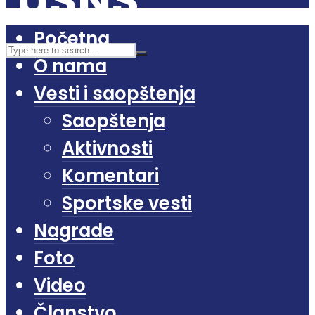
Početna
O nama
Vesti i saopštenja
Saopštenja
Aktivnosti
Komentari
Sportske vesti
Nagrade
Foto
Video
Članstvo