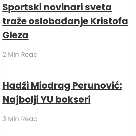
Sportski novinari sveta
traže oslobađanje Kristofa
Gleza
2 Min Read
Hadži Miodrag Perunović:
Najbolji YU bokseri
3 Min Read