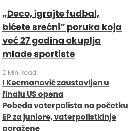
„Deco, igrajte fudbal,
bićete srećni“ poruka koja
već 27 godina okuplja
mlade sportiste
2 Min Read
I Kecmanović zaustavljen u
finalu US opena
Pobeda vaterpolista na početku
EP za juniore, vaterpolistkinje
poražene