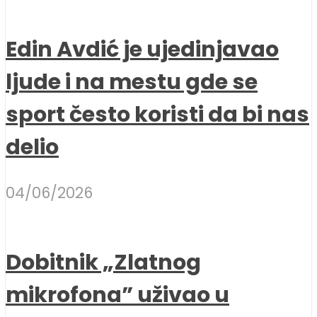
Edin Avdić je ujedinjavao
ljude i na mestu gde se
sport često koristi da bi nas
delio
04/06/2026
Dobitnik „Zlatnog
mikrofona” uživao u