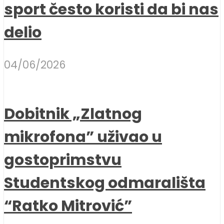
sport često koristi da bi nas
delio
04/06/2026
Dobitnik „Zlatnog
mikrofona” uživao u
gostoprimstvu
Studentskog odmarališta
“Ratko Mitrović”