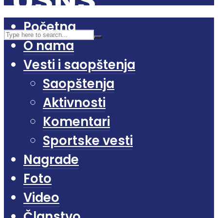
Početna
O nama
Vesti i saopštenja
Saopštenja
Aktivnosti
Komentari
Sportske vesti
Nagrade
Foto
Video
Članstvo