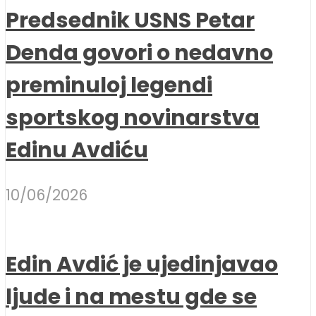
Predsednik USNS Petar
Denda govori o nedavno
preminuloj legendi
sportskog novinarstva
Edinu Avdiću
10/06/2026
Edin Avdić je ujedinjavao
ljude i na mestu gde se