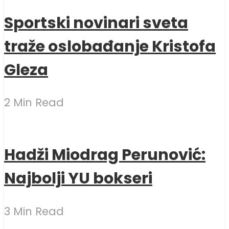
Sportski novinari sveta
traže oslobađanje Kristofa
Gleza
2 Min Read
Hadži Miodrag Perunović:
Najbolji YU bokseri
3 Min Read