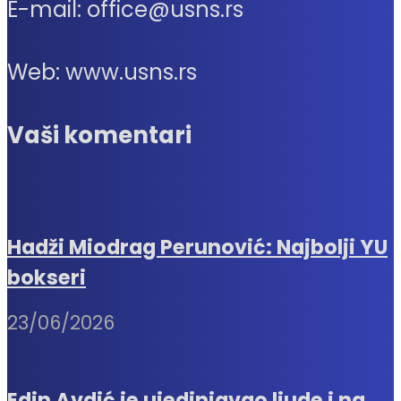
E-mail: office@usns.rs
Web: www.usns.rs
Vaši komentari
Hadži Miodrag Perunović: Najbolji YU
bokseri
23/06/2026
Edin Avdić je ujedinjavao ljude i na