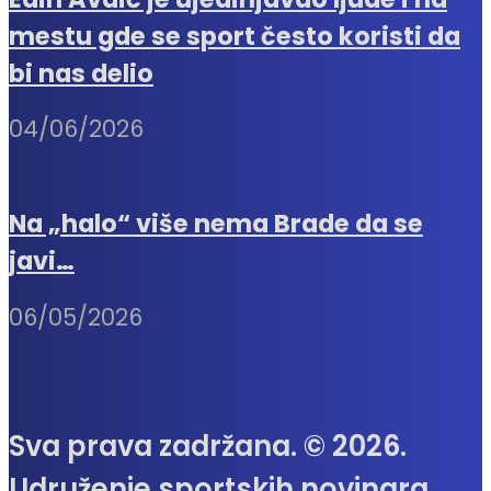
mestu gde se sport često koristi da
bi nas delio
04/06/2026
Na „halo“ više nema Brade da se
javi…
06/05/2026
Sva prava zadržana. © 2026.
Udruženje sportskih novinara