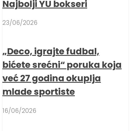
Najbolji YU bokseri
23/06/2026
„Deco, igrajte fudbal,
bićete srećni“ poruka koja
već 27 godina okuplja
mlade sportiste
16/06/2026