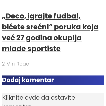
„Deco, igrajte fudbal,
bićete srećni“ poruka koja
već 27 godina okuplja
mlade sportiste
2 Min Read
Dodaj komentar
Kliknite ovde da ostavite