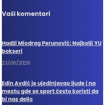
Vaši komentari
Hadži Miodrag Perunović: Najbolji YU
bokseri
23/06/2026
Edin Avdić je ujedinjavao ljude i na
mestu gde se sport često koristi da
bi nas delio