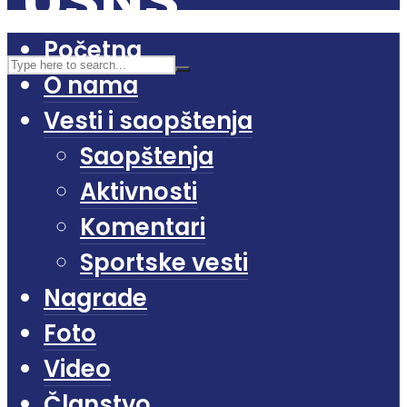
Početna
O nama
Vesti i saopštenja
Saopštenja
Aktivnosti
Komentari
Sportske vesti
Nagrade
Foto
Video
Članstvo