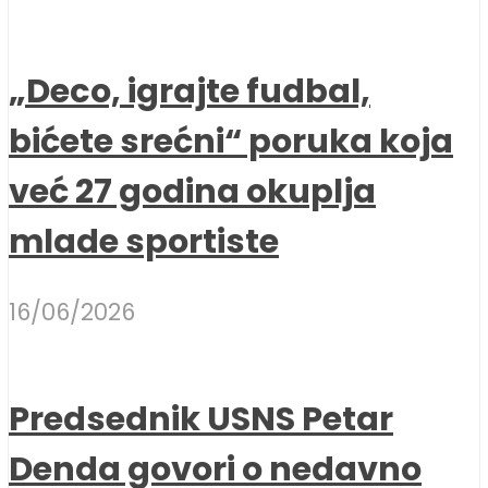
„Deco, igrajte fudbal,
bićete srećni“ poruka koja
već 27 godina okuplja
mlade sportiste
16/06/2026
Predsednik USNS Petar
Denda govori o nedavno