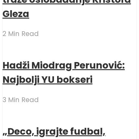
Gleza
2 Min Read
Hadži Miodrag Perunović:
Najbolji YU bokseri
3 Min Read
„Deco, igrajte fudbal,