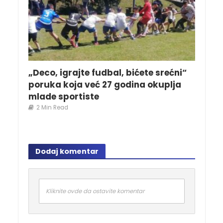
„Deco, igrajte fudbal, bićete srećni“
poruka koja već 27 godina okuplja
mlade sportiste
2 Min Read
Dodaj komentar
Kliknite ovde da ostavite komentar