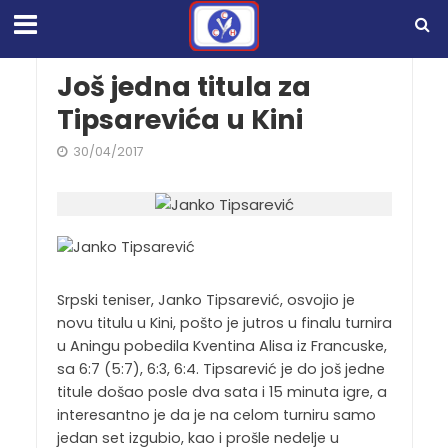
Još jedna titula za
Tipsarevića u Kini
30/04/2017
Srpski teniser, Janko Tipsarević, osvojio je
novu titulu u Kini, pošto je jutros u finalu turnira
u Aningu pobedila Kventina Alisa iz Francuske,
sa 6:7 (5:7), 6:3, 6:4. Tipsarević je do još jedne
titule došao posle dva sata i 15 minuta igre, a
interesantno je da je na celom turniru samo
jedan set izgubio, kao i prošle nedelje u