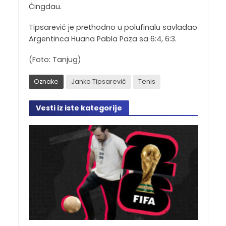
Ćingdau.
Tipsarević je prethodno u polufinalu savladao
Argentinca Huana Pabla Paza sa 6:4, 6:3.
(Foto: Tanjug)
Oznake
Janko Tipsarević
Tenis
Vesti iz iste kategorije