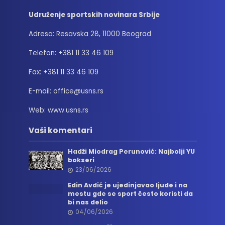
Udruženje sportskih novinara Srbije
Adresa: Resavska 28, 11000 Beograd
Telefon: +381 11 33 46 109
Fax: +381 11 33 46 109
E-mail: office@usns.rs
Web: www.usns.rs
Vaši komentari
Hadži Miodrag Perunović: Najbolji YU
bokseri
23/06/2026
Edin Avdić je ujedinjavao ljude i na
mestu gde se sport često koristi da
bi nas delio
04/06/2026