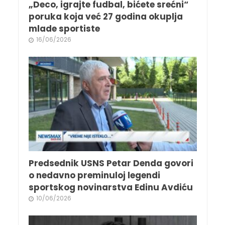
„Deco, igrajte fudbal, bićete srećni“
poruka koja već 27 godina okuplja
mlade sportiste
16/06/2026
Predsednik USNS Petar Denda govori
o nedavno preminuloj legendi
sportskog novinarstva Edinu Avdiću
10/06/2026