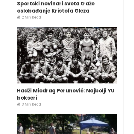
Sportski novinari sveta traže
oslobađanje Kristofa Gleza
2 Min Read
Hadži Miodrag Perunović: Najbolji YU
bokseri
3 Min Read