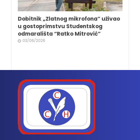
Dobitnik „Zlatnog mikrofona” uživao
u gostoprimstvu Studentskog
odmarališta “Ratko Mitrović”
03/06/2026