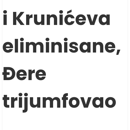
i Krunićeva
eliminisane,
Đere
trijumfovao