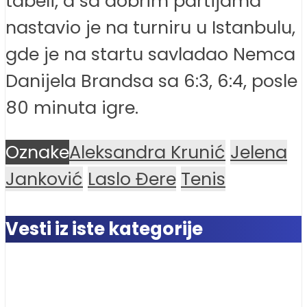
tabeli, a sa dobrim partijama
nastavio je na turniru u Istanbulu,
gde je na startu savladao Nemca
Danijela Brandsa sa 6:3, 6:4, posle
80 minuta igre.
Oznake
Aleksandra Krunić
Jelena
Janković
Laslo Đere
Tenis
Vesti iz iste kategorije