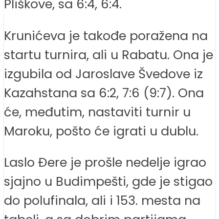
Pliškove, sa 6:4, 6:4.
Krunićeva je takođe poražena na
startu turnira, ali u Rabatu. Ona je
izgubila od Jaroslave Švedove iz
Kazahstana sa 6:2, 7:6 (9:7). Ona
će, međutim, nastaviti turnir u
Maroku, pošto će igrati u dublu.
Laslo Đere je prošle nedelje igrao
sjajno u Budimpešti, gde je stigao
do polufinala, ali i 153. mesta na