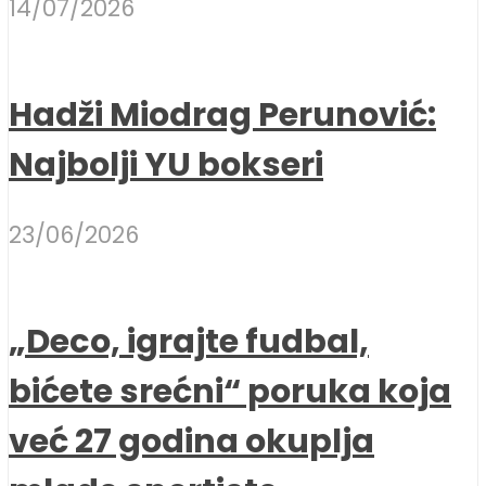
14/07/2026
Hadži Miodrag Perunović:
Najbolji YU bokseri
23/06/2026
„Deco, igrajte fudbal,
bićete srećni“ poruka koja
već 27 godina okuplja