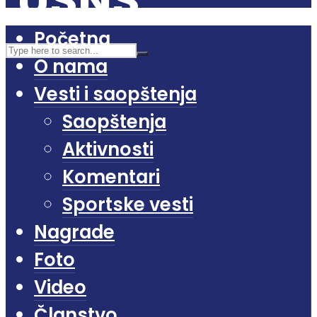
Početna
O nama
Vesti i saopštenja
Saopštenja
Aktivnosti
Komentari
Sportske vesti
Nagrade
Foto
Video
Članstvo