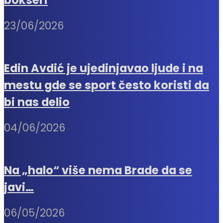
23/06/2026
Edin Avdić je ujedinjavao ljude i na
mestu gde se sport često koristi da
bi nas delio
04/06/2026
Na „halo“ više nema Brade da se
javi…
06/05/2026