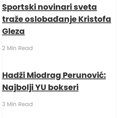
Sportski novinari sveta
traže oslobađanje Kristofa
Gleza
2 Min Read
Hadži Miodrag Perunović:
Najbolji YU bokseri
3 Min Read