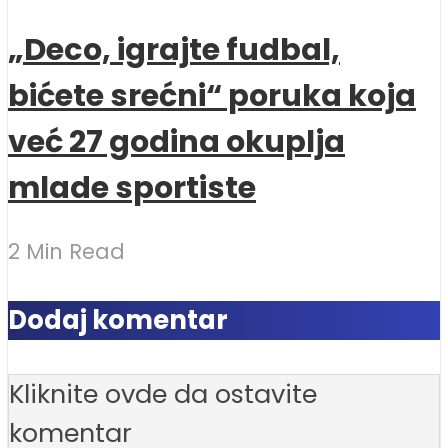
„Deco, igrajte fudbal,
bićete srećni“ poruka koja
već 27 godina okuplja
mlade sportiste
2 Min Read
Dodaj komentar
Kliknite ovde da ostavite
komentar