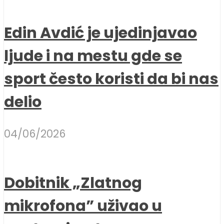
Edin Avdić je ujedinjavao
ljude i na mestu gde se
sport često koristi da bi nas
delio
04/06/2026
Dobitnik „Zlatnog
mikrofona” uživao u