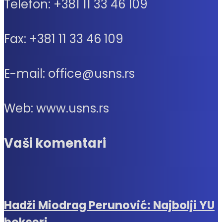
Telefon: +381 11 33 46 109
Fax: +381 11 33 46 109
E-mail: office@usns.rs
Web: www.usns.rs
Vaši komentari
Hadži Miodrag Perunović: Najbolji YU
bokseri