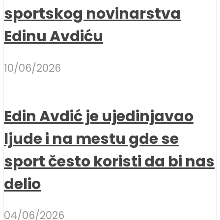
sportskog novinarstva
Edinu Avdiću
10/06/2026
Edin Avdić je ujedinjavao
ljude i na mestu gde se
sport često koristi da bi nas
delio
04/06/2026