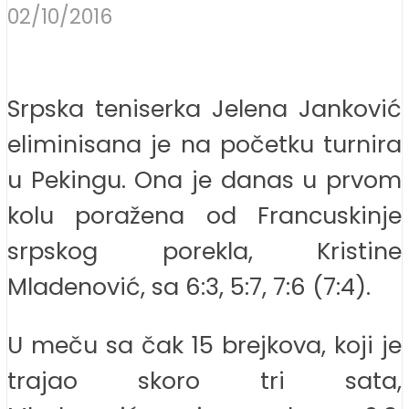
02/10/2016
Srpska teniserka Jelena Janković
eliminisana je na početku turnira
u Pekingu. Ona je danas u prvom
kolu poražena od Francuskinje
srpskog porekla, Kristine
Mladenović, sa 6:3, 5:7, 7:6 (7:4).
U meču sa čak 15 brejkova, koji je
trajao skoro tri sata,