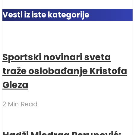
Vesti iz iste kategorije
Sportski novinari sveta
traže oslobađanje Kristofa
Gleza
2 Min Read