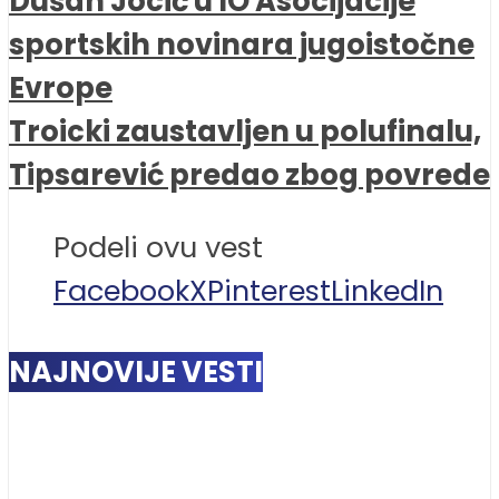
Dušan Jocić u IO Asocijacije
sportskih novinara jugoistočne
Evrope
Troicki zaustavljen u polufinalu,
Tipsarević predao zbog povrede
Podeli ovu vest
Facebook
X
Pinterest
LinkedIn
NAJNOVIJE VESTI