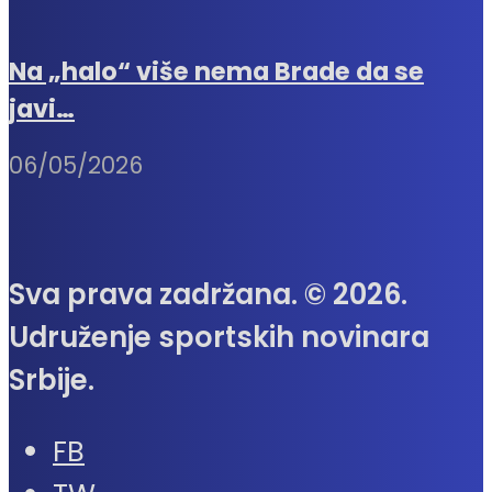
Na „halo“ više nema Brade da se
javi…
06/05/2026
Sva prava zadržana. © 2026.
Udruženje sportskih novinara
Srbije.
FB