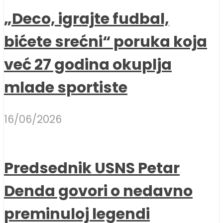
„Deco, igrajte fudbal,
bićete srećni“ poruka koja
već 27 godina okuplja
mlade sportiste
16/06/2026
Predsednik USNS Petar
Denda govori o nedavno
preminuloj legendi