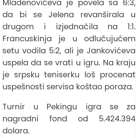
Mladenovićeva je povela sa 6:3,
da bi se Jelena revanširala u
drugom i izjednačila na 1:1.
Francuskinja je u odlučujućem
setu vodila 5:2, ali je Jankovićeva
uspela da se vrati u igru. Na kraju
je srpsku teniserku loš procenat
uspešnosti servisa koštao poraza.
Turnir u Pekingu igra se za
nagradni fond od 5.424.394
dolara.