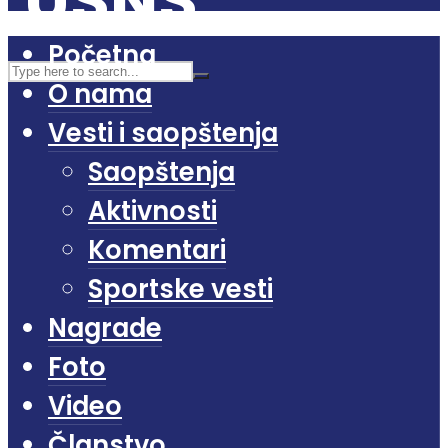
Početna
O nama
Vesti i saopštenja
Saopštenja
Aktivnosti
Komentari
Sportske vesti
Nagrade
Foto
Video
Članstvo