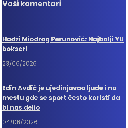
Vaši komentari
Hadži Miodrag Perunović: Najbolji YU
bokseri
23/06/2026
Edin Avdić je ujedinjavao ljude i na
mestu gde se sport često koristi da
bi nas delio
04/06/2026