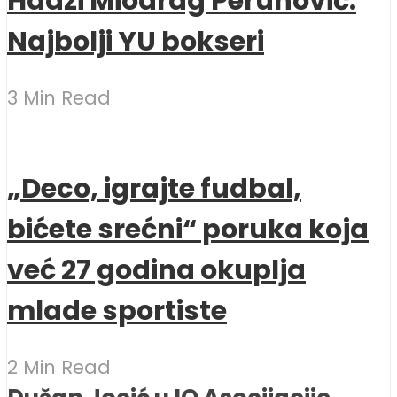
Hadži Miodrag Perunović:
Najbolji YU bokseri
3 Min Read
„Deco, igrajte fudbal,
bićete srećni“ poruka koja
već 27 godina okuplja
mlade sportiste
2 Min Read