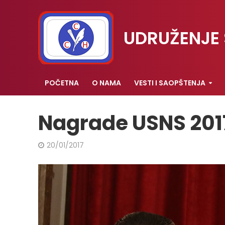
UDRUŽENJE 
POČETNA
O NAMA
VESTI I SAOPŠTENJA
Nagrade USNS 201
20/01/2017