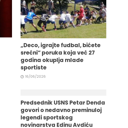
„Deco, igrajte fudbal, bićete
srećni“ poruka koja već 27
godina okuplja mlade
sportiste
16/06/2026
Predsednik USNS Petar Denda
govori o nedavno preminuloj
legendi sportskog
novinarstva Edinu Avdiću