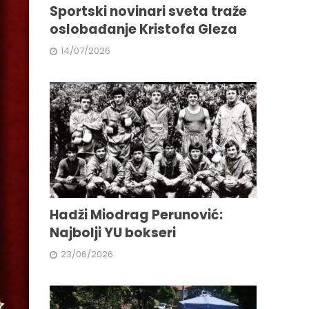
Sportski novinari sveta traže
oslobađanje Kristofa Gleza
14/07/2026
Hadži Miodrag Perunović:
Najbolji YU bokseri
23/06/2026