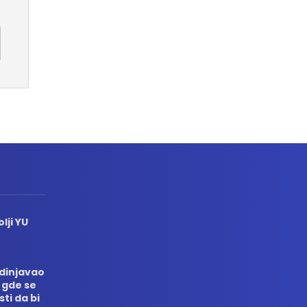
lji YU
edinjavao
 gde se
sti da bi