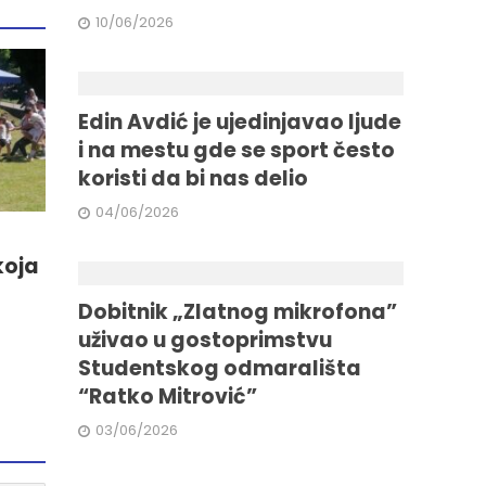
10/06/2026
Edin Avdić je ujedinjavao ljude
i na mestu gde se sport često
koristi da bi nas delio
04/06/2026
koja
Dobitnik „Zlatnog mikrofona”
uživao u gostoprimstvu
Studentskog odmarališta
“Ratko Mitrović”
03/06/2026