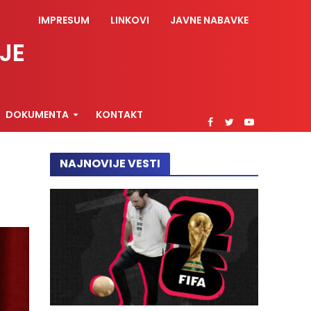
IMPRESUM
LINKOVI
JAVNE NABAVKE
JE
DOKUMENTA
KONTAKT
NAJNOVIJE VESTI