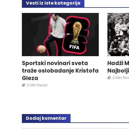
Vesti iz iste kategorije
Sportski novinari sveta
Hadži M
traže oslobađanje Kristofa
Najbolj
Gleza
3 Min Re
2 Min Read
Dodaj komentar