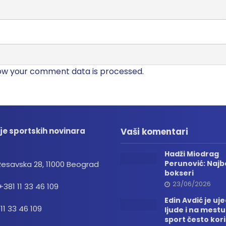
ow your comment data is processed.
je sportskih novinara
Vaši komentari
Hadži Miodrag
Perunović: Najbo
Resavska 28, 11000 Beograd
bokseri
23/06/2026
+381 11 33 46 109
Edin Avdić je uj
 11 33 46 109
ljude i na mestu
sport često kori