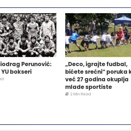
iodrag Perunović:
„Deco, igrajte fudbal,
i YU bokseri
bićete srećni“ poruka 
već 27 godina okuplja
ad
mlade sportiste
2 Min Read