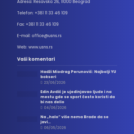
Adresa: Resavska 28, 11000 Beograd
Telefon: +381 11 33 46 109
Fax: +381 11 33 46 109
E-mail: office@usns.rs
Web: www.usns.rs
Vaši komentari
Hadži Miodrag Perunović: Najbolji YU
bokseri
23/06/2026
Edin Avdić je ujedinjavao ljude i na
mestu gde se sport često koristi da
bi nas delio
04/06/2026
Na „halo“ više nema Brade da se
javi…
06/05/2026