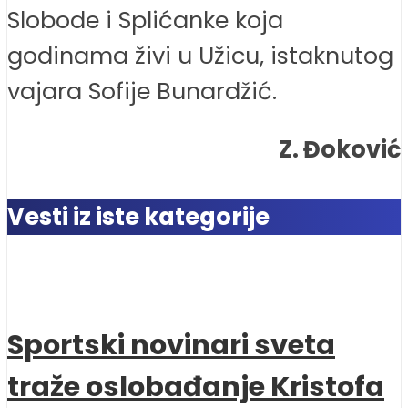
Slobode i Splićanke koja
godinama živi u Užicu, istaknutog
vajara Sofije Bunardžić.
Z. Đoković
Vesti iz iste kategorije
Sportski novinari sveta
traže oslobađanje Kristofa