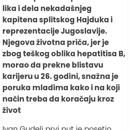
lika i dela nekadašnjeg
kapitena splitskog Hajduka i
reprezentacije Jugoslavije.
Njegova životna priča, jer je
zbog teškog oblika hepatitisa B,
morao da prekne blistavu
karijeru u 26. godini, snažna je
poruka mladima kako i na koji
način treba da koračaju kroz
život
Ivan Gudelj prvi put je posetio