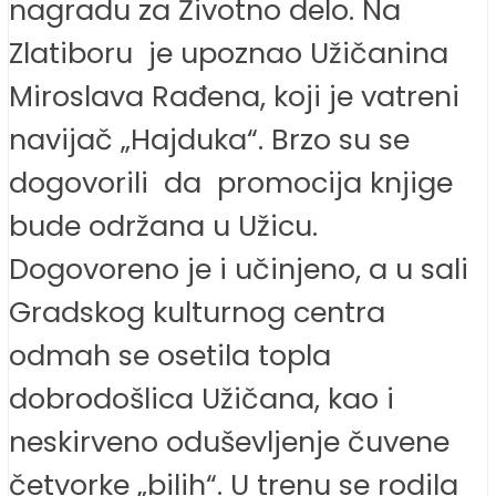
nagradu za Životno delo. Na
Zlatiboru je upoznao Užičanina
Miroslava Rađena, koji je vatreni
navijač „Hajduka“. Brzo su se
dogovorili da promocija knjige
bude održana u Užicu.
Dogovoreno je i učinjeno, a u sali
Gradskog kulturnog centra
odmah se osetila topla
dobrodošlica Užičana, kao i
neskirveno oduševljenje čuvene
četvorke „bilih“. U trenu se rodila