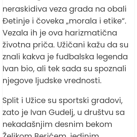
neraskidiva veza grada na obali
Đetinje i čoveka „morala i etike“.
Vezala ih je ova harizmatična
životna priča. Užičani kažu da su
znali kakva je fudbalska legenda
Ivan bio, ali tek sada su spoznali
njegove ljudske vrednosti.
Split i Užice su sportski gradovi,
zato je Ivan Gudelj, u društvu sa
nekadašnjim desnim bekom
Željkom Berićem, jedinim