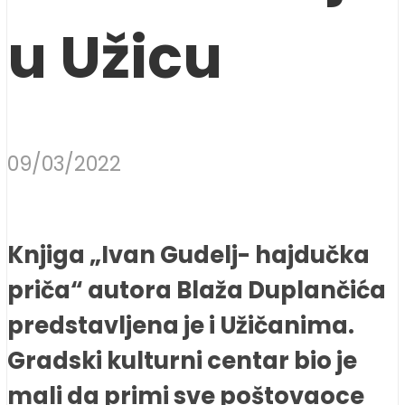
u Užicu
09/03/2022
Knjiga „Ivan Gudelj- hajdučka
priča“ autora Blaža Duplančića
predstavljena je i Užičanima.
Gradski kulturni centar bio je
mali da primi sve poštovaoce