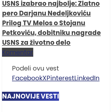
USNS izabrao najbolje: Zlatno
pero Darjanu Nedeljkoviću
Prilog TV Melos o Stojanu
Petkoviću, dobitniku nagrade
USNS za životno delo
Komentar
Podeli ovu vest
Facebook
X
Pinterest
LinkedIn
NAJNOVIJE VESTI