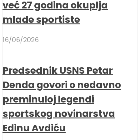
već 27 godina okuplja
mlade sportiste
16/06/2026
Predsednik USNS Petar
Denda govori o nedavno
preminuloj legendi
sportskog novinarstva
Edinu Avdiću