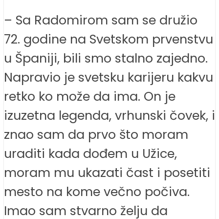
– Sa Radomirom sam se družio
72. godine na Svetskom prvenstvu
u Španiji, bili smo stalno zajedno.
Napravio je svetsku karijeru kakvu
retko ko može da ima. On je
izuzetna legenda, vrhunski čovek, i
znao sam da prvo što moram
uraditi kada dođem u Užice,
moram mu ukazati čast i posetiti
mesto na kome večno počiva.
Imao sam stvarno želju da