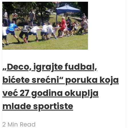
„Deco, igrajte fudbal,
bićete srećni“ poruka koja
već 27 godina okuplja
mlade sportiste
2 Min Read