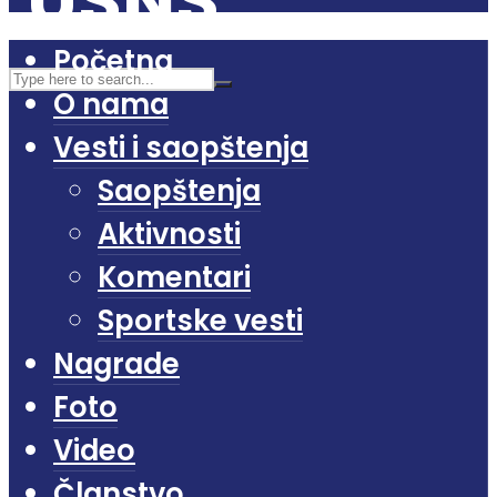
Početna
O nama
Vesti i saopštenja
Saopštenja
Aktivnosti
Komentari
Sportske vesti
Nagrade
Foto
Video
Članstvo