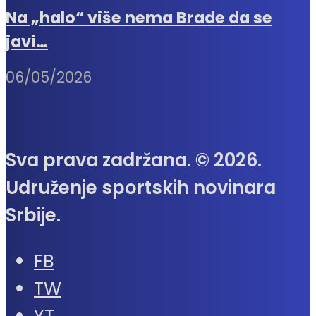
Na „halo“ više nema Brade da se
javi…
06/05/2026
Sva prava zadržana. © 2026.
Udruženje sportskih novinara
Srbije.
FB
TW