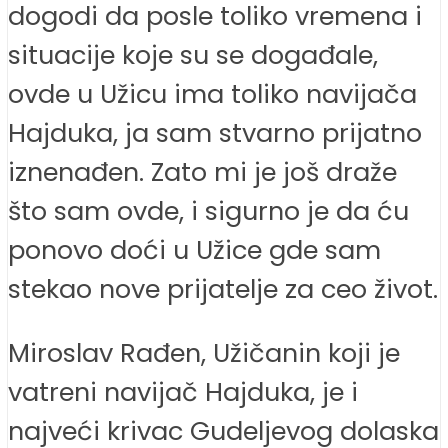
dogodi da posle toliko vremena i
situacije koje su se događale,
ovde u Užicu ima toliko navijača
Hajduka, ja sam stvarno prijatno
iznenađen. Zato mi je još draže
što sam ovde, i sigurno je da ću
ponovo doći u Užice gde sam
stekao nove prijatelje za ceo život.
Miroslav Rađen, Užičanin koji je
vatreni navijač Hajduka, je i
najveći krivac Gudeljevog dolaska