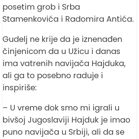
posetim grob i Srba
Stamenkovića i Radomira Antića.
Gudelj ne krije da je iznenađen
činjenicom da u Užicu i danas
ima vatrenih navijača Hajduka,
ali ga to posebno raduje i
inspiriše:
– U vreme dok smo mi igrali u
bivšoj Jugoslaviji Hajduk je imao
puno navijača u Srbiji, ali da se