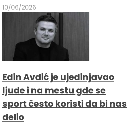
10/06/2026
Edin Avdić je ujedinjavao
ljude i na mestu gde se
sport često koristi da bi nas
delio