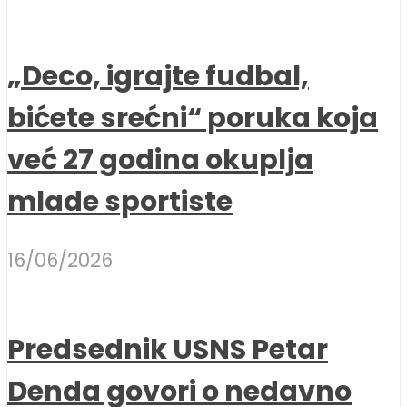
„Deco, igrajte fudbal,
bićete srećni“ poruka koja
već 27 godina okuplja
mlade sportiste
16/06/2026
Predsednik USNS Petar
Denda govori o nedavno