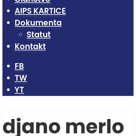
AIPS KARTICE
Dokumenta
Statut
Kontakt
FB
TW
YT
djano merlo