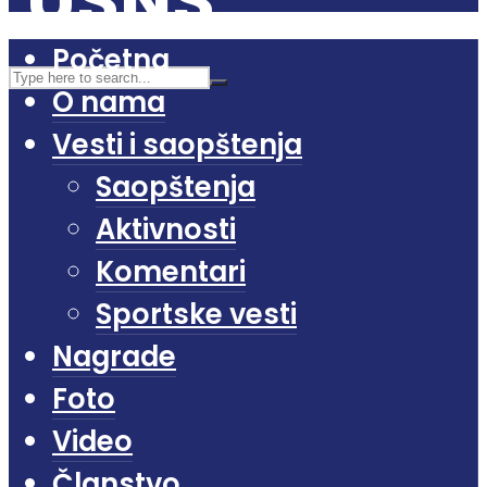
Početna
O nama
Vesti i saopštenja
Saopštenja
Aktivnosti
Komentari
Sportske vesti
Nagrade
Foto
Video
Članstvo