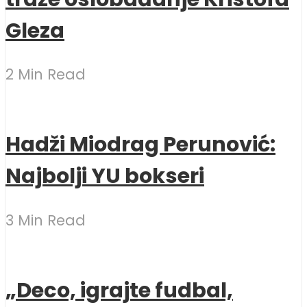
Gleza
2 Min Read
Hadži Miodrag Perunović:
Najbolji YU bokseri
3 Min Read
„Deco, igrajte fudbal,