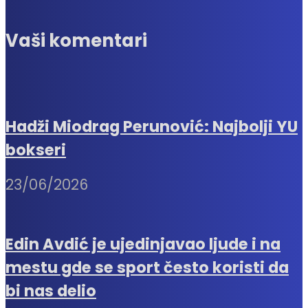
Vaši komentari
Hadži Miodrag Perunović: Najbolji YU
bokseri
23/06/2026
Edin Avdić je ujedinjavao ljude i na
mestu gde se sport često koristi da
bi nas delio