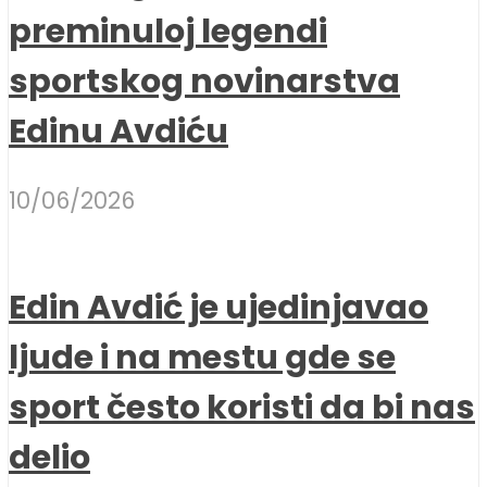
preminuloj legendi
sportskog novinarstva
Edinu Avdiću
10/06/2026
Edin Avdić je ujedinjavao
ljude i na mestu gde se
sport često koristi da bi nas
delio