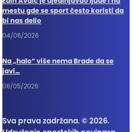
Edin Avdić je ujedinjavao ljude i na
mestu gde se sport često koristi da
bi nas delio
04/06/2026
Na „halo“ više nema Brade da se
javi…
06/05/2026
Sva prava zadržana. © 2026.