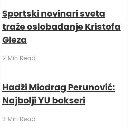
Sportski novinari sveta
traže oslobađanje Kristofa
Gleza
2 Min Read
Hadži Miodrag Perunović:
Najbolji YU bokseri
3 Min Read