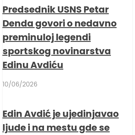
Predsednik USNS Petar
Denda govori o nedavno
preminuloj legendi
sportskog novinarstva
Edinu Avdiću
10/06/2026
Edin Avdić je ujedinjavao
ljude i na mestu gde se