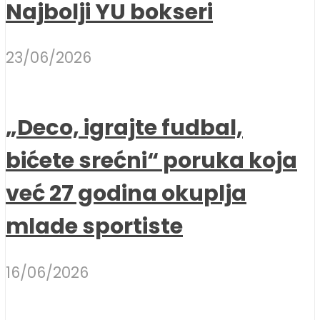
Najbolji YU bokseri
23/06/2026
„Deco, igrajte fudbal,
bićete srećni“ poruka koja
već 27 godina okuplja
mlade sportiste
16/06/2026