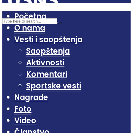
Početna
O nama
Vesti i saopštenja
Saopštenja
Aktivnosti
Komentari
Sportske vesti
Nagrade
Foto
Video
Članstvo