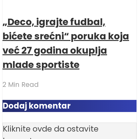
„Deco, igrajte fudbal,
bićete srećni“ poruka koja
već 27 godina okuplja
mlade sportiste
2 Min Read
Dodaj komentar
Kliknite ovde da ostavite