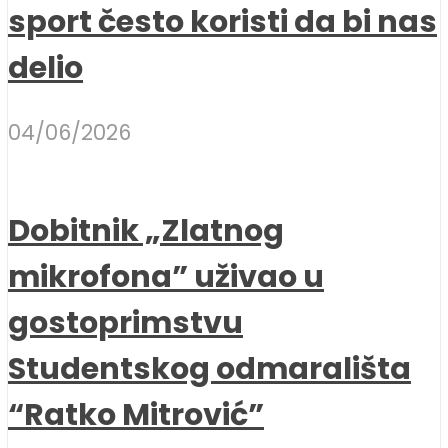
sport često koristi da bi nas
delio
04/06/2026
Dobitnik „Zlatnog
mikrofona” uživao u
gostoprimstvu
Studentskog odmarališta
“Ratko Mitrović”