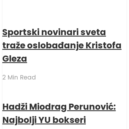
Sportski novinari sveta
traže oslobađanje Kristofa
Gleza
2 Min Read
Hadži Miodrag Perunović:
Najbolji YU bokseri