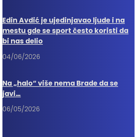
Edin Avdić je ujedinjavao ljude i na
mestu gde se sport često koristi da
bi nas delio
04/06/2026
Na „halo“ više nema Brade da se
javi…
06/05/2026