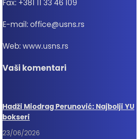
Fax: +381 11 33 46 109
E-mail: office@usns.rs
Web: www.usns.rs
Vaši komentari
Hadži Miodrag Perunović: Najbolji YU
bokseri
23/06/2026