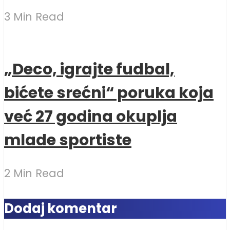
3 Min Read
„Deco, igrajte fudbal,
bićete srećni“ poruka koja
već 27 godina okuplja
mlade sportiste
2 Min Read
Dodaj komentar