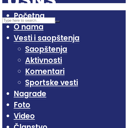
Početna
O nama
Vesti i saopštenja
Saopštenja
Aktivnosti
Komentari
Sportske vesti
Nagrade
Foto
Video
Članstvo