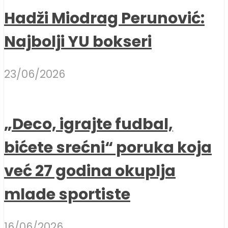
Hadži Miodrag Perunović:
Najbolji YU bokseri
23/06/2026
„Deco, igrajte fudbal,
bićete srećni“ poruka koja
već 27 godina okuplja
mlade sportiste
16/06/2026