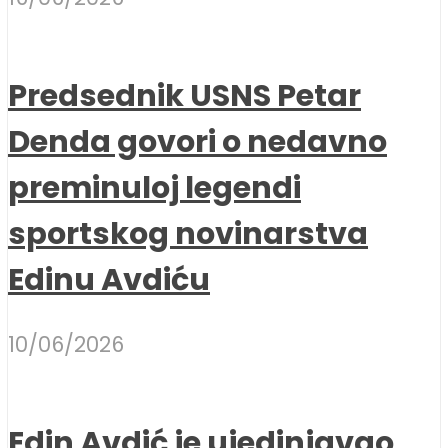
Predsednik USNS Petar
Denda govori o nedavno
preminuloj legendi
sportskog novinarstva
Edinu Avdiću
10/06/2026
Edin Avdić je ujedinjavao