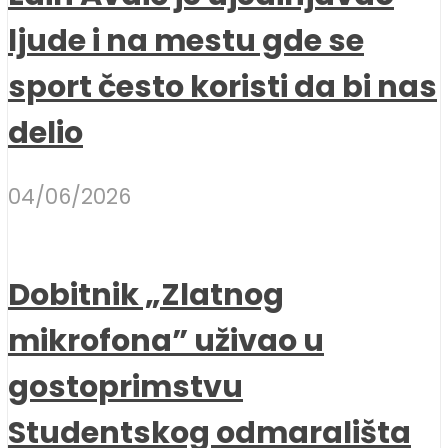
ljude i na mestu gde se
sport često koristi da bi nas
delio
04/06/2026
Dobitnik „Zlatnog
mikrofona” uživao u
gostoprimstvu
Studentskog odmarališta