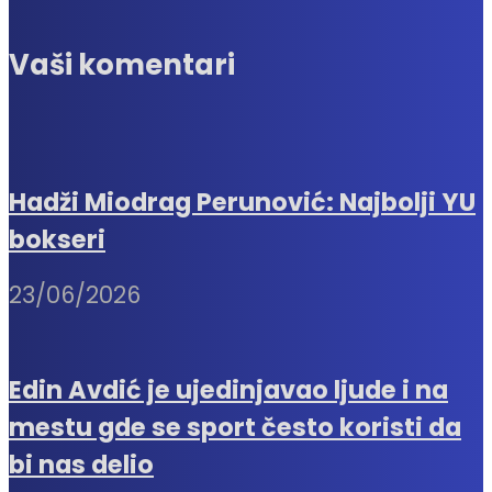
Vaši komentari
Hadži Miodrag Perunović: Najbolji YU
bokseri
23/06/2026
Edin Avdić je ujedinjavao ljude i na
mestu gde se sport često koristi da
bi nas delio