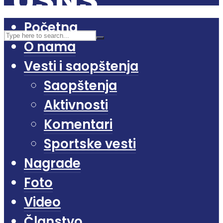
Početna
O nama
Vesti i saopštenja
Saopštenja
Aktivnosti
Komentari
Sportske vesti
Nagrade
Foto
Video
Članstvo