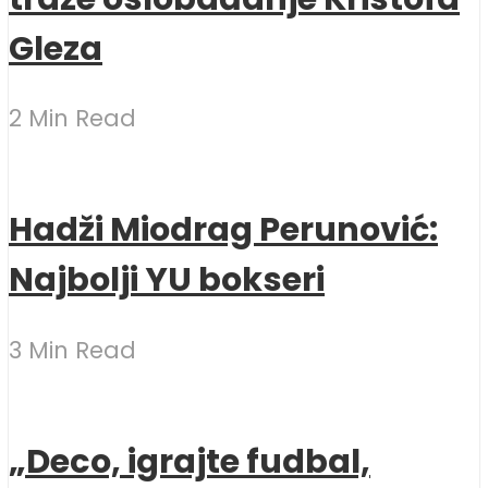
Gleza
2 Min Read
Hadži Miodrag Perunović:
Najbolji YU bokseri
3 Min Read
„Deco, igrajte fudbal,