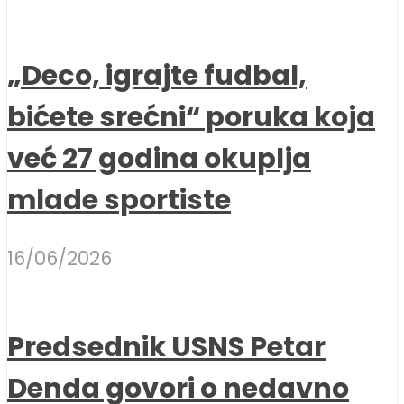
„Deco, igrajte fudbal,
bićete srećni“ poruka koja
već 27 godina okuplja
mlade sportiste
16/06/2026
Predsednik USNS Petar
Denda govori o nedavno