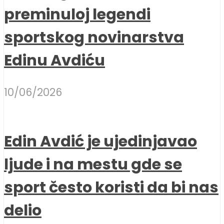
preminuloj legendi
sportskog novinarstva
Edinu Avdiću
10/06/2026
Edin Avdić je ujedinjavao
ljude i na mestu gde se
sport često koristi da bi nas
delio