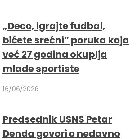
„Deco, igrajte fudbal,
bićete srećni“ poruka koja
već 27 godina okuplja
mlade sportiste
16/06/2026
Predsednik USNS Petar
Denda govori o nedavno