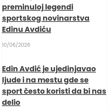
preminuloj legendi
sportskog novinarstva
Edinu Avdiću
10/06/2026
Edin Avdić je ujedinjavao
ljude i na mestu gde se
sport često koristi da bi nas
delio