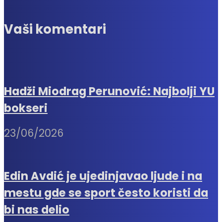
Vaši komentari
Hadži Miodrag Perunović: Najbolji YU
bokseri
23/06/2026
Edin Avdić je ujedinjavao ljude i na
mestu gde se sport često koristi da
bi nas delio