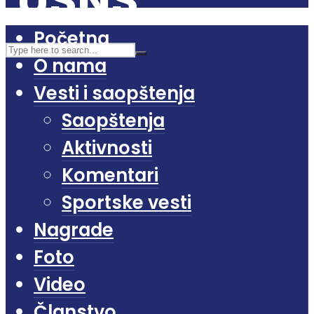
Početna
O nama
Vesti i saopštenja
Saopštenja
Aktivnosti
Komentari
Sportske vesti
Nagrade
Foto
Video
Članstvo