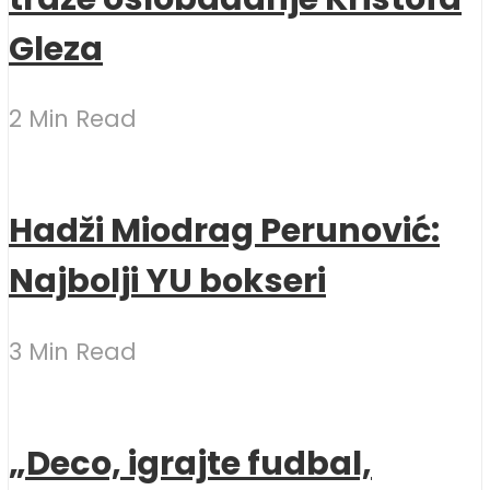
Gleza
2 Min Read
Hadži Miodrag Perunović:
Najbolji YU bokseri
3 Min Read
„Deco, igrajte fudbal,