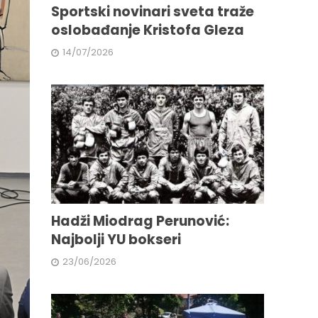
Sportski novinari sveta traže
oslobađanje Kristofa Gleza
14/07/2026
Hadži Miodrag Perunović:
Najbolji YU bokseri
23/06/2026