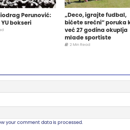
„Deco, igrajte fudbal,
iodrag Perunović:
bićete srećni“ poruka 
i YU bokseri
već 27 godina okuplja
ad
mlade sportiste
2 Min Read
ow your comment data is processed.