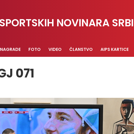
SPORTSKIH NOVINARA SRBI
NAGRADE
FOTO
VIDEO
ČLANSTVO
AIPS KARTICE
GJ 071