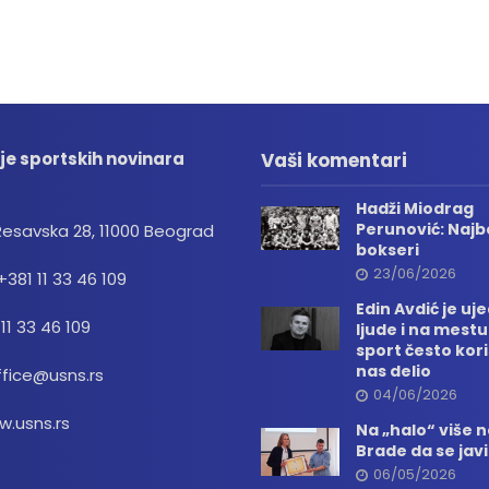
je sportskih novinara
Vaši komentari
Hadži Miodrag
Perunović: Najbo
Resavska 28, 11000 Beograd
bokseri
23/06/2026
+381 11 33 46 109
Edin Avdić je uj
 11 33 46 109
ljude i na mestu
sport često kori
nas delio
ffice@usns.rs
04/06/2026
.usns.rs
Na „halo“ više
Brade da se jav
06/05/2026