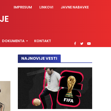
IMPRESUM
LINKOVI
JAVNE NABAVKE
JE
DOKUMENTA
KONTAKT
NAJNOVIJE VESTI