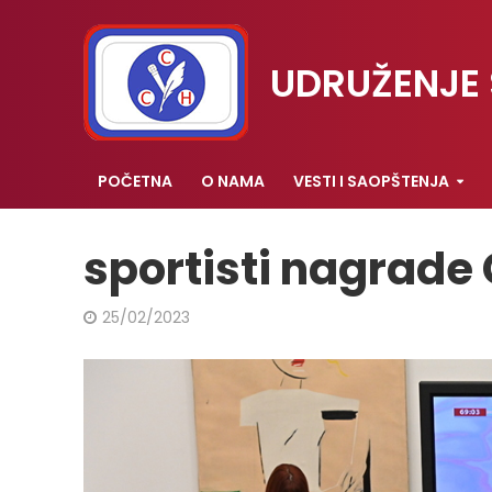
UDRUŽENJE 
POČETNA
O NAMA
VESTI I SAOPŠTENJA
sportisti nagrade 
25/02/2023