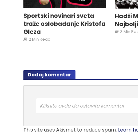
Sportski novinari sveta
Hadži M
traže oslobađanje Kristofa
Najbolj
Gleza
3 Min Re
2 Min Read
Dodaj komentar
Kliknite ovde da ostavite komentar
This site uses Akismet to reduce spam.
Learn h