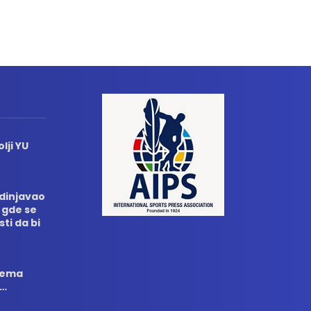
lji YU
edinjavao
 gde se
sti da bi
 nema
i…