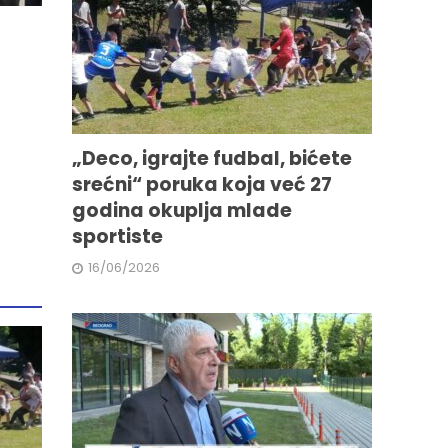
„Deco, igrajte fudbal, bićete
srećni“ poruka koja već 27
godina okuplja mlade
sportiste
16/06/2026