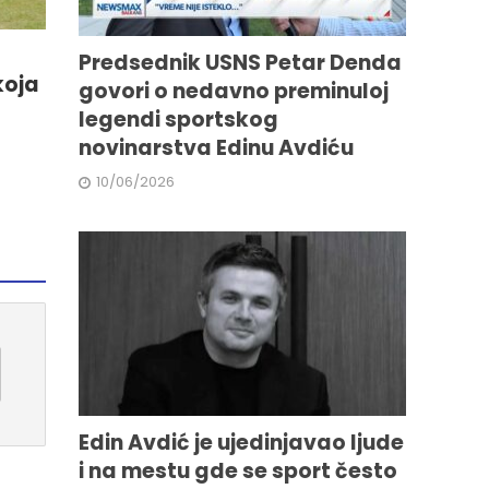
Predsednik USNS Petar Denda
koja
govori o nedavno preminuloj
legendi sportskog
novinarstva Edinu Avdiću
10/06/2026
Edin Avdić je ujedinjavao ljude
i na mestu gde se sport često