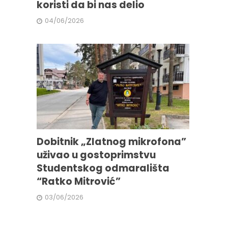
koristi da bi nas delio
04/06/2026
Dobitnik „Zlatnog mikrofona”
uživao u gostoprimstvu
Studentskog odmarališta
“Ratko Mitrović”
03/06/2026