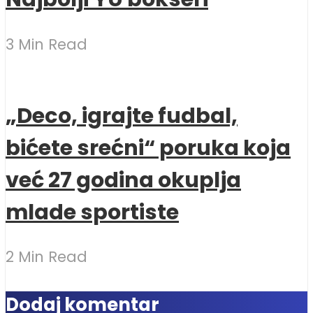
3 Min Read
„Deco, igrajte fudbal,
bićete srećni“ poruka koja
već 27 godina okuplja
mlade sportiste
2 Min Read
Dodaj komentar