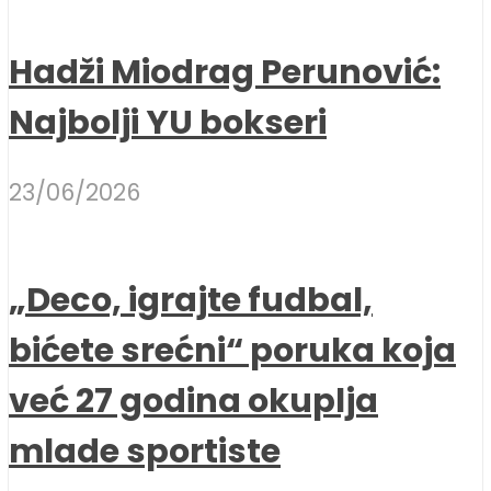
Hadži Miodrag Perunović:
Najbolji YU bokseri
23/06/2026
„Deco, igrajte fudbal,
bićete srećni“ poruka koja
već 27 godina okuplja
mlade sportiste