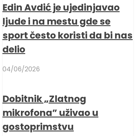
Edin Avdić je ujedinjavao
ljude i na mestu gde se
sport često koristi da bi nas
delio
04/06/2026
Dobitnik „Zlatnog
mikrofona” uživao u
gostoprimstvu