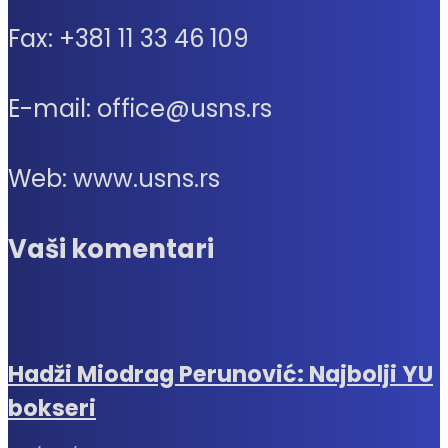
Fax: +381 11 33 46 109
E-mail: office@usns.rs
Web: www.usns.rs
Vaši komentari
Hadži Miodrag Perunović: Najbolji YU
bokseri