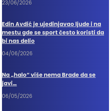
23/06/2026
Edin Avdić je ujedinjavao ljude i na
mestu gde se sport često koristi da
bi nas delio
04/06/2026
Na „halo“ više nema Brade da se
javi…
06/05/2026