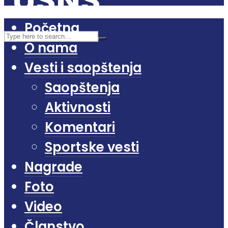
Početna
O nama
Vesti i saopštenja
Saopštenja
Aktivnosti
Komentari
Sportske vesti
Nagrade
Foto
Video
Članstvo