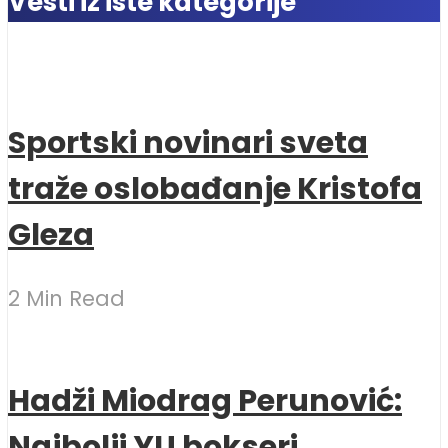
Vesti iz iste kategorije
Sportski novinari sveta
traže oslobađanje Kristofa
Gleza
2 Min Read
Hadži Miodrag Perunović:
Najbolji YU bokseri