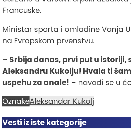
Francuske.
Ministar sporta i omladine Vanja U
na Evropskom prvenstvu.
–
Srbija danas, prvi put u istorij
Aleksandru Kukolju! Hvala ti šam
uspehu za anale!
– navodi se u čes
Oznake
Aleksandar Kukolj
Vesti iz iste kategorije