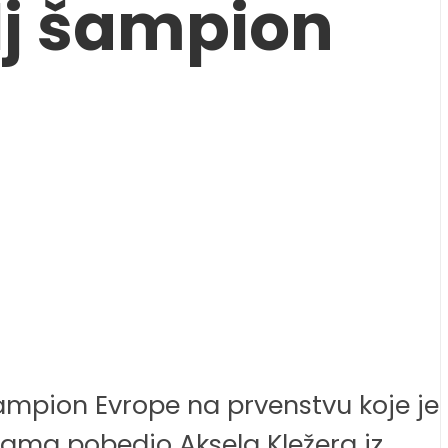
lj šampion
šampion Evrope na prvenstvu koje je
grama pobedio Aksela Kležera iz