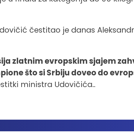
dovičić čestitao je danas Aleksandr
i, sija zlatnim evropskim sjajem z
pione što si Srbiju doveo do evr
titki ministra Udovičića..