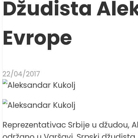
Džudista Ale
Evrope
22/04/2017
Reprezentativac Srbije u džudou, A
održano u Varšavi. Srpski džudista 