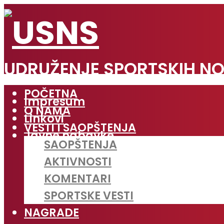
UDRUŽENJE SPORTSKIH NO
POČETNA
Impresum
O NAMA
Linkovi
VESTI I SAOPŠTENJA
Javne nabavke
SAOPŠTENJA
AKTIVNOSTI
KOMENTARI
SPORTSKE VESTI
NAGRADE