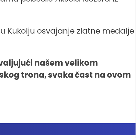
u Kukolju osvajanje zlatne medalje
ahvaljujući našem velikom
opskog trona, svaka čast na ovom