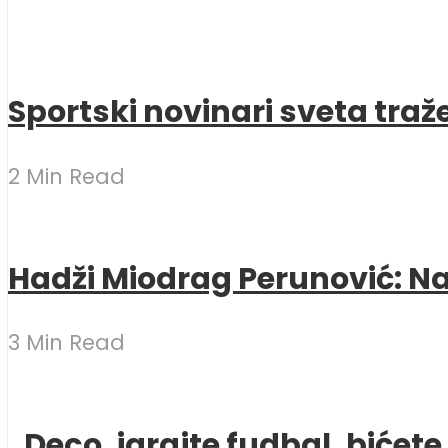
Sportski novinari sveta traž
2 Min Read
Hadži Miodrag Perunović: Naj
3 Min Read
„Deco, igrajte fudbal, bićet