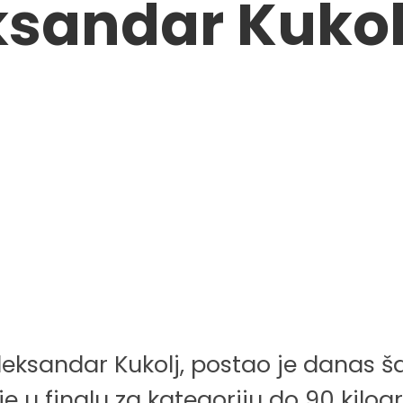
ksandar Kuko
leksandar Kukolj, postao je danas 
je u finalu za kategoriju do 90 kilo