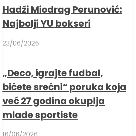
Hadži Miodrag Perunović:
Najbolji YU bokseri
23/06/2026
„Deco, igrajte fudbal,
bićete srećni“ poruka koja
već 27 godina okuplja
mlade sportiste
16/06/2026