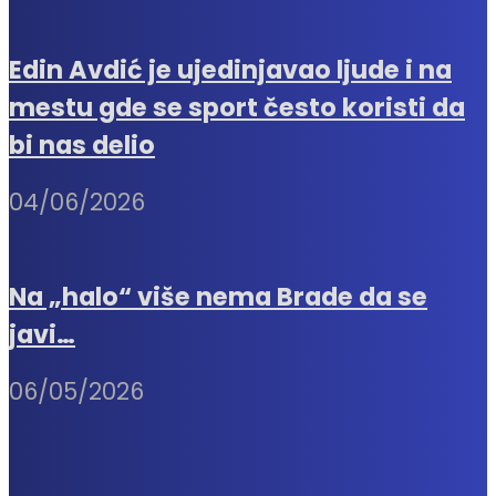
Edin Avdić je ujedinjavao ljude i na
mestu gde se sport često koristi da
bi nas delio
04/06/2026
Na „halo“ više nema Brade da se
javi…
06/05/2026