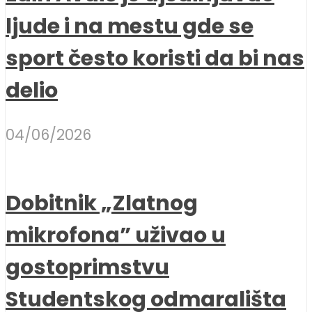
ljude i na mestu gde se
sport često koristi da bi nas
delio
04/06/2026
Dobitnik „Zlatnog
mikrofona” uživao u
gostoprimstvu
Studentskog odmarališta