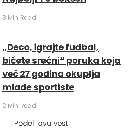
3 Min Read
„Deco, igrajte fudbal,
bićete srećni“ poruka koja
već 27 godina okuplja
mlade sportiste
2 Min Read
Podeli ovu vest