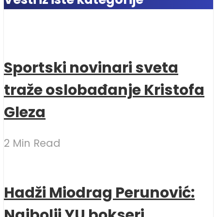
Sportski novinari sveta
traže oslobađanje Kristofa
Gleza
2 Min Read
Hadži Miodrag Perunović:
Najbolji YU bokseri