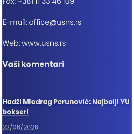
Fax: +381 11 33 46 109
E-mail: office@usns.rs
Web: www.usns.rs
Vaši komentari
Hadži Miodrag Perunović: Najbolji YU
bokseri
23/06/2026