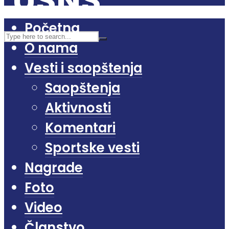
Početna
O nama
Vesti i saopštenja
Saopštenja
Aktivnosti
Komentari
Sportske vesti
Nagrade
Foto
Video
Članstvo