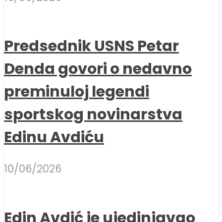
Predsednik USNS Petar
Denda govori o nedavno
preminuloj legendi
sportskog novinarstva
Edinu Avdiću
10/06/2026
Edin Avdić je ujedinjavao