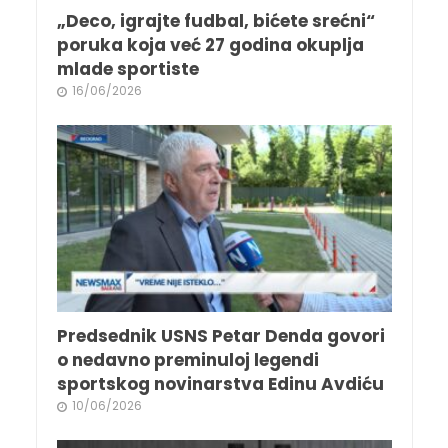
„Deco, igrajte fudbal, bićete srećni“
poruka koja već 27 godina okuplja
mlade sportiste
16/06/2026
Predsednik USNS Petar Denda govori
o nedavno preminuloj legendi
sportskog novinarstva Edinu Avdiću
10/06/2026