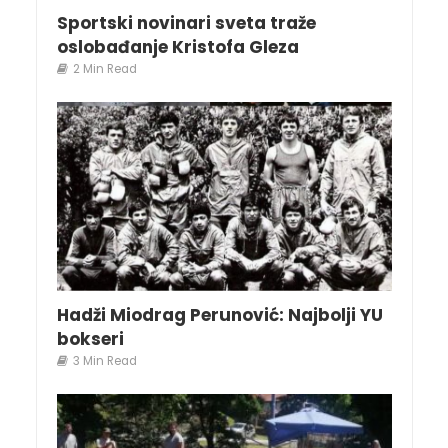
Sportski novinari sveta traže
oslobađanje Kristofa Gleza
2 Min Read
Hadži Miodrag Perunović: Najbolji YU
bokseri
3 Min Read