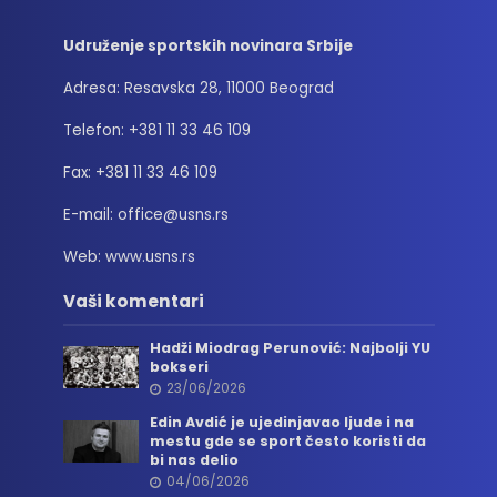
Udruženje sportskih novinara Srbije
Adresa: Resavska 28, 11000 Beograd
Telefon: +381 11 33 46 109
Fax: +381 11 33 46 109
E-mail: office@usns.rs
Web: www.usns.rs
Vaši komentari
Hadži Miodrag Perunović: Najbolji YU
bokseri
23/06/2026
Edin Avdić je ujedinjavao ljude i na
mestu gde se sport često koristi da
bi nas delio
04/06/2026