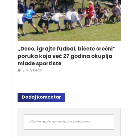
„Deco, igrajte fudbal, bićete srećni“
poruka koja već 27 godina okuplja
mlade sportiste
2 Min Read
Dodaj komentar
Kliknite ovde da ostavite komentar