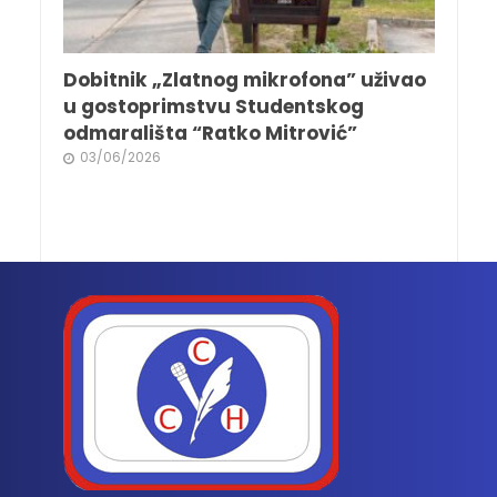
Dobitnik „Zlatnog mikrofona” uživao
u gostoprimstvu Studentskog
odmarališta “Ratko Mitrović”
03/06/2026