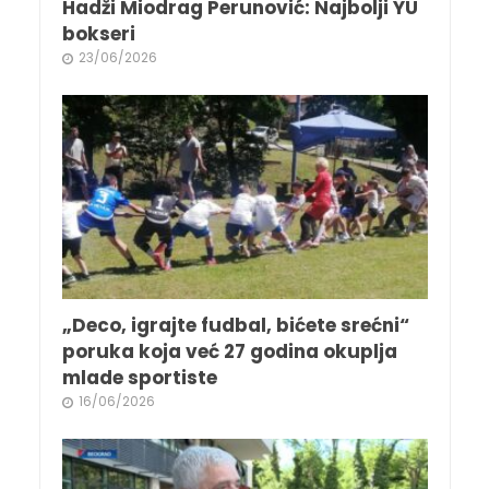
Hadži Miodrag Perunović: Najbolji YU
bokseri
23/06/2026
„Deco, igrajte fudbal, bićete srećni“
poruka koja već 27 godina okuplja
mlade sportiste
16/06/2026