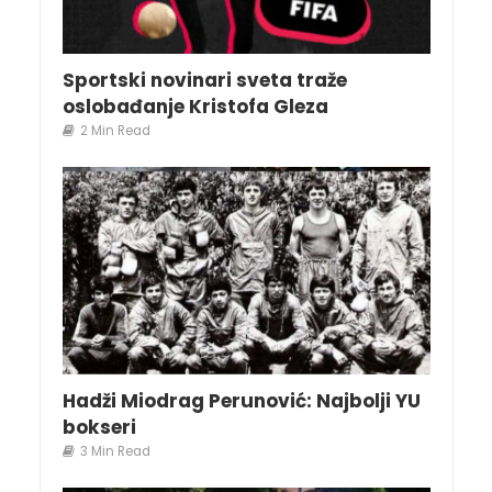
Sportski novinari sveta traže
oslobađanje Kristofa Gleza
2 Min Read
Hadži Miodrag Perunović: Najbolji YU
bokseri
3 Min Read