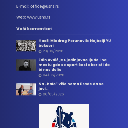
E-mail: office@usns.rs
Web: www.usns.rs
Vaši komentari
Hadži Miodrag Perunović: Najbolji YU
bokseri
23/06/2026
Edin Avdić je ujedinjavao ljude i na
mestu gde se sport često koristi da
bi nas delio
04/06/2026
Na „halo“ više nema Brade da se
javi…
06/05/2026