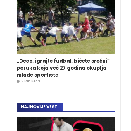
„Deco, igrajte fudbal, bićete srećni“
poruka koja već 27 godina okuplja
mlade sportiste
2 Min Read
NAJNOVIJE VESTI