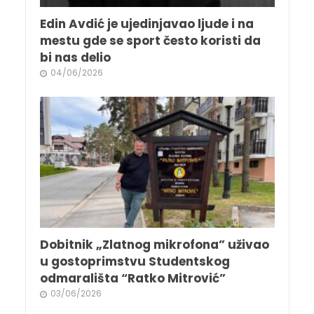
Edin Avdić je ujedinjavao ljude i na
mestu gde se sport često koristi da
bi nas delio
04/06/2026
Dobitnik „Zlatnog mikrofona” uživao
u gostoprimstvu Studentskog
odmarališta “Ratko Mitrović”
03/06/2026