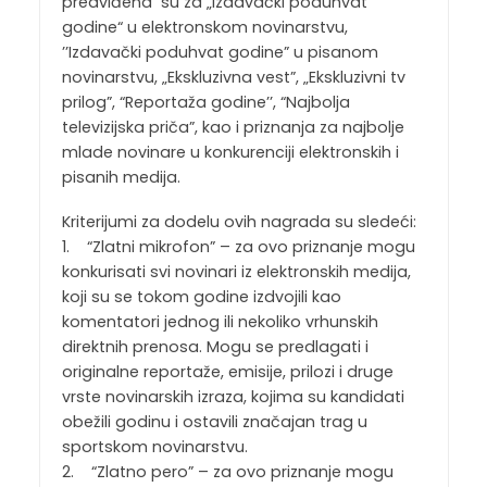
predviđena su za „Izdavački poduhvat
godine“ u elektronskom novinarstvu,
’’Izdavački poduhvat godine” u pisanom
novinarstvu, „Ekskluzivna vest”, „Ekskluzivni tv
prilog”, “Reportaža godine’’, “Najbolja
televizijska priča”, kao i priznanja za najbolje
mlade novinare u konkurenciji elektronskih i
pisanih medija.
Kriterijumi za dodelu ovih nagrada su sledeći:
1. “Zlatni mikrofon” – za ovo priznanje mogu
konkurisati svi novinari iz elektronskih medija,
koji su se tokom godine izdvojili kao
komentatori jednog ili nekoliko vrhunskih
direktnih prenosa. Mogu se predlagati i
originalne reportaže, emisije, prilozi i druge
vrste novinarskih izraza, kojima su kandidati
obežili godinu i ostavili značajan trag u
sportskom novinarstvu.
2. “Zlatno pero” – za ovo priznanje mogu