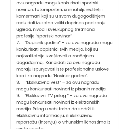
ovu nagradu mogu konkurisati sportski
novinari, fotoreporteri, snimatelji, reditelji i
kamermani koji su u svom dugogodišnjem
radu dali izuzetno veliki doprinos podizanju
ugleda, nivoa i sveukupnog tretmana
profesije “sportski novinar”.
7. “Dopisnik godine” – za ovu nagradu mogu
konkurisati dopisnici svih medija, koji su
najkvalitetnije izveštavali o značajnim
događajima, Kandidati za ovu nagradu
moraju ispunjavati iste profesionalne uslove
kao i za nagradu “Novinar godine”.
8. “Ekskluzivna vest” – za ovu nagradu
mogu konkurisati novinari iz pisanih medija.
9. “Ekskluzivni TV prilog “ – za ovu nagradu
mogu konkurisati novinari iz elektronskih
medija. Prilog u sebi treba da sadrži ili
ekskluzivnu informaciju, ili ekskluzivnu
reportažu (intervju) o vrhunskim ličnostima iz
sveta sporta.