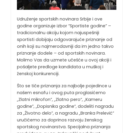
Udruženje sportskih novinara Srbije i ove
godine organizuje izbor “Sportiste godine” –
tradicionalnu akciju kojom najuspešniji
sportisti dobijaju odgovarajuće priznanje od
onih koji su najmerodavniji da im jedno takvo
priznanje dodele – od sportskih novinara.
Molimo Vas da uzmete učešće u ovoj akciji i
pošaljete predloge kandidata u muškoj i
ženskoj konkurenciji.
Što se tiče priznanja za najbolje pojedince u
našem esnafu i ovog puta proglasićemo
„Zlatni mikrofon”, „Zlatno pero“, „Kameru
godine”, „Dopisnika godine“, dodeliti nagradu
za „Životno delo”, a nagradu „Branka Prelević”
uručićemo za doprinos razvoju ženskog
sportskog novinarstva. Specijalna priznanja