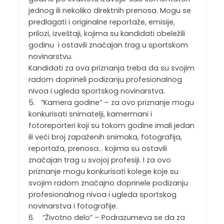
jednog ili nekoliko direktnih prenosa. Mogu se
predlagati i originalne reportaže, emisije,
prilozi, izveštaji, kojima su kandidati obeležili
godinu i ostavili značajan trag u sportskom
novinarstvu.
Kandidati za ova priznanja treba da su svojim
radom doprineli podizanju profesionalnog
nivoa i ugleda sportskog novinarstva.
5. “Kamera godine” – za ovo priznanje mogu
konkurisati snimatelji, kamermani i
fotoreporteri koji su tokom godine imali jedan
ili veći broj zapaženih snimaka, fotografija,
reportaža, prenosa… kojima su ostavili
značajan trag u svojoj profesiji. I za ovo
priznanje mogu konkurisati kolege koje su
svojim radom značajno doprinele podizanju
profesionalnog nivoa i ugleda sportskog
novinarstva i fotografije.
6. “Životno delo” – Podrazumeva se da za