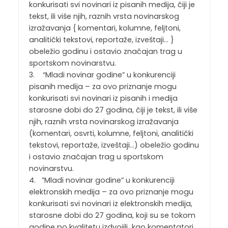
konkurisati svi novinari iz pisanih medija, čiji je
tekst, ili više njih, raznih vrsta novinarskog
izražavanja { komentari, kolumne, feljtoni,
analitički tekstovi, reportaže, izveštaji… }
obeležio godinu i ostavio značajan trag u
sportskom novinarstvu.
3. “Mladi novinar godine” u konkurenciji
pisanih medija – za ovo priznanje mogu
konkurisati svi novinari iz pisanih i medija
starosne dobi do 27 godina, čiji je tekst, ili više
njih, raznih vrsta novinarskog izražavanja
(komentari, osvrti, kolumne, feljtoni, analitički
tekstovi, reportaže, izveštaji…) obeležio godinu
i ostavio značajan trag u sportskom
novinarstvu.
4. ”Mladi novinar godine” u konkurenciji
elektronskih medija – za ovo priznanje mogu
konkurisati svi novinari iz elektronskih medija,
starosne dobi do 27 godina, koji su se tokom
godine po kvalitetu izdvojili kao komentatori