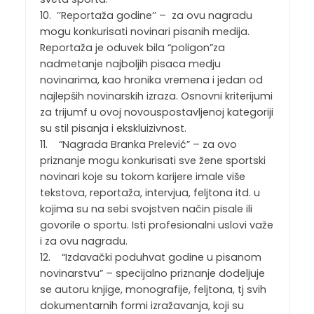
10. ’’Reportaža godine’’ – za ovu nagradu
mogu konkurisati novinari pisanih medija.
Reportaža je oduvek bila “poligon”za
nadmetanje najboljih pisaca medju
novinarima, kao hronika vremena i jedan od
najlepših novinarskih izraza. Osnovni kriterijumi
za trijumf u ovoj novouspostavljenoj kategoriji
su stil pisanja i ekskluizivnost.
11. “Nagrada Branka Prelević” – za ovo
priznanje mogu konkurisati sve žene sportski
novinari koje su tokom karijere imale više
tekstova, reportaža, intervjua, feljtona itd. u
kojima su na sebi svojstven način pisale ili
govorile o sportu. Isti profesionalni uslovi važe
i za ovu nagradu.
12. “Izdavački poduhvat godine u pisanom
novinarstvu” – specijalno priznanje dodeljuje
se autoru knjige, monografije, feljtona, tj svih
dokumentarnih formi izražavanja, koji su