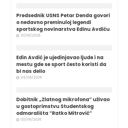
Predsednik USNS Petar Denda govori
o nedavno preminuloj legendi
sportskog novinarstva Edinu Avdiću
10/06/2026
Edin Avdić je ujedinjavao ljude i na
mestu gde se sport često koristi da
bi nas delio
04/06/2026
Dobitnik „Zlatnog mikrofona” uživao
u gostoprimstvu Studentskog
odmarališta “Ratko Mitrović”
03/06/2026