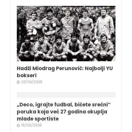
Hadži Miodrag Perunović: Najbolji YU
bokseri
23/06/2026
„Deco, igrajte fudbal, bićete srećni“
poruka koja već 27 godina okuplja
mlade sportiste
16/06/2026