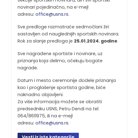
sekcije sportskih novinara, ali i svi sportski
novinari pojedinačno, na e-mejl
adresu:
office@usns.rs
.
Sve predloge razmatraće sedmočlani žiri
sastavljen od nauglednijih sportskih novinara.
Rok za slanje predloga je
25.01.2024. godine
.
Sve nagrađene sportiste i novinare, uz
priznanja koja delimo, očekuju bogate
nagrade.
Datum i mesto ceremonije dodele priznanja
kao i proglašenje sportista godine, biće
naknadno objavljeni.
Za više informacija možete se obratiti
predsedniku USNS, Petru Dendi na tel:
064/8611975, ili na e-mejl
adresu:
office@usns.rs
.
Vesti iz iste kategorije