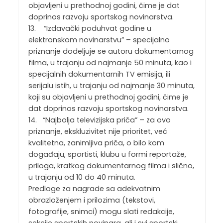
objavljeni u prethodnoj godini, čime je dat
doprinos razvoju sportskog novinarstva.
13. “Izdavački poduhvat godine u
elektronskom novinarstvu” – specijalno
priznanje dodeljuje se autoru dokumentarnog
filma, u trajanju od najmanje 50 minuta, kao i
specijalnih dokumentarnih TV emisija, ili
serijalu istih, u trajanju od najmanje 30 minuta,
koji su objavljeni u prethodnoj godini, čime je
dat doprinos razvoju sportskog novinarstva.
14. “Najbolja televizijska priča” – za ovo
priznanje, ekskluzivitet nije prioritet, već
kvalitetna, zanimljiva priča, o bilo kom
događaju, sportisti, klubu u formi reportaže,
priloga, kratkog dokumentarnog filma i slično,
u trajanju od 10 do 40 minuta.
Predloge za nagrade sa adekvatnim
obrazloženjem i prilozima (tekstovi,
fotografije, snimci) mogu slati redakcije,