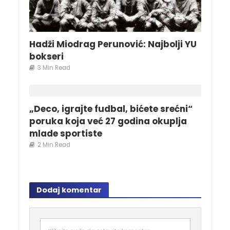
Hadži Miodrag Perunović: Najbolji YU
bokseri
3 Min Read
„Deco, igrajte fudbal, bićete srećni“
poruka koja već 27 godina okuplja
mlade sportiste
2 Min Read
Dodaj komentar