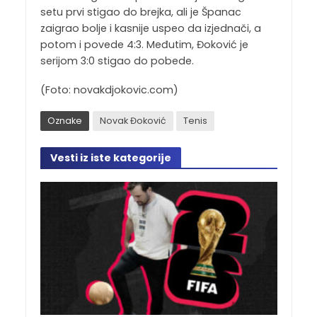
setu prvi stigao do brejka, ali je Španac
zaigrao bolje i kasnije uspeo da izjednači, a
potom i povede 4:3. Međutim, Đoković je
serijom 3:0 stigao do pobede.
(Foto: novakdjokovic.com)
Oznake
Novak Đoković
Tenis
Vesti iz iste kategorije