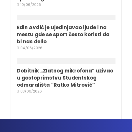
10/06/2026
Edin Avdić je ujedinjavao ljude i na
mestu gde se sport često koristi da
bi nas delio
04/06/2026
Dobitnik „Zlatnog mikrofona” uživao
u gostoprimstvu Studentskog
odmarališta “Ratko Mitrović”
03/06/2026