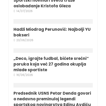
Sportski novinari sveta traže
oslobađanje Kristofa Gleza
14/07/2026
Hadži Miodrag Perunović: Najbolji YU
bokseri
23/06/2026
„Deco, igrajte fudbal, bićete srećni“
poruka koja već 27 godina okuplja
mlade sportiste
16/06/2026
Predsednik USNS Petar Denda govori
o nedavno preminuloj legendi
sportskog novinarstva Edinu Avdiću