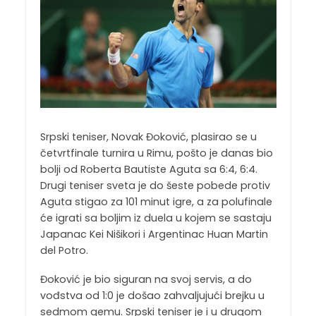
Srpski teniser, Novak Đoković, plasirao se u
četvrtfinale turnira u Rimu, pošto je danas bio
bolji od Roberta Bautiste Aguta sa 6:4, 6:4.
Drugi teniser sveta je do šeste pobede protiv
Aguta stigao za 101 minut igre, a za polufinale
će igrati sa boljim iz duela u kojem se sastaju
Japanac Kei Nišikori i Argentinac Huan Martin
del Potro.
Đoković je bio siguran na svoj servis, a do
vođstva od 1:0 je došao zahvaljujući brejku u
sedmom gemu. Srpski teniser je i u drugom