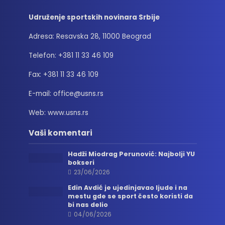
Udruženje sportskih novinara Srbije
Adresa: Resavska 28, 11000 Beograd
Telefon: +381 11 33 46 109
Fax: +381 11 33 46 109
E-mail: office@usns.rs
Web: www.usns.rs
Vaši komentari
Hadži Miodrag Perunović: Najbolji YU
bokseri
23/06/2026
Edin Avdić je ujedinjavao ljude i na
mestu gde se sport često koristi da
bi nas delio
04/06/2026