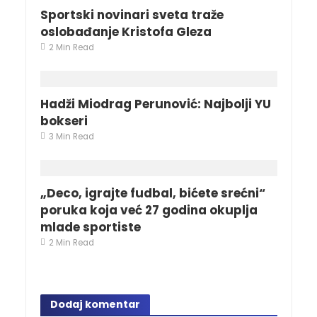
Sportski novinari sveta traže
oslobađanje Kristofa Gleza
2 Min Read
Hadži Miodrag Perunović: Najbolji YU
bokseri
3 Min Read
„Deco, igrajte fudbal, bićete srećni“
poruka koja već 27 godina okuplja
mlade sportiste
2 Min Read
Dodaj komentar