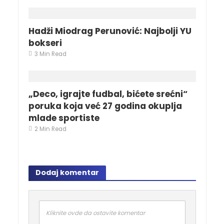
Hadži Miodrag Perunović: Najbolji YU
bokseri
3 Min Read
„Deco, igrajte fudbal, bićete srećni“
poruka koja već 27 godina okuplja
mlade sportiste
2 Min Read
Dodaj komentar
Kliknite ovde da ostavite komentar