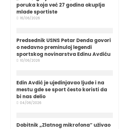
poruka koja već 27 godina okuplja
mlade sportiste
16/06/2026
Predsednik USNS Petar Denda govori
o nedavno preminuloj legendi
sportskog novinarstva Edinu Avdiću
10/06/2026
Edin Avdić je ujedinjavao ljude i na
mestu gde se sport često koristi da
bi nas delio
04/06/2026
Dobitnik „Zlatnog mikrofona” uživao