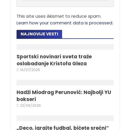
This site uses Akismet to reduce spam.
Learn how your comment data is processed.
NAJNOVIJE VESTI
Sportski novinari sveta traže
oslobađanje Kristofa Gleza
14/07/2026
Hadži Miodrag Perunović: Najbolji YU
bokseri
23/06/2026
„Deco, igrajte fudbal, bićete srećni“